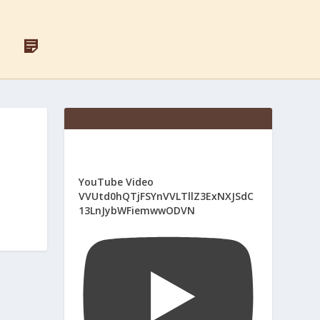
F
Д
A
Л
C
Я
E
С
B
В
O
Я
O
Щ
K
Е
Н
И
К
І
YouTube Video
В
VVUtd0hQTjFSYnVVLTllZ3ExNXJSdC
13LnJybWFiemwwODVN