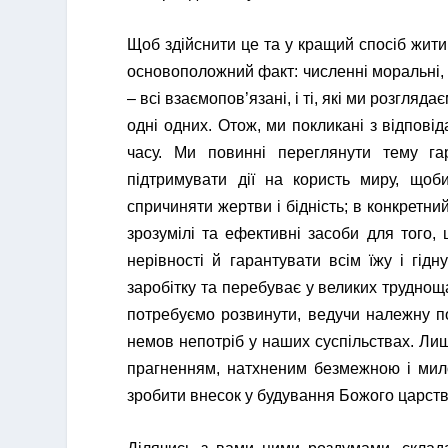
Щоб здійснити це та у кращий спосіб жити
основоположний факт: численні моральні, с
– всі взаємопов’язані, і ті, які ми розгля
одні одних. Отож, ми покликані з відпові
часу. Ми повинні переглянути тему га
підтримувати дії на користь миру, щоб
спричиняти жертви і бідність; в конкретн
зрозумілі та ефективні засоби для того, 
нерівності й гарантувати всім їжу і гід
заробітку та перебуває у великих трудно
потребуємо розвинути, ведучи належну пол
немов непотріб у наших суспільствах. Лиш
прагненням, натхненим безмежною і мил
зробити внесок у будування Божого царств