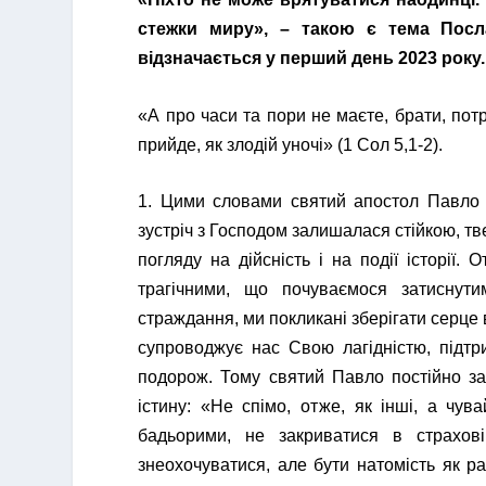
стежки миру», – такою є тема Посл
відзначається у перший день 2023 року.
«А про часи та пори не маєте, брати, пот
прийде, як злодій уночі»
(1 Сол 5,1-2).
1. Цими словами святий апостол Павло з
зустріч з Господом залишалася стійкою, т
погляду на дійсність і на події історії.
трагічними, що почуваємося затиснут
страждання, ми покликані зберігати серце 
супроводжує нас Свою лагідністю, підтр
подорож. Тому святий Павло постійно за
істину: «Не спімо, отже, як інші, а чув
бадьорими, не закриватися в страхові
знеохочуватися, але бути натомість як р