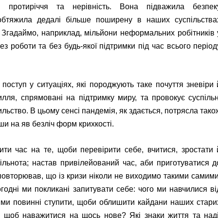
 протиріччя та нерівність. Вона підважила безпек
бтяжила дедалі більше поширену в наших суспільства
. Згадаймо, наприклад, мільйони неформальних робітників 
ез роботи та без будь-якої підтримки під час всього період
 поступ у ситуаціях, які породжують таке почуття зневіри 
силля, спрямовані на підтримку миру, та провокує суспільн
ильство. В цьому сенсі пандемія, як здається, потрясла тако
ши на яв безліч форм крихкості.
ити час на те, щоби перевірити себе, вчитися, зростати 
ільнота; настав привілейований час, аби приготуватися д
овторював, що із кризи ніколи не виходимо такими самими
одні ми покликані запитувати себе: чого ми навчилися ві
ки ми повинні ступити, щоби облишити кайдани наших стари
 щоб наважитися на щось нове? Які знаки життя та наді