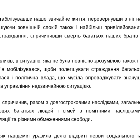
естабілізувавши наше звичайне життя, перевернувши з ніг н
шуючи зовнішній спокій також і найбільш привілейовани
 страждання, спричинивши смерть багатьох наших братів 
иків, в ситуацію, яка не була повністю зрозумілою також і 
ов’я мобілізувався, щоби полегшувати страждання багатьо
алася і політична влада, що мусіла впроваджувати значущ
 та управління надзвичайною ситуацією.
 спричинив, разом з довгостроковими наслідками, загальн
цях багатьох людей і сімей з помітними наслідками
яції та різними обмеженнями свободи.
як пандемія уразила деякі відкриті нерви соціального т