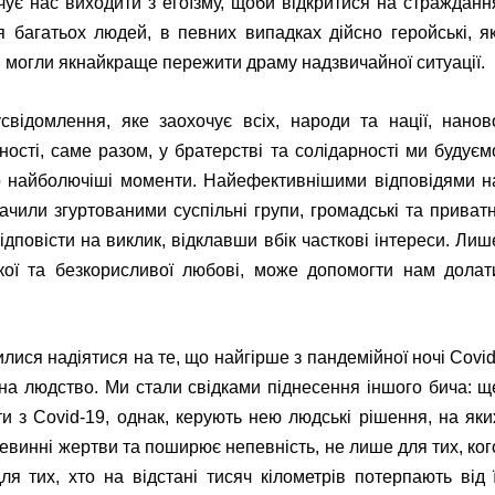
чує нас виходити з егоїзму, щоби відкритися на стражданн
я багатьох людей, в певних випадках дійсно геройські, як
і могли якнайкраще пережити драму надзвичайної ситуації.
відомлення, яке заохочує всіх, народи та нації, нанов
ності, саме разом, у братерстві та солідарності ми будуєм
о найболючіші моменти. Найефективнішими відповідями н
ачили згуртованими суспільні групи, громадські та приватн
відповісти на виклик, відклавши вбік часткові інтереси. Лиш
кої та безкорисливої любові, може допомогти нам долат
илися надіятися на те, що найгірше з пандемійної ночі Covid
на людство. Ми стали свідками піднесення іншого бича: щ
ти з Covid-19, однак, керують нею людські рішення, на яки
невинні жертви та поширює непевність, не лише для тих, ког
я тих, хто на відстані тисяч кілометрів потерпають від ї