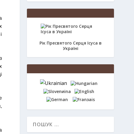
а
х
і
Рік Пресвятого Серця Ісуса в
Україні
з
х
і
е
,
а