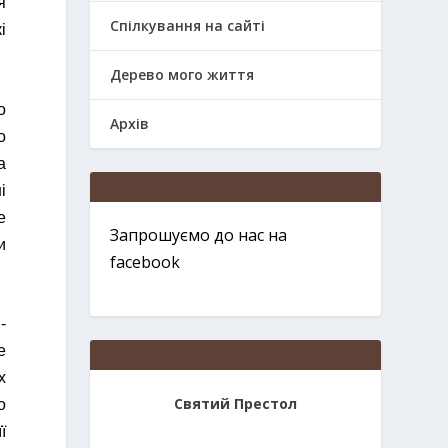
я
Спілкування на сайті
і
Дерево мого життя
о
Архів
о
а
і
е
Запрошуємо до нас на
и
facebook
-
е
х
Святий Престол
о
ї