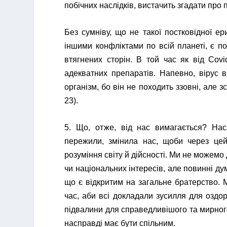
побічних наслідків, вистачить згадати про 
Без сумніву, що не такої постковідної ер
іншими конфліктами по всій планеті, є 
втягнених сторін. В той час як від Cov
адекватних препаратів. Напевно, вірус 
організм, бо він не походить ззовні, але 
23).
5. Що, отже, від нас вимагається? Нас
пережили, змінила нас, щоби через цей
розуміння світу й дійсності. Ми не можем
чи національних інтересів, але повинні ду
що є відкритим на загальне братерство.
час, аби всі докладали зусилля для оздо
підвалини для справедливішого та мирного
насправді має бути спільним.