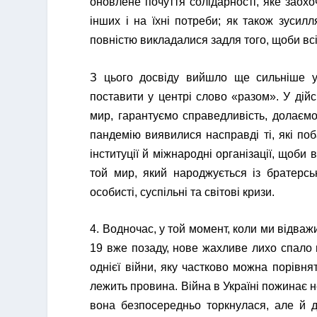
оновлене почуття солідарності, яке заохо
інших і на їхні потреби; як також зусилл
повністю викладалися задля того, щоби вс
З цього досвіду вийшло ще сильніше ус
поставити у центрі слово «разом». У дійс
мир, гарантуємо справедливість, долаєм
пандемію виявилися насправді ті, які поб
інституції й міжнародні організації, щоби 
той мир, який народжується із братерсь
особисті, суспільні та світові кризи.
4. Водночас, у той момент, коли ми відваж
19 вже позаду, нове жахливе лихо спало 
однієї війни, яку частково можна порівня
лежить провина. Війна в Україні пожинає 
вона безпосередньо торкнулася, але й дл