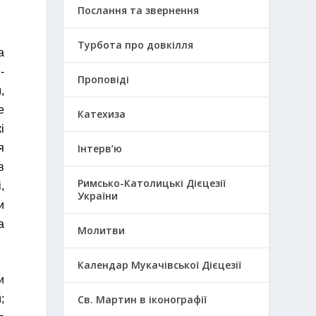
Послання та звернення
Турбота про довкілля
а
-
Проповіді
,
е
Катехиза
і
я
Інтерв’ю
в
Римсько-Католицькі Дієцезії
,
України
и
а
Молитви
Календар Мукачівської Дієцезії
и
;
Св. Мартин в іконографії