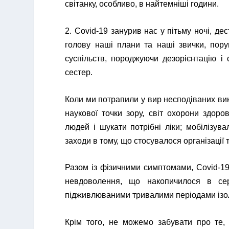
світанку, особливо, в найтемніші години.
2. Covid-19 занурив нас у пітьму ночі, д
голову наші плани та наші звички, пору
суспільств, породжуючи дезорієнтацію і
сестер.
Коли ми потрапили у вир несподіваних викл
наукової точки зору, світ охорони здор
людей і шукати потрібні ліки; мобілізув
заходи в тому, що стосувалося організації
Разом із фізичними симптомами, Covid-19
невдоволення, що накопичилося в сер
підживлюваними тривалими періодами ізол
Крім того, не можемо забувати про те, 