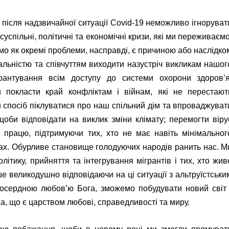
 після надзвичайної ситуації Covid-19 неможливо ігноруват
успільні, політичні та економічні кризи, які ми переживаємо
даємо як окремі проблеми, насправді, є причиною або наслідко
дальністю та співчуттям виходити назустріч викликам нашог
рантування всім доступу до системи охорони здоров’я
и покласти край конфліктам і війнам, які не перестают
ий спосіб піклуватися про наш спільний дім та впроваджуват
щоби відповідати на виклик зміни клімату; перемогти віру
ну працю, підтримуючи тих, хто не має навіть мінімальног
щах. Обурливе становище голодуючих народів ранить нас. М
ітику, прийняття та інтегрування мігрантів і тих, хто жив
е великодушно відповідаючи на ці ситуації з альтруїстськи
осердною любов’ю Бога, зможемо побудувати новий світ 
а, що є царством любові, справедливості та миру.