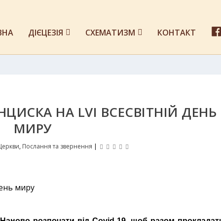
ВНА
ДІЄЦЕЗІЯ
СХЕМАТИЗМ
КОНТАКТ
ЦИСКА НА LVI ВСЕСВІТНІЙ ДЕНЬ
МИРУ
Церкви
,
Послання та звернення
|
 Наново розпочати від Covid-19, щоб разом прокладат