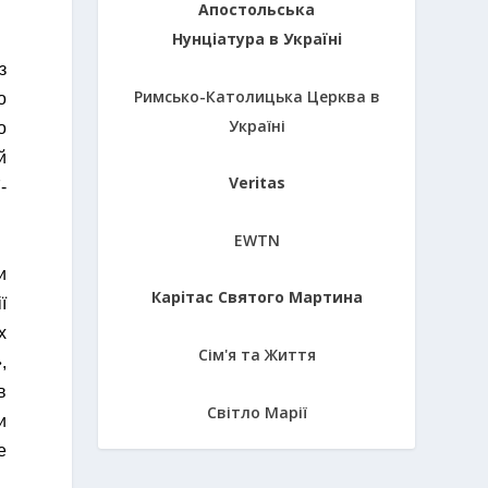
Апостольська
Нунціатура в Україні
з
Римсько-Католицька Церква в
о
Україні
о
й
Veritas
-
EWTN
и
Карітас Святого Мартина
ї
х
Сім'я та Життя
,
в
Світло Марії
и
е