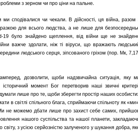
проблеми з зерном чи про ціни на пальне.
и ми сподівалися чи чекали. В дійсності, ця війна, разом 
поразкою для всього людства, а не лише для безпосереднь
id-19 було знайдено щеплення, від війни ще не знайден
війни важче здолати, ніж ті віруси, що вражають людськи
зсередини людського серця, зіпсованого гріхом (
пор.
Мк, 7,17
амперед, дозволити, щоби надзвичайна ситуація, яку м
 історичний момент Бог перетворив наші звичні критері
о думати лише про те, щоби зберегти простір наших особисти
мати в світлі спільного блага, сприймаючи спільноту як «ми»
 Ми не можемо дбати лише про захист себе самих, прийшо
ровлення нашого суспільства та нашої планети, закладаюч
 світу, з усією серйозністю залученого у шукання добра, як