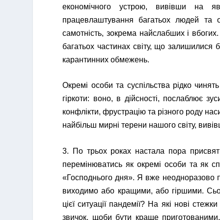
економічного устрою, вивівши на яв
працевлаштування багатьох людей та о
самотність, зокрема найслабших і вбогих
багатьох частинах світу, що залишилися б
карантинних обмежень.
Окремі особи та суспільства рідко чинять
гіркоти: воно, в дійсності, послаблює зу
конфлікти, фрустрацію та різного роду нас
найбільш мирні терени нашого світу, вивів
3. По трьох роках настала пора присвят
перемінюватись як окремі особи та як сп
«Господнього дня». Я вже неодноразово п
виходимо або кращими, або гіршими. Сьог
цієї ситуації пандемії? На які нові стеж
звичок, щоби бути краще приготованими,