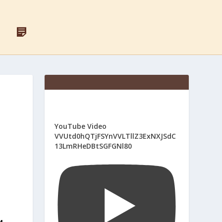
F
Д
A
Л
C
Я
E
С
B
В
O
Я
O
Щ
K
Е
Н
И
К
І
YouTube Video
В
VVUtd0hQTjFSYnVVLTllZ3ExNXJSdC
13LmRHeDBtSGFGNl80
и