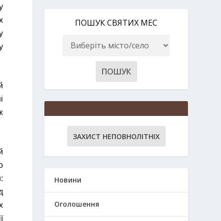
у
х
ПОШУК СВЯТИХ МЕС
у
у
й
і
ж
ЗАХИСТ НЕПОВНОЛІТНІХ
й
о
:
Новини
д
Оголошення
х
ї