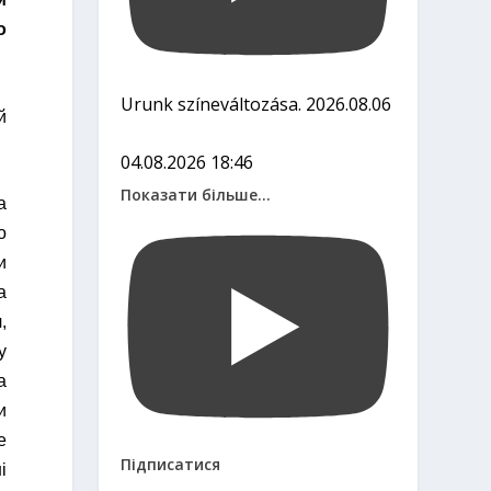
о
Urunk színeváltozása. 2026.08.06
й
04.08.2026 18:46
Показати більше...
а
о
и
а
,
у
а
и
е
Підписатися
і