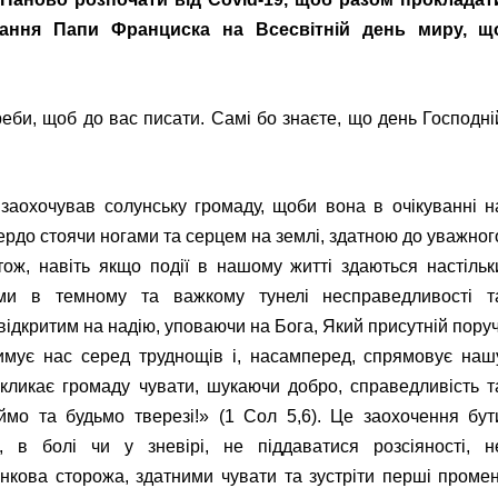
ання Папи Франциска на Всесвітній день миру, щ
реби, щоб до вас писати. Самі бо знаєте, що день Господні
аохочував солунську громаду, щоби вона в очікуванні н
вердо стоячи ногами та серцем на землі, здатною до уважног
 Отож, навіть якщо події в нашому житті здаються настільк
ими в темному та важкому тунелі несправедливості т
відкритим на надію, уповаючи на Бога, Який присутній поруч
имує нас серед труднощів і, насамперед, спрямовує наш
кликає громаду чувати, шукаючи добро, справедливість т
аймо та будьмо тверезі!» (1 Сол 5,6). Це заохочення бут
, в болі чи у зневірі, не піддаватися розсіяності, н
анкова сторожа, здатними чувати та зустріти перші промен