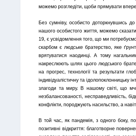
можемо розгледіти, щоби прямувати впере
Без сумніву, особисто доторкнувшись до 
нашого особистого життя, можемо сказати
19, є усвідомлення того, що ми потребуєм
скарбом є людське братерство, яке ґрунт
врятуватися наодинці. А тому нагальним
накреслюють шлях цього людського брате
на прогрес, технології та результати гл
індивідуалістичну та ідолопоклонницьку і
злагоди та миру. В нашому світі, що мч
незбалансованості, несправедливість, бід
конфлікти, породжують насильство, а навіть
В той час, як пандемія, з одного боку, п
позитивні відкриття: благотворне поверн