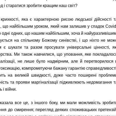
д і старатися зробити кращим наш світ?
крихкості, яка є характерною рисою людської дійсності т
, що найбільшим уроком, який нам залишив у спадок Covid
о одні одних, що нашим найбільшим, хоча й найуразливішим
ується на спільному Божому синівстві, і що ніхто не мож
 є шукати та разом просувати універсальні цінності, як
рства. Ми також навчилися, що уповання, яке покладалос
обалізації, не лише було надмірним, але й перетворилося 
нтоксикацію, компрометуючи бажану гарантію справедливості
ить на великій швидкості, дуже часто поширені проблем
ність та прояви маргіналізації підживлюють недомагання т
 і війни.
оказала все це, з іншого боку, ми мали можливість зробит
ення до смирення; перегляд деяких споживацьких претензій