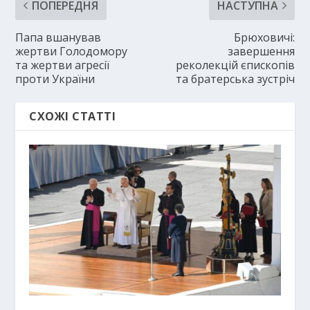
ПОПЕРЕДНЯ
НАСТУПНА
Папа вшанував
Брюховичі:
жертви Голодомору
завершення
та жертви агресії
реколекцій єпископів
проти України
та братерська зустріч
СХОЖІ СТАТТІ