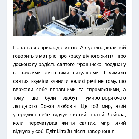
Папа навів приклад святого Августина, коли той
говорить з матір’ю про красу вічного життя, про
досконалу радість святого Франциска, поєднану
із важкими життєвими ситуаціями. І чимало
святих «зуміли вчинити великі речі не тому, що
вважали себе вправними та спроможними, а
тому, що були здобуті умиротворяючою
лагідністю Божої любові». Це той мир, який
усередині себе відчув святий Ігнатій Лойола,
коли перечитував життя святих, мир, який
відчула у собі Едіт Штайн після навернення.