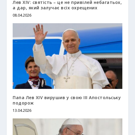
Лев XIV: святість – це не привілей небагатьох,
а дар, який залучає всіх охрещених
08.04.2026
Папа Лев XIV вирушив у свою ІІІ Апостольську
подорож
13.04.2026