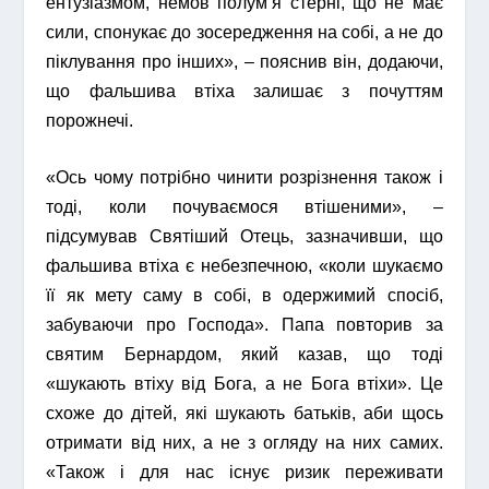
ентузіазмом, немов полум’я стерні, що не має
сили, спонукає до зосередження на собі, а не до
піклування про інших», – пояснив він, додаючи,
що фальшива втіха залишає з почуттям
порожнечі.
«Ось чому потрібно чинити розрізнення також і
тоді, коли почуваємося втішеними», –
підсумував Святіший Отець, зазначивши, що
фальшива втіха є небезпечною, «коли шукаємо
її як мету саму в собі, в одержимий спосіб,
забуваючи про Господа». Папа повторив за
святим Бернардом, який казав, що тоді
«шукають втіху від Бога, а не Бога втіхи». Це
схоже до дітей, які шукають батьків, аби щось
отримати від них, а не з огляду на них самих.
«Також і для нас існує ризик переживати