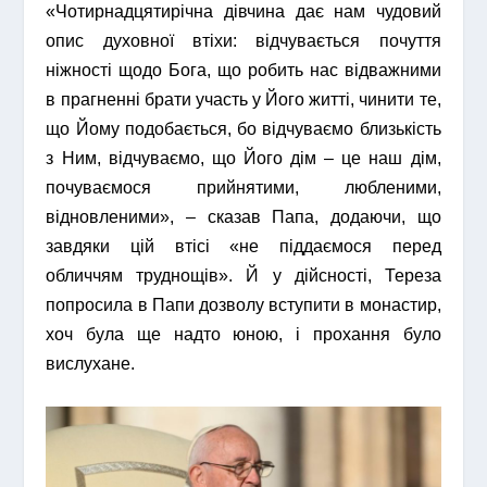
«Чотирнадцятирічна дівчина дає нам чудовий
опис духовної втіхи: відчувається почуття
ніжності щодо Бога, що робить нас відважними
в прагненні брати участь у Його житті, чинити те,
що Йому подобається, бо відчуваємо близькість
з Ним, відчуваємо, що Його дім – це наш дім,
почуваємося прийнятими, любленими,
відновленими», – сказав Папа, додаючи, що
завдяки цій втісі «не піддаємося перед
обличчям труднощів». Й у дійсності, Тереза
попросила в Папи дозволу вступити в монастир,
хоч була ще надто юною, і прохання було
вислухане.