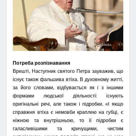
Потреба розпізнавання
Врешті, Наступник святого Петра зауважив, що
існує також фальшива втіха. В духовному житті,
за його словами, відбувається як і з іншими
формами людської діяльності: існують
оригінальні речі, але також і підробки. «І якщо
справжня втіха є немовби краплею на губці, є
ніжною та внутрішньою, то її підробки є
галасливішими та кричущими, чистим