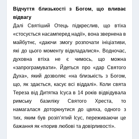
Відчуття близькості з Богом, що вливає
відвагу
Далі Святіший Отець підкреслив, що втіха
«стосується насамперед надії», вона звернена в
майбутнє, «даючи змогу розпочати ініціативи,
які до цього моменту відкладалися». Водночас,
духовна втіха не є чимось, що можна
«запрограмувати». Йдеться про «дар Святого
Духа», який дозволяє «на близькість з Богом,
що, як здається, касує всі віддалі». Коли свята
Тереза від Дитятка Ісуса в 14 років відвідувала
римську базиліку Святого Хреста, то
намагалася доторкнутися до цвяха, одного з
тих, яким був розіп’ятий Ісус, переживаючи це
бажання як «порив любові та довірливості».