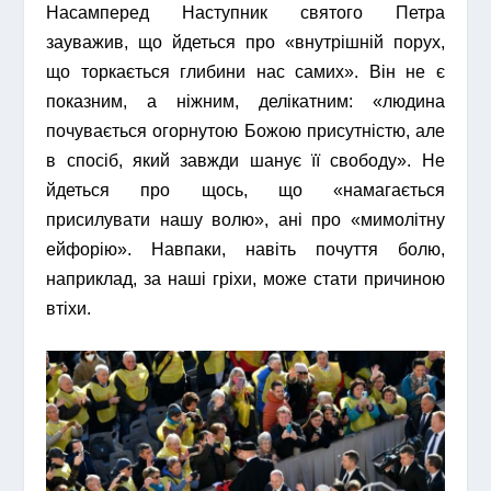
Насамперед Наступник святого Петра
зауважив, що йдеться про «внутрішній порух,
що торкається глибини нас самих». Він не є
показним, а ніжним, делікатним: «людина
почувається огорнутою Божою присутністю, але
в спосіб, який завжди шанує її свободу». Не
йдеться про щось, що «намагається
присилувати нашу волю», ані про «мимолітну
ейфорію». Навпаки, навіть почуття болю,
наприклад, за наші гріхи, може стати причиною
втіхи.