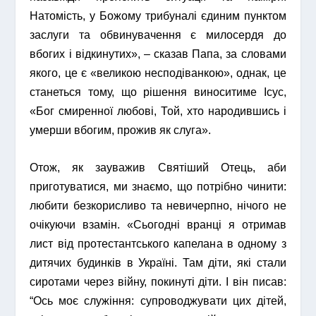
Натомість, у Божому трибуналі єдиним пунктом
заслуги та обвинувачення є милосердя до
вбогих і відкинутих», – сказав Папа, за словами
якого, це є «великою несподіванкою», однак, це
станеться тому, що рішення виноситиме Ісус,
«Бог смиренної любові, Той, хто народившись і
умерши вбогим, прожив як слуга».
Отож, як зауважив Святіший Отець, аби
приготуватися, ми знаємо, що потрібно чинити:
любити безкорисливо та невичерпно, нічого не
очікуючи взамін. «Сьогодні вранці я отримав
лист від протестантського капелана в одному з
дитячих будинків в Україні. Там діти, які стали
сиротами через війну, покинуті діти. І він писав:
“Ось моє служіння: супроводжувати цих дітей,