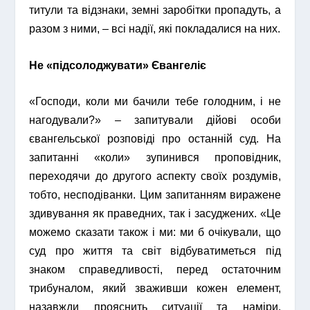
титули та відзнаки, земні заробітки пропадуть, а
разом з ними, – всі надії, які покладалися на них.
Не «підсолоджувати» Євангеліє
«Господи, коли ми бачили тебе голодним, і не
нагодували?» – запитували дійові особи
євангельської розповіді про останній суд. На
запитанні «коли» зупинився проповідник,
переходячи до другого аспекту своїх роздумів,
тобто, несподіванки. Цим запитанням виражене
здивування як праведних, так і засуджених. «Це
можемо сказати також і ми: ми б очікували, що
суд про життя та світ відбуватиметься під
знаком справедливості, перед остаточним
трибуналом, який зваживши кожен елемент,
назавжди прояснить ситуації та наміри.