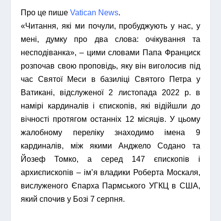
Про це пише
Vatican News
.
«Читання, які ми почули, пробуджують у нас, у
мені, думку про два слова: очікування та
несподіванка», – цими словами Папа Франциск
розпочав свою проповідь, яку він виголосив під
час Святої Меси в базиліці Святого Петра у
Ватикані, відслуженої 2 листопада 2022 р. в
намірі кардиналів і єпископів, які відійшли до
вічності протягом останніх 12 місяців. У цьому
жалобному переліку знаходимо імена 9
кардиналів, між якими Анджело Содано та
Йозеф Томко, а серед 147 єпископів і
архиєпископів – ім’я владики Роберта Москаля,
вислуженого Єпарха Пармського УГКЦ в США,
який спочив у Бозі 7 серпня.