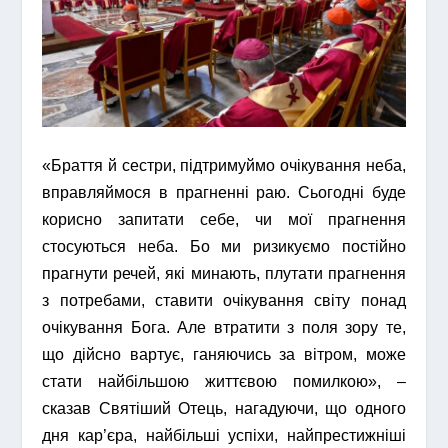
«Браття й сестри, підтримуймо очікування неба,
вправляймося в прагненні раю. Сьогодні буде
корисно запитати себе, чи мої прагнення
стосуються неба. Бо ми ризикуємо постійно
прагнути речей, які минають, плутати прагнення
з потребами, ставити очікування світу понад
очікування Бога. Але втратити з поля зору те,
що дійсно вартує, ганяючись за вітром, може
стати найбільшою життєвою помилкою», –
сказав Святіший Отець, нагадуючи, що одного
дня кар’єра, найбільші успіхи, найпрестижніші