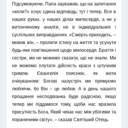
Підсумовуючи, Папа зауважив, що на запитання
«коли?» існує єдина відповідь: тут і тепер. Все в
наших руках, у наших ділах милосердя, а не у
витонченому аналізі, не в індивідуальних і
суспільних виправданнях. «Смерть приходить, –
мовив він, – пролити істину на життя та усунути
будь-яке пом’якшення щодо милосердя. Браття і
сестри, ми не можемо сказати, що не знали. Ми
не можемо плутати дійсність краси з штучним
гримом. Євангелія пояснює, як жити
очікуванням: Богові назустріч ми прямуємо
люблячи, бо Він – це любов. А в день нашого
прощання несподіванка буде радісною, якщо
тепер ми піддамося тому, щоби нас вразила
присутність Бога, Який чекає нас між убогими та
пораненими світу», – сказав Святіший Отець.