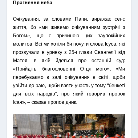
Прагнення неба
Очікування, за словами Папи, виражає сенс
життя, бо «ми живемо очікуванням зустрічі з
Богом», що є причиною цих заупокійних
молитов. Всі ми хотіли би почути слова Ісуса, які
прозвучали в уривку з 25-ї глави Євангелії від
Матея, в якій йдеться про останній суд:
«Прийдіть, благословенні Отця мого». «Ми
перебуваємо в залі очікування в світі, щоби
увійти до раю, щоби взяти участь у тому “бенкеті
для всіх народів”, про який говорив пророк
Ісая», – сказав проповідник.