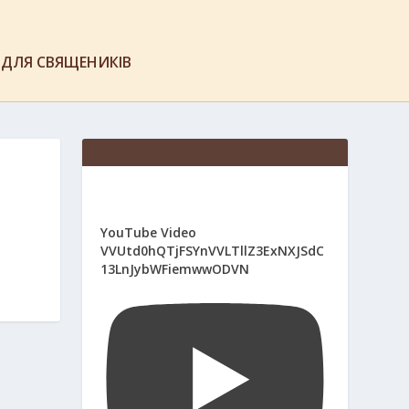
ДЛЯ СВЯЩЕНИКІВ
YouTube Video
VVUtd0hQTjFSYnVVLTllZ3ExNXJSdC
13LnJybWFiemwwODVN