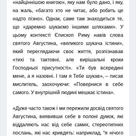
«найціннішою книгою», яку нам було дано, і яку,
на жаль, «багато хто не читає, або робить це
надто пізно». Однак, саме там знаходиться те,
що «даремно шукаємо іншими шляхами». У
цьому контексті Єпископ Риму навів слова
святого Августина, «великого шукача істини»,
який переглядаючи своє життя, розпізнавав
«тихі та тактовні, але вирішальні кроки
Господньої присутності». «Ти був всередині
мене, а я назовні. І там я Тебе шукав», – писав
мислитель, заохочуючи: «Повернися в себе
самого. У внутрішній людині мешкає істина».
«Дуже часто також і ми пережили досвід святого
Августина, виявивши себе в полоні думок, які
віддаляють нас від себе самих, стереотипних
послань, які нас кривдять: наприклад, “я нічого