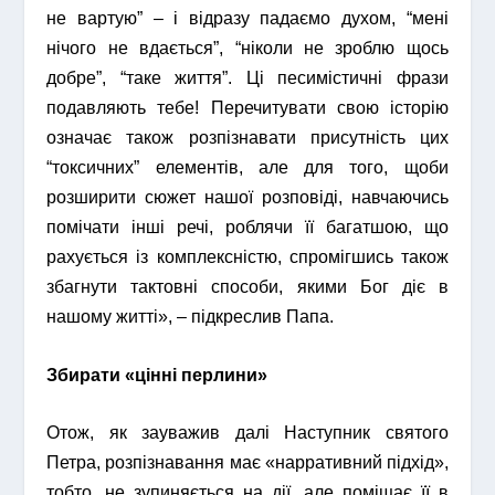
не вартую” – і відразу падаємо духом, “мені
нічого не вдається”, “ніколи не зроблю щось
добре”, “таке життя”. Ці песимістичні фрази
подавляють тебе! Перечитувати свою історію
означає також розпізнавати присутність цих
“токсичних” елементів, але для того, щоби
розширити сюжет нашої розповіді, навчаючись
помічати інші речі, роблячи її багатшою, що
рахується із комплексністю, спромігшись також
збагнути тактовні способи, якими Бог діє в
нашому житті», – підкреслив Папа.
Збирати «цінні перлини»
Отож, як зауважив далі Наступник святого
Петра, розпізнавання має «нарративний підхід»,
тобто, не зупиняється на дії, але поміщає її в