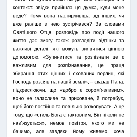
контекст: звідки прийшла ця думка, куди мене
веде? Чому вона настирливіша від інших, чи
вже раніше з нею зустрічався? За словами
Святішого Отця, розповідь про події нашого
життя дає змогу також розгледіти відтінки та
важливі деталі, які можуть виявитися цінною
допомогою. «Зупинитися та розпізнати це є
важливим для розпізнавання, це праця
збирання отих цінних і схованих перлин, які
Господь розсіяв на нашій землі», – сказав Папа,
підкреслюючи, що «добро є сором’язливим»,
воно не галасливе та приховане, й потребує,
щоб його постійно та повільно розкопувати. А це
тому, що «стиль Бога є тактовним, Він ніколи не
нав’язується», немов повітря, якого ми не
бачимо, але завдяки йому живемо, хоча