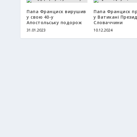
Папа Франциск вирушив
Папа Франциск п
у свою 40-у
у Ватикані Прези
Апостольську подорож
Словаччини
31.01.2023
10.12.2024