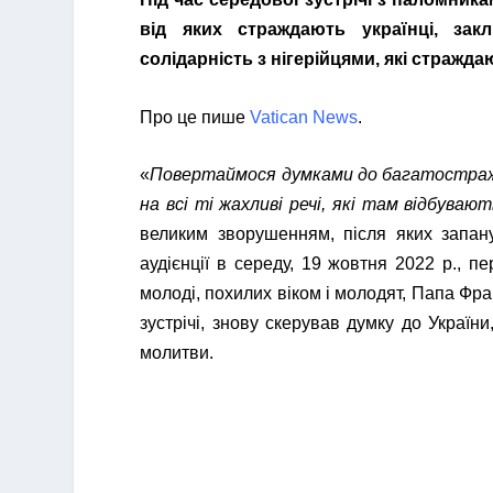
від яких страждають українці, зак
солідарність з нігерійцями, які стражда
Про це пише
Vatican News
.
«
Повертаймося думками до багатостражда
на всі ті жахливі речі, які там відбуваю
великим зворушенням, після яких запан
аудієнції в середу, 19 жовтня 2022 р., п
молоді, похилих віком і молодят, Папа Фр
зустрічі, знову скерував думку до Україн
молитви.