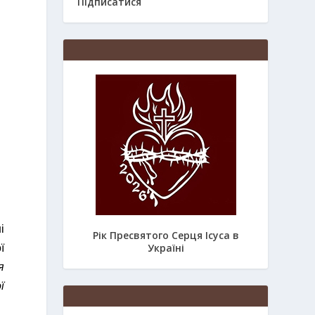
Підписатися
і
Рік Пресвятого Серця Ісуса в
Україні
ї
я
ї