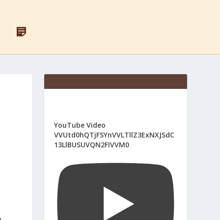
F
Д
A
Л
C
Я
E
С
B
В
O
Я
O
Щ
K
Е
Н
И
К
І
YouTube Video
В
VVUtd0hQTjFSYnVVLTllZ3ExNXJSdC
13LlBUSUVQN2FIVVM0
,