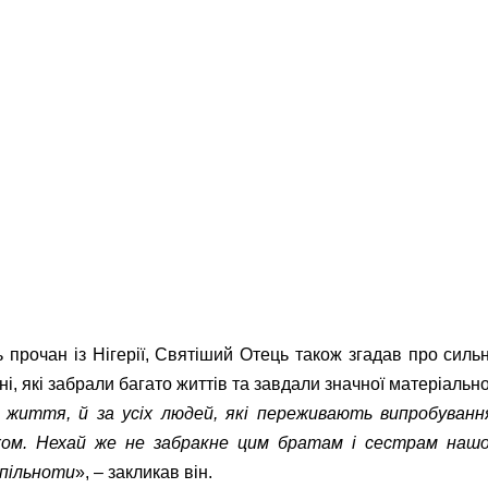
ь прочан із Нігерії, Святіший Отець також згадав про сильн
ні, які забрали багато життів та завдали значної матеріально
 життя, й за усіх людей, які переживають випробуванн
ом. Нехай же не забракне цим братам і сестрам нашо
спільноти
», – закликав він.