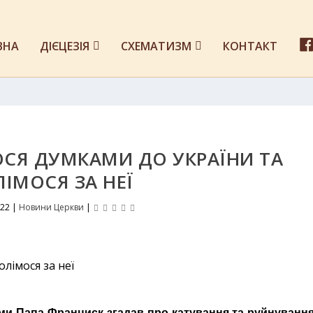
ВНА
ДІЄЦЕЗІЯ
СХЕМАТИЗМ
КОНТАКТ
СЯ ДУМКАМИ ДО УКРАЇНИ ТА
ІМОСЯ ЗА НЕЇ
022
|
Новини Церкви
|
ами Папа Франциск згадав про катування та руйнування