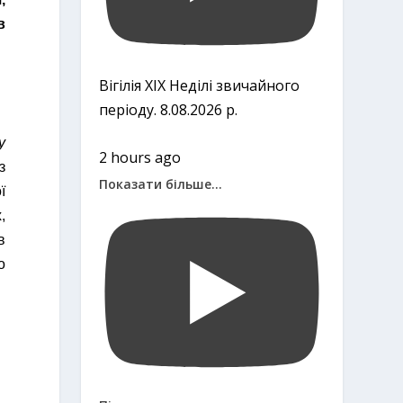
в
Вігілія ХІХ Неділі звичайного
періоду. 8.08.2026 р.
у
2 hours ago
з
Показати більше...
ї
,
в
о