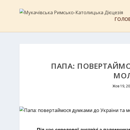
ГОЛО
ПАПА: ПОВЕРТАЙМО
МОЛ
Жов 19, 2
Під час середової зустрічі з паломник