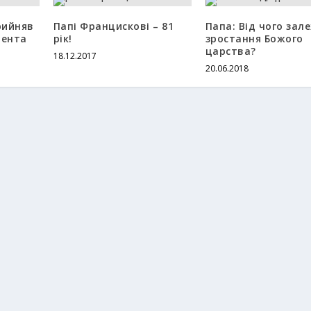
рийняв
Папі Францискові – 81
Папа: Від чого зал
дента
рік!
зростання Божого
царства?
18.12.2017
20.06.2018