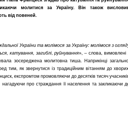
ликаючи молитися за Україну. Він також вислови
ють від повеней.
льної України та молімося за Україну: молімося з огляд
ться, катування, загиблі, руйнування
», – слова, вимовлені 
увала зосереджена молитовна тиша. Наприкінці загально
еред тим, як звернутися із традиційним вітанням до хворих
анциск, експромтом промовляючи до десятків тисяч учасникі
и, нагадуючи про страждання її населення та закликаючи д