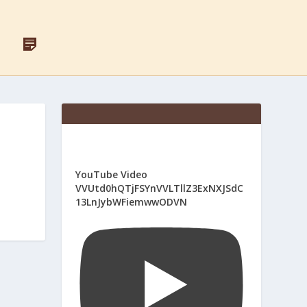
F
Д
A
Л
C
Я
E
С
B
В
O
Я
O
Щ
K
Е
Н
И
К
І
YouTube Video
В
VVUtd0hQTjFSYnVVLTllZ3ExNXJSdC
13LnJybWFiemwwODVN