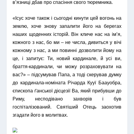
в’язниці дбав про спасіння свого тюремника.
«Ісус хоче також і сьогодні кинути цей вогонь на
землю, хоче знову запалити його на берегах
наших щоденних історій. Він кличе нас на ім’я,
кожного з нас, бо ми – не числа, дивиться у вічі
кожному з нас, а ми повинні дозволити йому на
це, і запитує:
Ти, новий кардинале, й усі ви,
браття-кардинали, чи можу розраховувати на
вас?
» – підсумував Папа, а тоді скерував думку
до кардинала-номіната Річарда Кууї Баауобра,
єпископа ґанської дієцезії Ва, який прибувши до
Риму, несподівано захворів і був
госпіталізований. Святіший Отець заохотив
згадати його в молитвах.