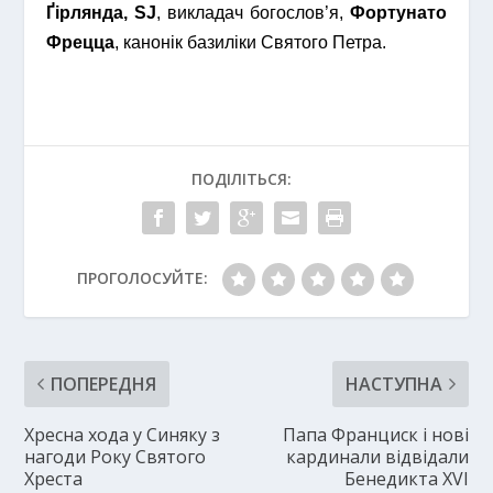
Ґірлянда, SJ
, викладач богослов’я,
Фортунато
Фрецца
, канонік базиліки Святого Петра.
ПОДІЛІТЬСЯ:
ПРОГОЛОСУЙТЕ:
ПОПЕРЕДНЯ
НАСТУПНА
Хресна хода у Синяку з
Папа Франциск і нові
нагоди Року Святого
кардинали відвідали
Хреста
Бенедикта XVI