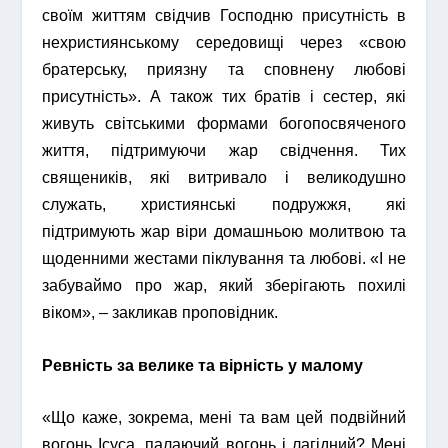
своїм життям свідчив Господню присутність в
нехристиянському середовищі через «свою
братерську, приязну та сповнену любові
присутність». А також тих братів і сестер, які
живуть світськими формами богопосвяченого
життя, підтримуючи жар свідчення. Тих
священиків, які витривало і великодушно
служать, християнські подружжя, які
підтримують жар віри домашньою молитвою та
щоденними жестами піклування та любові. «І не
забуваймо про жар, який зберігають похилі
віком», – закликав проповідник.
Ревність за велике та вірність у малому
«Що каже, зокрема, мені та вам цей подвійний
вогонь Ісуса, палаючий вогонь і лагідний? Мені