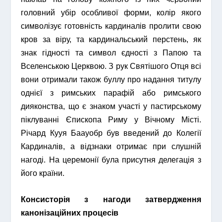
головний убір особливої форми, колір якого
символізує готовність кардиналів пролити свою
кров за віру, та кардинальський перстень, як
знак гідності та символ єдності з Папою та
Вселенською Церквою. З рук Святішого Отця всі
вони отримали також буллу про надання титулу
однієї з римських парафій або римського
дияконства, що є знаком участі у пастирському
піклуванні Єпископа Риму у Вічному Місті.
Річард Кууя Баауобр був введений до Колегії
Кардиналів, а відзнаки отримає при слушній
нагоді. На церемонії була присутня делегація з
його країни.
Консисторія з нагоди затвердження
канонізаційних процесів