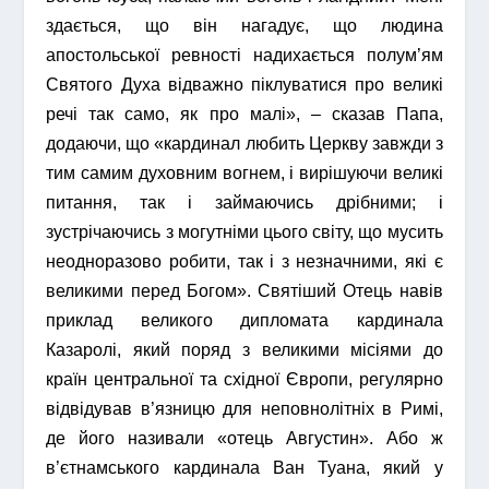
здається, що він нагадує, що людина
апостольської ревності надихається полум’ям
Святого Духа відважно піклуватися про великі
речі так само, як про малі», – сказав Папа,
додаючи, що «кардинал любить Церкву завжди з
тим самим духовним вогнем, і вирішуючи великі
питання, так і займаючись дрібними; і
зустрічаючись з могутніми цього світу, що мусить
неодноразово робити, так і з незначними, які є
великими перед Богом». Святіший Отець навів
приклад великого дипломата кардинала
Казаролі, який поряд з великими місіями до
країн центральної та східної Європи, регулярно
відвідував в’язницю для неповнолітніх в Римі,
де його називали «отець Августин». Або ж
в’єтнамського кардинала Ван Туана, який у