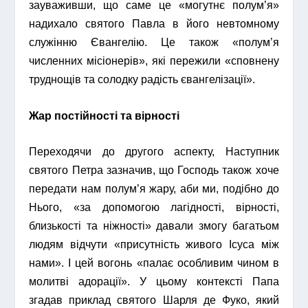
зауваживши, що саме це «могутнє полум’я»
надихало святого Павла в його невтомному
служінню Євангелію. Це також «полум’я
численних місіонерів», які пережили «сповнену
труднощів та солодку радість євангелізації».
Жар постійності та вірності
Переходячи до другого аспекту, Наступник
святого Петра зазначив, що Господь також хоче
передати нам полум’я жару, аби ми, подібно до
Нього, «за допомогою лагідності, вірності,
близькості та ніжності» давали змогу багатьом
людям відчути «присутність живого Ісуса між
нами». І цей вогонь «палає особливим чином в
молитві адорації». У цьому контексті Папа
згадав приклад святого Шарля де Фуко, який