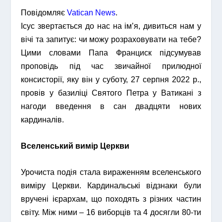
Повідомляє
Vatican News
.
Ісус звертається до нас на ім’я, дивиться нам у
вічі та запитує: чи можу розраховувати на тебе?
Цими словами Папа Франциск підсумував
проповідь під час звичайної прилюдної
консисторії, яку він у суботу, 27 серпня 2022 р.,
провів у базиліці Святого Петра у Ватикані з
нагоди введення в сан двадцяти нових
кардиналів.
Вселенський вимір Церкви
Урочиста подія стала вираженням вселенського
виміру Церкви. Кардинальські відзнаки були
вручені ієрархам, що походять з різних частин
світу. Між ними – 16 виборців та 4 досягли 80-ти