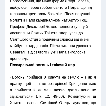
Богослужіння, що мало форму Літургії слова,
відбулося перед гробом святого Петра, що під
головним престолом базиліки. Після вступної
молитви Папи кардинал-номінат Артур Рош,
Префект Дикастерії Божественного культу й
дисципліни Святих Таїнств, звернувся до
Святішого Отця з подячним словом від імені
майбутніх кардиналів. Після читання уривка з
Євангелії від святого Луки Папа виголосив
проповідь.
Пожираючий вогонь і тліючий жар
«Вогонь прийшов я кинути на землю – і як я
прагну, щоб він вже розгорівся! Хрищення маю
я прийняти й як мені важко, докіль воно не
здійсниться» (Лк 12, 49-50). Коментуючи ці
Христові слова, Святіший Отець зауважив, що