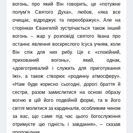
вогонь, про який Він говорить, це «потужне
полум’я Святого Духа», любов, «яка все
очищає, відроджує та переображує». Але на
сторінках Євангелій зустрічається також інший
вогонь – жар у розповіді святого Івана про
останнє явлення воскреслого Ісуса учням, коли
Він спік для них рибу. Це є «спокійний,
прихований вогонь», який, однак,
«довготривалий і служить для приготування
їжі», а також створює «родинну атмосферу».
«Нам буде корисно сьогодні, дорогі браття й
сестри, разом замислитися на основі образу
вогню в цій його подвійній формі, та в його
світлі молитися за кардиналів, особливим чином
за вас, що саме під час цього богослужіння
отримуєте цю гідність і завдання», – сказав
проповідник.