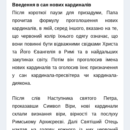
Введення в сан нових кардиналів
Після короткої паузи для призадуми, Папа
прочитав формулу проголошення нових
кардиналів, в якій, серед іншого, вказано на те,
що червоний колір їхнього одягу означає, що
вони повинні бути відважними свідками Христа
та Його Євангелія в Римі та в найдальших
закутинах світу. Потім він проголосив імена
нових кардиналів та оголосив їхнє призначення
у сан кардинала-пресвітера чи кардинала-
диякона.
Після слів Наступника святого Петра,
проказавши Символ Віри, нові кардинали
склали визнання віри, вірності та послуху
Римському Архиєреєві. Далі Святіший Отець
наклав на голову кожного із них червоний