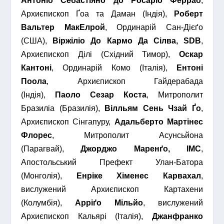
Антоніо Себастіяно до Росаріо Феррао
,
Архиєпископ Ґоа та Даман (Індія),
Роберт
Вальтер МакЕлрой
, Ординарій Сан-Дієґо
(США),
Віржіліо До Кармо Да Сілва, SDB
,
Архиєпископ Ділі (Східний Тимор),
Оскар
Кантоні
, Ординарій Комо (Італія),
Ентоні
Поола
, Архиєпископ Гайдерабада
(Індія),
Паоло Сезар Коста
, Митрополит
Бразиліа (Бразилія),
Вілльям Сень Чзай Ґо
,
Архиєпископ Сінгапуру,
Адальберто Мартінес
Флорес
, Митрополит Асунсьйона
(Парагвай),
Джорджо Маренґо, IMC
,
Апостольський Префект Улан-Батора
(Монголія),
Енріке Хіменес Карвахал
,
вислужений Архиєпископ Картахени
(Колумбія),
Арріґо Мільйо
, вислужений
Архиєпископ Кальярі (Італія),
Джанфранко