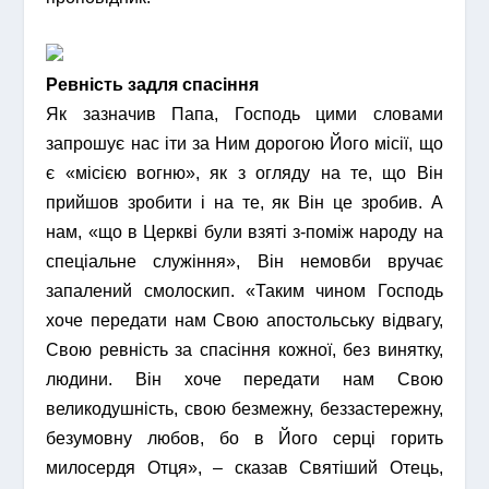
Ревність задля спасіння
Як зазначив Папа, Господь цими словами
запрошує нас іти за Ним дорогою Його місії, що
є «місією вогню», як з огляду на те, що Він
прийшов зробити і на те, як Він це зробив. А
нам, «що в Церкві були взяті з-поміж народу на
спеціальне служіння», Він немовби вручає
запалений смолоскип. «Таким чином Господь
хоче передати нам Свою апостольську відвагу,
Свою ревність за спасіння кожної, без винятку,
людини. Він хоче передати нам Свою
великодушність, свою безмежну, беззастережну,
безумовну любов, бо в Його серці горить
милосердя Отця», – сказав Святіший Отець,