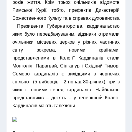
років життя. Крім трьох очільників відомств
Римської Курії, тобто, префектів Дикастерій
Божественного Культу та в справах духовенства
і Президента Губернаторства, кардинальство
яких було передбачуваним, відзнаки отримали
очільники місцевих церков у різних частинах
світу, зокрема, новими країнами,
представленими в Колегії Кардиналів стали
Монголія, Парагвай, Сінгапур і Східний Тимор.
Семеро кардиналів є вихідцями з чернечих
спільнот (5 виборців і 2 понад 80-річних), три з
яких є новими серед кардиналів. Найбільше
представників – десять – у теперішній Колегії
Кардиналів мають салезіяни.