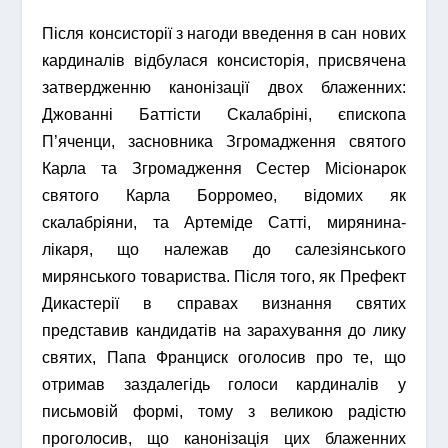
Після консисторії з нагоди введення в сан нових
кардиналів відбулася консисторія, присвячена
затвердженню канонізації двох блаженних:
Джованні Баттісти Скалабріні, єпископа
П’яченци, засновника Згромадження святого
Карла та Згромадження Сестер Місіонарок
святого Карла Борромео, відомих як
скалабріяни, та Артеміде Сатті, мирянина-
лікаря, що належав до салезіянського
мирянського товариства. Після того, як Префект
Дикастерії в справах визнання святих
представив кандидатів на зарахування до лику
святих, Папа Франциск оголосив про те, що
отримав заздалегідь голоси кардиналів у
письмовій формі, тому з великою радістю
проголосив, що канонізація цих блаженних