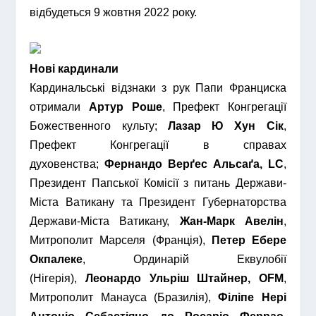
відбудеться 9 жовтня 2022 року.
Нові кардинали
Кардинальські відзнаки з рук Папи Франциска
отримали
Артур Роше
, Префект Конгрегації
Божественного культу;
Лазар Ю Хун Сік
,
Префект Конгрегації в справах
духовенства;
Фернандо Верґес Альсаґа,
LC
,
Президент Папської Комісії з питань Держави-
Міста Ватикану та Президент Губернаторства
Держави-Міста Ватикану,
Жан-Марк Авелін
,
Митрополит Марселя (Франція),
Петер Ебере
Окпалеке
, Ординарій Еквулобії
(Нігерія),
Леонардо Ульріш Штайнер, OFM
,
Митрополит Манауса (Бразилія),
Філіпе Нері