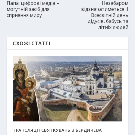
Папа: цифрові медіа –
Незабаром
могутній засіб для
відзначатиметься ІІ
сприяння миру
Всесвітній день
дідусів, бабусь та
літніх людей
СХОЖІ СТАТТІ
ТРАНСЛЯЦІЇ СВЯТКУВАНЬ З БЕРДИЧЕВА