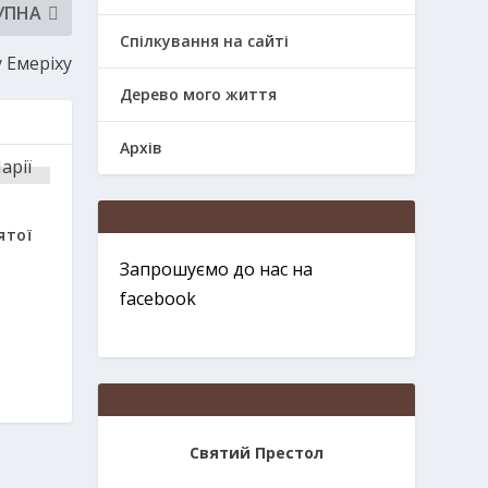
УПНА
Спілкування на сайті
 Емеріху
Дерево мого життя
Архів
ятої
Запрошуємо до нас на
facebook
Святий Престол