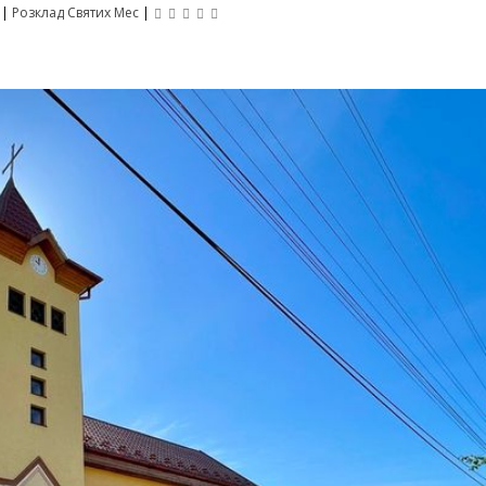
|
Розклад Святих Мес
|