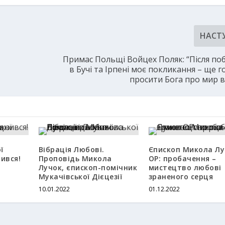
НАСТ
Примас Польщі Войцех Поляк: “Після по
в Бучі та Ірпені моє покликання – ще 
просити Бога про мир в
ї
Вібрація Любові.
Єпископ Микола Лу
ився!
Проповідь Микола
ОР: пробачення –
Лучок, єпископ-помічник
мистецтво любові
Мукачівської Дієцезії
зраненого серця
10.01.2022
01.12.2022