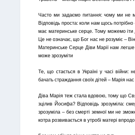
Часто ми задаємо питання: чому ми не 
Відповідь проста: коли нам щось потрібно
має материнське серце. Тому можемо іти 
Це не означає, що Бог нас не розуміє – Ві
Материнське Серце Діви Марії нам легше іт
може зрозуміти
Те, що стається в Україні у часі війни: 
бачать страждання своїх дітей – Марія нас
Діва Марія теж стала вдовою, тому що Св
зцілив Йосифа? Відповідь зрозуміла: сме
зрозуміла – без смерті земної ми не зможе
котра розвивається в утробі матері впродо