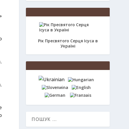
»
о
Рік Пресвятого Серця Ісуса в
Україні
.
.
е
о