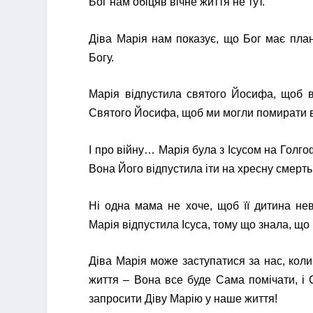
Бог нам обіцяв вічне життя не тут.
Діва Марія нам показує, що Бог має пла
Богу.
Марія відпустила святого Йосифа, щоб в
Святого Йосифа, щоб ми могли помирати в п
І про війну… Марія була з Ісусом на Голг
Вона Його відпустила іти на хресну смерть
Ні одна мама не хоче, щоб її дитина нев
Марія відпустила Ісуса, тому що знала, що 
Діва Марія може заступатися за нас, кол
життя – Вона все буде Сама помічати, і
запросити Діву Марію у наше життя!