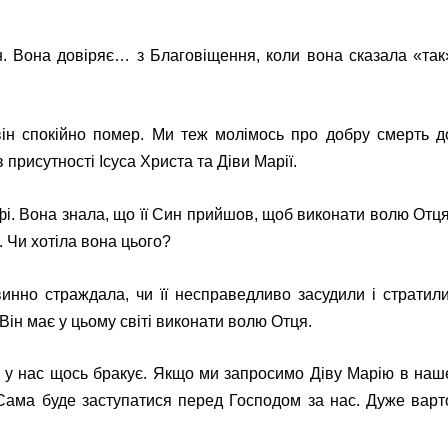
н. Вона довіряє… з Благовіщення, коли вона сказала «так
ін спокійно помер. Ми теж молімось про добру смерть д
рисутності Ісуса Христа та Діви Марії.
офі. Вона знала, що її Син прийшов, щоб виконати волю Отця
. Чи хотіла вона цього?
инно страждала, чи її несправедливо засудили і стратили
Він має у цьому світі виконати волю Отця.
и у нас щось бракує. Якщо ми запросимо Діву Марію в наш
 Сама буде заступатися перед Господом за нас. Дуже варт