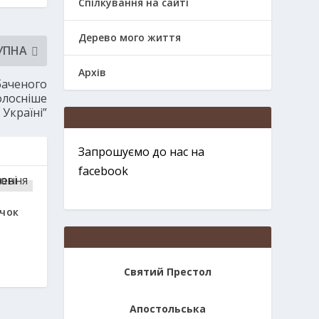
Спілкування на сайті
Дерево мого життя
УПНА
Архів
баченого
голосніше
 Україні”
Запрошуємо до нас на
facebook
чок
Святий Престол
Апостольська