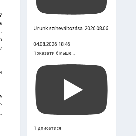
?
а
Urunk színeváltozása. 2026.08.06
.
з
04.08.2026 18:46
е
Показати більше...
и
е
е
,
Підписатися