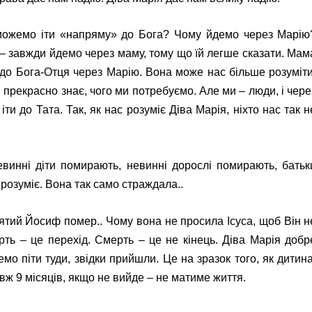
можемо іти «напряму» до Бога? Чому йдемо через Марію
 – завжди йдемо через маму, тому що їй легше сказати. Мам
до Бога-Отця через Марію. Вона може нас більше розуміти
н прекрасно знає, чого ми потребуємо. Але ми – люди, і чере
и до Тата. Так, як нас розуміє Діва Марія, ніхто нас так н
невинні діти помирають, невинні дорослі помирають, батьк
 розуміє. Вона так само страждала..
ятий Йосиф помер.. Чому вона не просила Ісуса, щоб Він н
рть – це перехід. Смерть – це не кінець. Діва Марія добр
мо піти туди, звідки прийшли. Це на зразок того, як дитина
вж 9 місяців, якщо не вийде – не матиме життя.