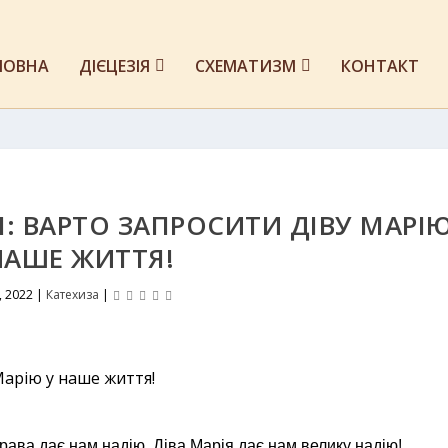
ЛОВНА
ДІЄЦЕЗІЯ
СХЕМАТИЗМ
КОНТАКТ
І: ВАРТО ЗАПРОСИТИ ДІВУ МАРІ
НАШЕ ЖИТТЯ!
, 2022
|
Катехиза
|
трава дає нам надію. Діва Марія дає нам велику надію!