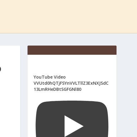
F
Д
A
Л
C
Я
E
С
B
В
O
Я
O
Щ
K
Е
Н
И
Ю
К
І
YouTube Video
В
VVUtd0hQTjFSYnVVLTllZ3ExNXJSdC
13LmRHeDBtSGFGNl80