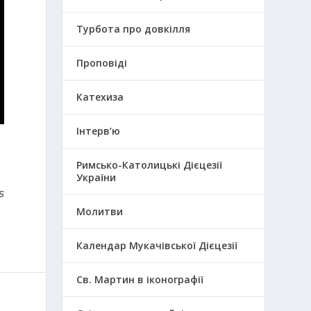
Турбота про довкілля
Проповіді
Катехиза
Інтерв’ю
Римсько-Католицькі Дієцезії
України
s
Молитви
Календар Мукачівської Дієцезії
Св. Мартин в іконографії