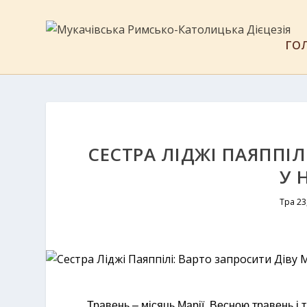
ГО
CЕСТРА ЛІДЖІ ПАЯППІЛ
У 
Тра 23
Травень – місяць Марії. Весною травень і 