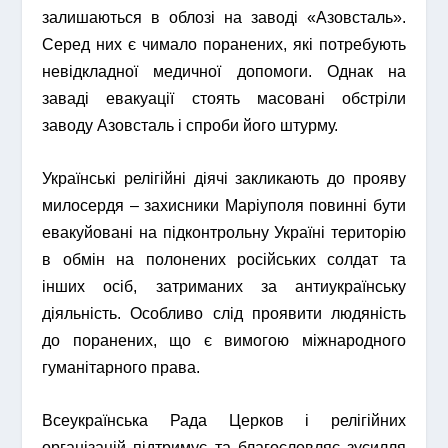
залишаються в облозі на заводі «Азовсталь».
Серед них є чимало поранених, які потребують
невідкладної медичної допомоги. Однак на
заваді евакуації стоять масовані обстріли
заводу Азовсталь і спроби його штурму.
Українські релігійні діячі закликають до прояву
милосердя – захисники Маріуполя повинні бути
евакуйовані на підконтрольну Україні територію
в обмін на полонених російських солдат та
інших осіб, затриманих за антиукраїнську
діяльність. Особливо слід проявити людяність
до поранених, що є вимогою міжнародного
гуманітарного права.
Всеукраїнська Рада Церков і релігійних
організацій підтримує та благословляє зусилля