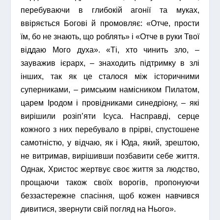
перебуваючи в глибокій агонії та муках,
ввіряється Богові й промовляє: «Отче, прости
їм, бо не знають, що роблять» і «Отче в руки Твої
віддаю Мого духа». «Ті, хто чинить зло, –
зауважив ієрарх, – знаходить підтримку в злі
інших, так як це сталося між історичними
суперниками, – римським намісником Пилатом,
царем Іродом і провідниками синедріону, – які
вирішили розіп’яти Ісуса. Насправді, серце
кожного з них перебувало в прірві, спустошене
самотністю, у відчаю, як і Юда, який, зрештою,
не витримав, вирішивши позбавити себе життя.
Однак, Христос жертвує своє життя за людство,
прощаючи також своїх ворогів, пропонуючи
беззастережне спасіння, щоб кожен навчився
дивитися, звернути свій погляд на Нього».