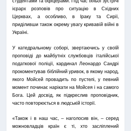
студентами та офіцерами. Під час їхньої зустрічі
ієрарх розповів про ситуацію в Східних
Церквах, а особливо, в Іраку та Сирії,
приділивши також окрему увагу кривавій війні в
Україні.
У катедральному соборі, звертаючись у своїй
проповіді до майбутніх службовців італійської
податкової поліції, кардинал Леонардо Сандрі
прокоментував біблійний уривок, в якому народ,
якого Мойсей провадить по пустелі, у певний
момент починає нарікати на Мойсея і на самого
Бога. Цей досвід, як підкреслив проповідник,
часто повторюється в людській історії.
«Також і в наш час, – наголосив він, – серед
можновладців країн є ті, хто засліплений