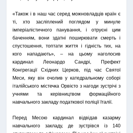
«Також і в наш час серед можновладців країн є
ті, хто засліплений поглядом у минуле
імперіалістичного панування, і отруєні цим
баченням, вони здатні поширювати смерть і
спустошення, топтати життя і гідність тих, на
кого нападають», – на цьому наголосив
кардинал Леонардо Сандрі, Префект
Конгрегації Східних Церков, під час Святої
Меси, яку він очолив у катедральному соборі
італійського містечка Орвієто з нагоди зустрічі з
учнями та керівництвом формаційного
навчального закладу податкової поліції Італії.
Перед Месою кардинал відвідав казарму
навчального закладу, де зустрівся із 140