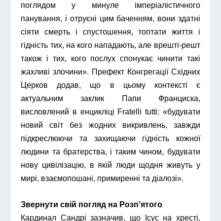
поглядом у минуле імперіалістичного
панування, і отруєні цим баченням, вони здатні
сіяти смерть і спустошення, топтати життя і
гідність тих, на кого нападають, але врешті-решт
також і тих, кого послух спонукає чинити такі
жахливі злочини». Префект Конгрегації Східних
Церков додав, що в цьому контексті є
актуальним заклик Папи Франциска,
висловлений в енцикліці Fratelli tutti: «будувати
новий світ без жодних викривлень, завжди
підкреслюючи та захищаючи гідність кожної
людини та братерства, і таким чином, будувати
нову цивілізацію, в якій люди щодня живуть у
мирі, взаємопошані, примиренні та діалозі».
Звернути свій погляд на Розп’ятого
Кардинал Сандрі зазначив, що Ісус на хресті,