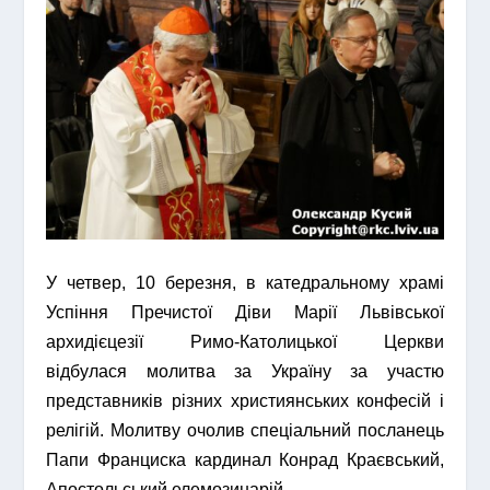
У четвер, 10 березня, в катедральному храмі
Успіння Пречистої Діви Марії Львівської
архидієцезії Римо-Католицької Церкви
відбулася молитва за Україну за участю
представників різних християнських конфесій і
релігій. Молитву очолив спеціальний посланець
Папи Франциска кардинал Конрад Краєвський,
Апостольський елемозинарій.