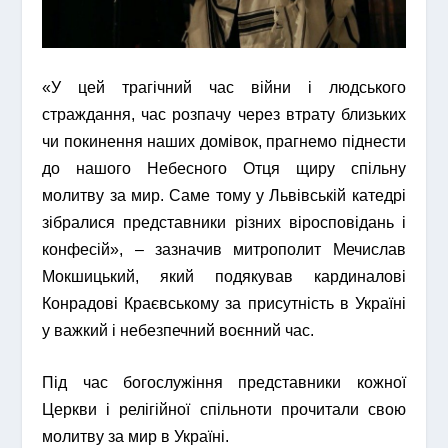
«У цей трагічний час війни і людського
страждання, час розпачу через втрату близьких
чи покинення наших домівок, прагнемо піднести
до нашого Небесного Отця щиру спільну
молитву за мир. Саме тому у Львівській катедрі
зібралися представники різних віросповідань і
конфесій», – зазначив митрополит Мечислав
Мокшицький, який подякував кардиналові
Конрадові Краєвському за присутність в Україні
у важкий і небезпечний воєнний час.
Під час богослужіння представники кожної
Церкви і релігійної спільноти прочитали свою
молитву за мир в Україні.