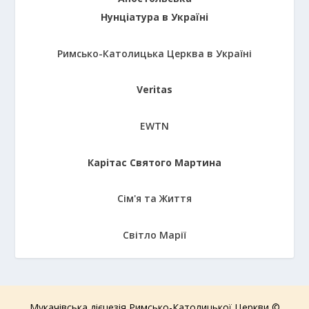
Нунціатура в Україні
Римсько-Католицька Церква в Україні
Veritas
EWTN
Карітас Святого Мартина
Сім'я та Життя
Світло Марії
Мукачівська дієцезія Римсько-Католицької Церкви ©