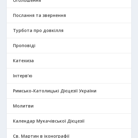
Оголошення
Послання та звернення
Турбота про довкілля
Проповіді
Катехиза
Інтерв’ю
Римсько-Католицькі Дієцезії України
Молитви
Календар Мукачівської Дієцезії
Св. Мартин в іконографії