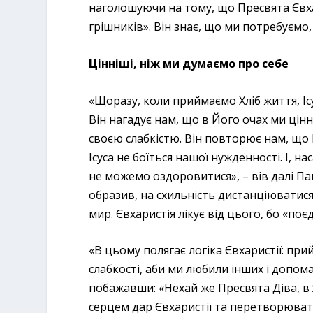
наголошуючи на тому, що Пресвята Євха
грішників». Він знає, що ми потребуємо, 
Цінніші, ніж ми думаємо про себе
«Щоразу, коли приймаємо Хліб життя, Іс
Він нагадує нам, що в Його очах ми цінн
своєю слабкістю. Він повторює нам, що
Ісуса не боїться нашої нужденності. І, нас
не можемо оздоровитися», – вів далі Па
образив, на схильність дистанціюватися
мир. Євхаристія лікує від цього, бо «поєд
«В цьому полягає логіка Євхаристії: пр
слабкості, аби ми любили інших і допома
побажавши: «Нехай же Пресвята Діва, в
серцем дар Євхаристії та перетворювати