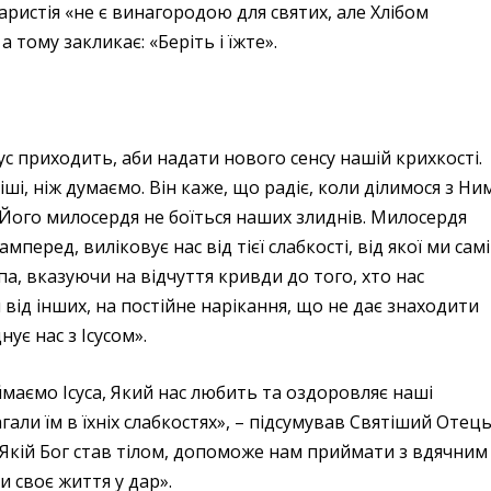
ристія «не є винагородою для святих, але Хлібом
а тому закликає: «Беріть і їжте».
ус приходить, аби надати нового сенсу нашій крихкості.
іші, ніж думаємо. Він каже, що радіє, коли ділимося з Ни
 Його милосердя не боїться наших злиднів. Милосердя
амперед, виліковує нас від тієї слабкості, від якої ми самі
па, вказуючи на відчуття кривди до того, хто нас
 від інших, на постійне нарікання, що не дає знаходити
нує нас з Ісусом».
иймаємо Ісуса, Який нас любить та оздоровляє наші
гали їм в їхніх слабкостях», – підсумував Святіший Отець
 Якій Бог став тілом, допоможе нам приймати з вдячним
 своє життя у дар».