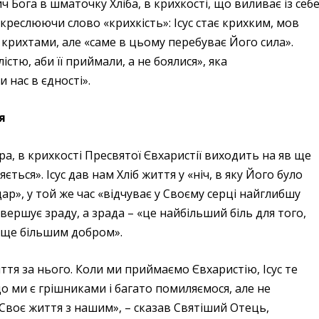
ч Бога в шматочку Хліба, в крихкості, що виливає із себ
дкреслюючи слово «крихкість»: Ісус стає крихким, мов
я крихтами, але «саме в цьому перебуває Його сила».
істю, аби її приймали, а не боялися», яка
 нас в єдності».
я
ра, в крихкості Пресвятої Євхаристії виходить на яв ще
ється». Ісус дав нам Хліб життя у «ніч, в яку Його було
ар», у той же час «відчуває у Своєму серці найглибшу
звершує зраду, а зрада – «це найбільший біль для того,
 «ще більшим добром».
иття за нього. Коли ми приймаємо Євхаристію, Ісус те
 що ми є грішниками і багато помиляємося, але не
Своє життя з нашим», – сказав Святіший Отець,