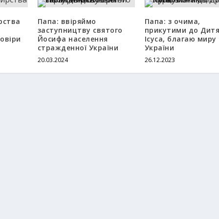
рства
Папа: ввіряймо
Папа: з очима,
заступництву святого
прикутими до Дит
довіри
Йосифа населення
Ісуса, благаю миру
стражденної України
України
20.03.2024
26.12.2023