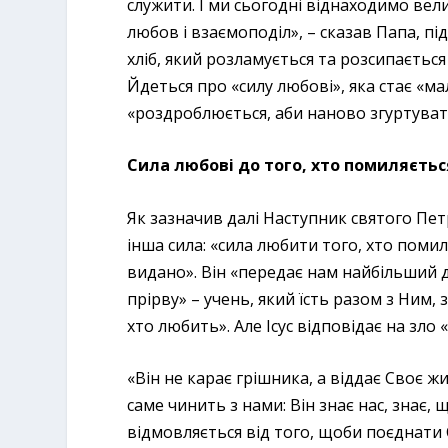
служити. І ми сьогодні віднаходимо вели
любов і взаємоподіл», – сказав Папа, пі
хліб, який розламується та розсипаєтьс
Йдеться про «силу любові», яка стає «мал
«роздроблюється, аби наново згуртувати
Сила любові до того, хто помиляєтьс
Як зазначив далі Наступник святого Пет
інша сила: «сила любити того, хто помиля
видано». Він «передає нам найбільший д
прірву» – учень, який їсть разом з Ним, 
хто любить». Але Ісус відповідає на зло
«Він не карає грішника, а віддає Своє ж
саме чинить з нами: Він знає нас, знає,
відмовляється від того, щоби поєднати 