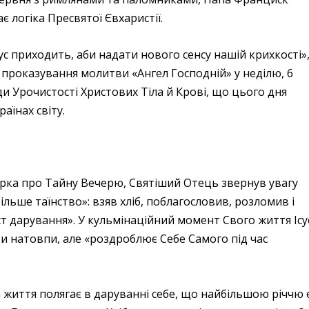
є логіка Пресвятої Євхаристії.
ус приходить, аби надати нового сенсу нашій крихкості»
 проказування молитви «Ангел Господній» у неділю, 6
ди Урочистості Христових Тіла й Крові, що цього дня
раїнах світу.
рка про Тайну Вечерю, Святіший Отець звернув увагу
більше таїнство»: взяв хліб, поблагословив, розломив і
ст дарування». У кульмінаційний момент Свого життя Ісу
ти натовпи, але «роздроблює Себе Самого під час
а життя полягає в даруванні себе, що найбільшою річчю 