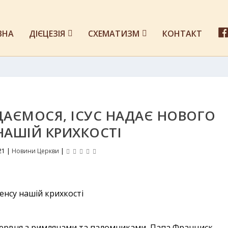
ВНА
ДІЄЦЕЗІЯ
СХЕМАТИЗМ
КОНТАКТ
АЄМОСЯ, ІСУС НАДАЄ НОВОГО
НАШІЙ КРИХКОСТІ
21
|
Новини Церкви
|
 червня з римлянами та паломниками, Папа Франциск