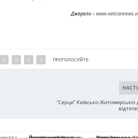
Джерело –
www.vaticannews.v
ПРОГОЛОСУЙТЕ:
НАСТ
“Серце” Київсько-Житомирської д
відтепе