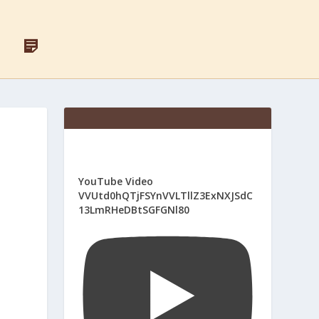
F
Д
A
Л
C
Я
E
С
B
В
O
Я
O
Щ
K
Е
Н
И
К
І
YouTube Video
В
VVUtd0hQTjFSYnVVLTllZ3ExNXJSdC
13LmRHeDBtSGFGNl80