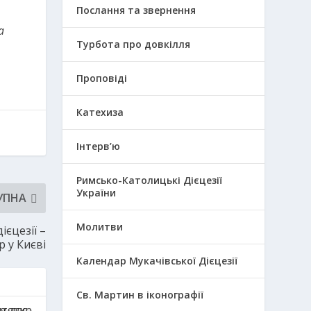
Послання та звернення
a
Турбота про довкілля
Проповіді
Катехиза
Інтерв’ю
Римсько-Католицькі Дієцезії
України
УПНА
Молитви
ієцезії –
р у Києві
Календар Мукачівської Дієцезії
Св. Мартин в іконографії