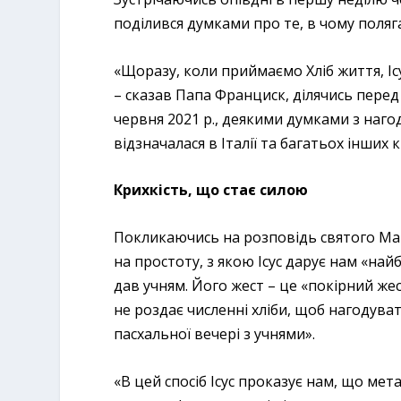
поділився думками про те, в чому поляга
«Щоразу, коли приймаємо Хліб життя, Іс
– сказав Папа Франциск, ділячись перед
червня 2021 р., деякими думками з наго
відзначалася в Італії та багатьох інших к
Крихкість, що стає силою
Покликаючись на розповідь святого Ма
на простоту, з якою Ісус дарує нам «най
дав учням. Його жест – це «покірний же
не роздає численні хліби, щоб нагодува
пасхальної вечері з учнями».
«В цей спосіб Ісус проказує нам, що мет