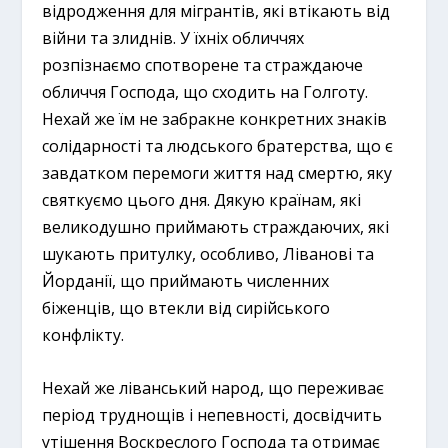
відродження для мігрантів, які втікають від
війни та злиднів. У їхніх обличчях
розпізнаємо спотворене та страждаюче
обличчя Господа, що сходить на Голготу.
Нехай же їм не забракне конкретних знаків
солідарності та людського братерства, що є
завдатком перемоги життя над смертю, яку
святкуємо цього дня. Дякую країнам, які
великодушно приймають страждаючих, які
шукають притулку, особливо, Ліванові та
Йорданії, що приймають численних
біженців, що втекли від сирійського
конфлікту.
Нехай же ліванський народ, що переживає
період труднощів і непевності, досвідчить
утішення Воскреслого Господа та отримає