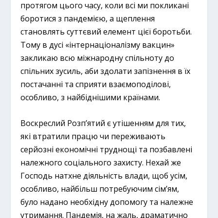
протягом цього часу, коли всі ми покликані
боротися з пандемією, а щеплення
становлять суттєвий елемент цієї боротьби.
Тому в дусі «інтернаціоналізму вакцин»
закликаю всю міжнародну спільноту до
спільних зусиль, аби здолати запізнення в їх
постачанні та сприяти взаємоподілові,
особливо, з найбіднішими країнами.
Воскреслий Розп’ятий є утішенням для тих,
які втратили працю чи переживають
серйозні економічні труднощі та позбавлені
належного соціального захисту. Нехай же
Господь натхне діяльність влади, щоб усім,
особливо, найбільш потребуючим сім’ям,
було надано необхідну допомогу та належне
утримання. Пандемія, на жаль, драматично