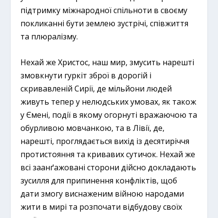
підтримку міжнародної спільноти в своєму
покликанні бути землею зустрічі, співжиття
та плюралізму.
Нехай же Христос, наш мир, змусить нарешті
змовкнути гуркіт зброї в дорогій і
скривавленій Сирії, де мільйони людей
живуть тепер у нелюдських умовах, як також
у Ємені, події в якому огорнуті вражаючою та
обурливою мовчанкою, та в Лівії, де,
нарешті, проглядається вихід із десятиріччя
протистояння та кривавих сутичок. Нехай же
всі заанґажовані сторони дійсно докладають
зусилля для припинення конфліктів, щоб
дати змогу виснаженим війною народами
жити в мирі та розпочати відбудову своїх