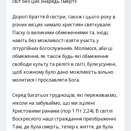
світ без цих знарядь смерті!
Дорогі браття й сестри, також і цього року в
різних місцях чимало християн святкували
Пасху із великими обмеженнями та, іноді,
навіть без можливості взяти участь у
літургійних богослужіннях. Молімося, аби ці
обмеження, як також будь-які обмеження
свободи культу та релігії в світі, були усунені,
щоб кожному було дано можливість вільно
молитися і прославляти Бога.
Серед багатьох труднощів, які переживаємо,
ніколи на забуваймо, що ми зцілені
Христовими ранами (пор 1 Пт 2,24). В світлі
Воскреслого наші страждання преображенні.
Там, де була смерть, тепер є життя, де була