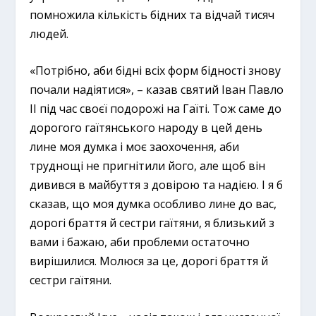
помножила кількість бідних та відчай тисяч
людей.
«Потрібно, аби бідні всіх форм бідності знову
почали надіятися», – казав святий Іван Павло
ІІ під час своєї подорожі на Гаїті. Тож саме до
дорогого гаїтянського народу в цей день
лине моя думка і моє заохочення, аби
труднощі не пригнітили його, але щоб він
дивився в майбуття з довірою та надією. І я б
сказав, що моя думка особливо лине до вас,
дорогі браття й сестри гаїтяни, я близький з
вами і бажаю, аби проблеми остаточно
вирішилися. Молюся за це, дорогі браття й
сестри гаїтяни.