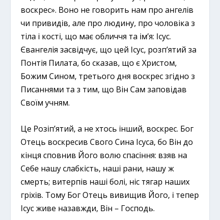
воскрес». Воно не говорить нам про ангелів
чи привидів, але про людину, про чоловіка з
тіла і кості, що має обличчя та ім’я: Ісус.
Євангелія засвідчує, що цей Ісус, розп’ятий за
Понтія Пилата, бо сказав, що є Христом,
Божим Сином, третього дня воскрес згідно з
Писаннями та з тим, що Він Сам заповідав
Своїм учням.
Це Розіп’ятий, а не хтось інший, воскрес. Бог
Отець воскресив Свого Сина Ісуса, бо Він до
кінця сповнив Його волю спасіння: взяв на
Себе нашу слабкість, наші рани, нашу ж
смерть; витерпів наші болі, ніс тягар наших
гріхів. Тому Бог Отець вивищив Його, і тепер
Ісус живе назавжди, Він – Господь.