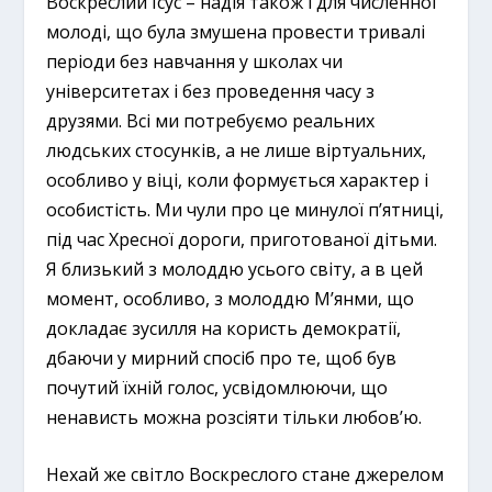
Воскреслий Ісус – надія також і для численної
молоді, що була змушена провести тривалі
періоди без навчання у школах чи
університетах і без проведення часу з
друзями. Всі ми потребуємо реальних
людських стосунків, а не лише віртуальних,
особливо у віці, коли формується характер і
особистість. Ми чули про це минулої п’ятниці,
під час Хресної дороги, приготованої дітьми.
Я близький з молоддю усього світу, а в цей
момент, особливо, з молоддю М’янми, що
докладає зусилля на користь демократії,
дбаючи у мирний спосіб про те, щоб був
почутий їхній голос, усвідомлюючи, що
ненависть можна розсіяти тільки любов’ю.
Нехай же світло Воскреслого стане джерелом