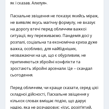
як і сказав. Алилуя».
Пасхальне звіщення не показує якийсь міраж,
не виявляє якусь магічну формулу, не вказує
на дорогу втечі перед обличчям важкої
ситуації, яку переживаємо. Пандемія досі у
розпалі, соціальна та економічна криза дуже
важка, особливо, для найбідніших,
незважаючи на це, що є обурливим, не
припиняються збройні конфлікти та
зростають збройні арсенали. Це – скандал
сьогодення.
Перед обличчям, чи краще сказати, серед цієї
складної дійсності, Пасхальне звіщення у
кількох словах вміщає подію, що дарує
надію, яка не розчаровує: «Ісус, розіп’ятий,