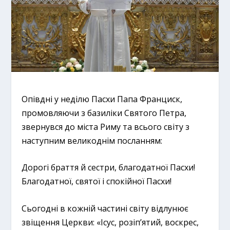
Опівдні у неділю Пасхи Папа Франциск,
промовляючи з базиліки Святого Петра,
звернувся до міста Риму та всього світу з
наступним великоднім посланням:
Дорогі браття й сестри, благодатної Пасхи!
Благодатної, святої і спокійної Пасхи!
Сьогодні в кожній частині світу відлунює
звіщення Церкви: «Ісус, розіп’ятий, воскрес,