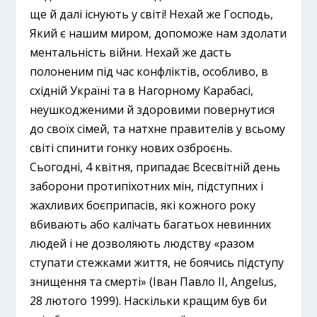
ще й далі існують у світі! Нехай же Господь,
Який є нашим миром, допоможе нам здолати
ментальність війни. Нехай же дасть
полоненим під час конфліктів, особливо, в
східній Україні та в Нагорному Карабасі,
неушкодженими й здоровими повернутися
до своїх сімей, та натхне правителів у всьому
світі спинити гонку нових озброєнь.
Сьогодні, 4 квітня, припадає Всесвітній день
заборони протипіхотних мін, підступних і
жахливих боєприпасів, які кожного року
вбивають або калічать багатьох невинних
людей і не дозволяють людству «разом
ступати стежками життя, не боячись підступу
знищення та смерті» (Іван Павло ІІ, Angelus,
28 лютого 1999). Наскільки кращим був би