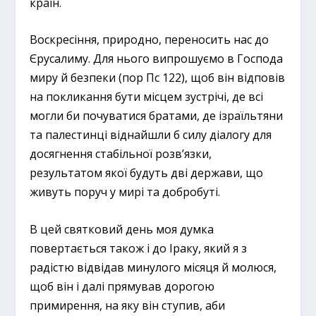
країн.
Воскресіння, природно, переносить нас до
Єрусалиму. Для нього випрошуємо в Господа
миру й безпеки (пор Пс 122), щоб він відповів
на покликання бути місцем зустрічі, де всі
могли би почуватися братами, де ізраїльтяни
та палестинці віднайшли б силу діалогу для
досягнення стабільної розв’язки,
результатом якої будуть дві держави, що
живуть поруч у мирі та добробуті.
В цей святковий день моя думка
повертається також і до Іраку, який я з
радістю відвідав минулого місяця й молюся,
щоб він і далі прямував дорогою
примирення, на яку він ступив, аби