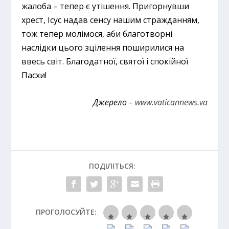
жалоба – тепер є утішення. Пригорнувши
хрест, Ісус надав сенсу нашим стражданням,
тож тепер молімося, аби благотворні
наслідки цього зцілення поширилися на
ввесь світ. Благодатної, святої і спокійної
Пасхи!
Джерело –
www.vaticannews.va
ПОДІЛІТЬСЯ:
ПРОГОЛОСУЙТЕ: