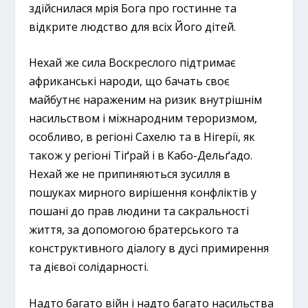
здійснилася мрія Бога про гостинне та
відкрите людство для всіх Його дітей.
Нехай же сила Воскреслого підтримає
африканські народи, що бачать своє
майбутнє нараженим на ризик внутрішнім
насильством і міжнародним тероризмом,
особливо, в регіоні Сахелю та в Нігерії, як
також у регіоні Тіґрай і в Кабо-Дельґадо.
Нехай же не припиняються зусилля в
пошуках мирного вирішення конфліктів у
пошані до прав людини та сакральності
життя, за допомогою братерського та
конструктивного діалогу в дусі примирення
та дієвої солідарності.
Надто багато війн і надто багато насильства