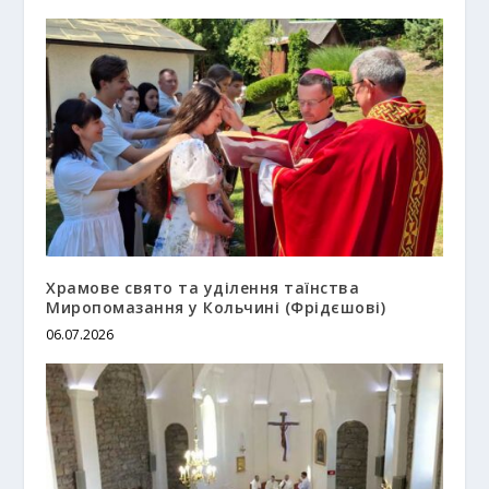
Храмове свято та уділення таїнства
Миропомазання у Кольчині (Фрідєшові)
06.07.2026