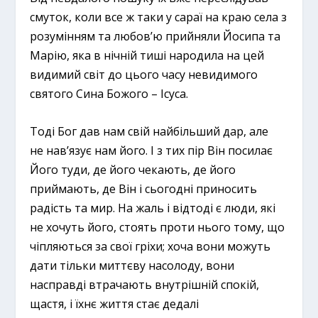
смуток, коли все ж таки у сараї на краю села з
розумінням та любов’ю прийняли Йосипа та
Марію, яка в нічній тиші народила на цей
видимий світ до цього часу невидимого
святого Сина Божого – Ісуса.
Тоді Бог дав нам свій найбільший дар, але
не нав’язує нам його. І з тих пір Він посилає
Його туди, де його чекають, де його
приймають, де Він і сьогодні приносить
радість та мир. На жаль і відтоді є люди, які
не хочуть його, стоять проти нього тому, що
чіпляються за свої гріхи; хоча вони можуть
дати тільки миттєву насолоду, вони
насправді втрачають внутрішній спокій,
щастя, і їхнє життя стає дедалі