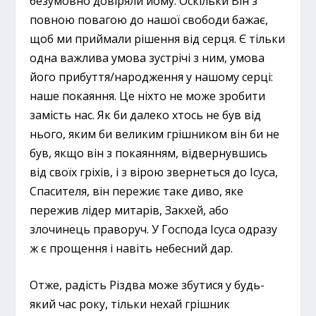
безумовно довіряли йому. Оскільки Він з
повною повагою до нашої свободи бажає,
щоб ми приймали рішення від серця. Є тільки
одна важлива умова зустрічі з ним, умова
його прибуття/народження у нашому серці:
наше покаяння. Це ніхто не може зробити
замість нас. Як би далеко хтось не був від
нього, яким би великим грішником він би не
був, якщо він з покаянням, відвернувшись
від своїх гріхів, і з вірою звернеться до Ісуса,
Спасителя, він пережиє таке диво, яке
пережив лідер митарів, Закхей, або
злочинець праворуч. У Господа Ісуса одразу
ж є прощення і навіть небесний дар.
Отже, радість Різдва може збутися у будь-
який час року, тільки нехай грішник