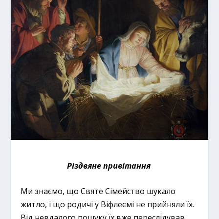
Різдвяне привітання
Ми знаємо, що Святе Сімейство шукало
житло, і що родичі у Віфлеємі не прийняли їх.
Від невдалого пошуку їх вже переслідував