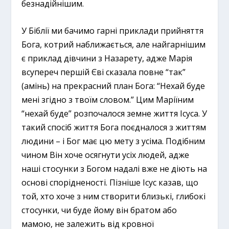
безнадійнішим.
У Біблії ми бачимо гарні приклади прийняття
Бога, котрий наближається, але найгарнішим
є приклад дівчини з Назарету, адже Марія
всупереч першій Єві сказала повне “так”
(амінь) на прекрасний план Бога: “Нехай буде
мені згідно з твоїм словом.” Цим Маріїним
“нехай буде” розпочалося земне життя Ісуса. У
такий спосіб життя Бога поєдналося з життям
людини – і Бог має цю мету з усіма. Подібним
чином Він хоче осягнути усіх людей, адже
наші стосунки з Богом надалі вже не діють на
основі спорідненості. Пізніше Ісус казав, що
той, хто хоче з ним створити близькі, глибокі
стосунки, чи буде йому він братом або
мамою, не залежить від кровної