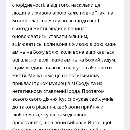
спорідненості, а від того, наскільки ця
людина з живою вірою каже повне “так” на
Божий план, на Божу волю щодо неї. І
сьогодні життя людини починає
оновлюватись, ставати вільним,
зцілюватись, коли вона з живою вірою каже
амінь на Божу волю, коли вона відрікається
від власної волі і каже амінь на Божий задум.
І цим людина, власне, голосує за або проти
життя. Ми бачимо це на позитивному
прикладі трьох мудреців зі Сходу та на
негативному ставленні Ірода. Протягом
всього свого діяння Ісус спонукає своїх учнів
до такого рішення, щоб вони прийняли
любов Бога, яку він сам ідеально
представляє, щоб вони вибрали Його і щоб