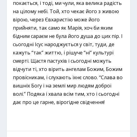
покається, і тоді, ми чули, яка велика радість
на цілому небі. Той, хто чекає його з живою
вірою, через Євхаристію може його
прийняти, так само як Марія, хоч би яким
бідним сараєм не була його душа до цих пір. І
сьогодні Ісус народжується у світ, туди, де
кажуть “так” життю, і рішуче “ні” культурі
смерті. Щастя пастухів і сьогодні можуть
відчути ті, хто вірить ангелам Божим, Божим
провісникам, і слухають їхнє слово. “Слава во
вишніх Богу і на землі мир людям доброї
волі.” Подяка і хвала всім тим, хто і сьогодні
дає про це гарне, вірогідне свідчення!