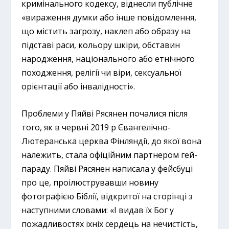
кримінального кодексу, віднесли публічне
«вираження думки або інше повідомлення,
що містить загрозу, наклеп або образу на
підставі раси, кольору шкіри, обставин
народження, національного або етнічного
походження, релігії чи віри, сексуальної
орієнтації або інвалідності».
Проблеми у Пяйві Рясянен почалися після
того, як в червні 2019 р Євангелічно-
Лютеранська церква Фінляндії, до якої вона
належить, стала офіційним партнером гей-
параду. Пяйві Рясянен написала у фейсбуці
про це, проілюструвавши новину
фотографією Біблії, відкритої на сторінці з
наступними словами: «І видав їх Бог у
пожадливостях їхніх сердець на нечистість,