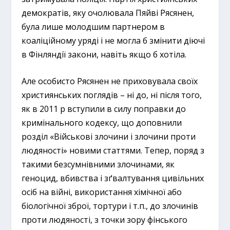
демократів, яку очолювала Пяйві Рясянен,
була лише молодшим партнером в
коаліційному уряді і не могла б змінити діючі
в Фінляндії закони, навіть якщо б хотіла.
Але особисто Рясянен не приховувала своїх
християнських поглядів – ні до, ні після того,
як в 2011 р вступили в силу поправки до
кримінального кодексу, що доповнили
розділ «Військові злочини і злочини проти
людяності» новими статтями. Тепер, поряд з
такими безсумнівними злочинами, як
геноцид, вбивства і зґвалтування цивільних
осіб на війні, використання хімічної або
біологічної зброї, тортури і т.п., до злочинів
проти людяності, з точки зору фінського