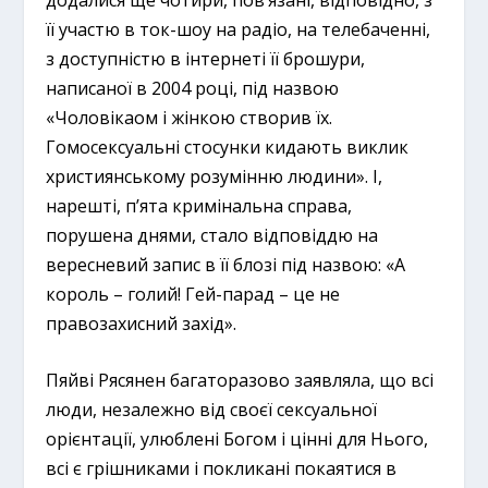
її участю в ток-шоу на радіо, на телебаченні,
з доступністю в інтернеті її брошури,
написаної в 2004 році, під назвою
«Чоловікаом і жінкою створив їх.
Гомосексуальні стосунки кидають виклик
християнському розумінню людини». І,
нарешті, п’ята кримінальна справа,
порушена днями, стало відповіддю на
вересневий запис в її блозі під назвою: «А
король – голий! Гей-парад – це не
правозахисний захід».
Пяйві Рясянен багаторазово заявляла, що всі
люди, незалежно від своєї сексуальної
орієнтації, улюблені Богом і цінні для Нього,
всі є грішниками і покликані покаятися в