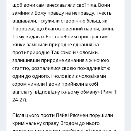
щоб вони самі знеславляли свої тіла. Вони
замінили Божу правду на неправду, і честь
віддавали, і служили створінню більш, як
Творцеві, що благословенний навіки, амінь.
Тому видав їх Бог ганебним пристрастям:
жінки замінили природне єднання на
протиприродне Так само й чоловіки,
залишивши природне єднання з жіночою
статтю, розпалилися своєю пожадливістю
один до одного, і чоловіки з чоловіками
сором чинили І вони прийняли в собі
відплату, відповідну їхньому обману» (Рим. 1:
24-27).
Після цього проти Пяйві Рясянен порушили
кримінальну справу. Згодом до нього
додалися ще чотири, пов’язані, відповідно, з