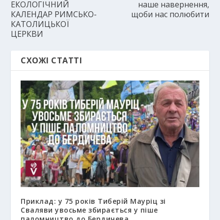
ЕКОЛОГІЧНИЙ
наше навернення,
КАЛЕНДАР РИМСЬКО-
щоби нас полюбити
КАТОЛИЦЬКОЇ
ЦЕРКВИ
СХОЖІ СТАТТІ
Приклад: у 75 років Тиберій Мауріц зі
Сваляви увосьме збирається у піше
паломництво до Бердичева