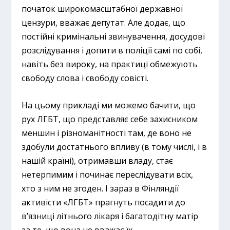
початок широкомасштабної державної
цензури, вважає депутат. Але додає, що
постійні кримінальні звинувачення, досудові
розслідування і допити в поліції самі по собі,
навіть без вироку, на практиці обмежують
свободу слова і свободу совісті.
На цьому прикладі ми можемо бачити, що
рух ЛГБТ, що представляє себе захисником
меншин і різноманітності там, де воно не
здобули достатнього впливу (в тому числі, і в
нашій країні), отримавши владу, стає
нетерпимим і починає переслідувати всіх,
хто з ним не згоден. І зараз в Фінляндії
активісти «ЛГБТ» прагнуть посадити до
в’язниці літнього лікаря і багатодітну матір
за те, що вона не вважає їх