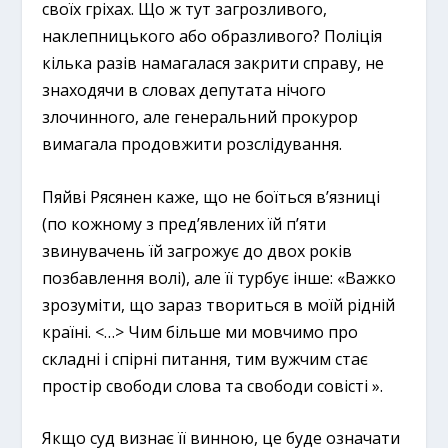
своїх гріхах. Що ж тут загрозливого,
наклепницького або образливого? Поліція
кілька разів намагалася закрити справу, не
знаходячи в словах депутата нічого
злочинного, але генеральний прокурор
вимагала продовжити розслідування.
Пяйві Рясянен каже, що не боїться в’язниці
(по кожному з пред’явлених їй п’яти
звинувачень їй загрожує до двох років
позбавлення волі), але її турбує інше: «Важко
зрозуміти, що зараз твориться в моїй рідній
країні. <…> Чим більше ми мовчимо про
складні і спірні питання, тим вужчим стає
простір свободи слова та свободи совісті ».
Якщо суд визнає її винною, це буде означати