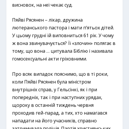
висновок, на неї чекає суд.
Пяйві Рясянен – ​​лікар, дружина
лютеранського пастора і мати п’ятьох дітей.
У цьому грудні їй виповниться 61 рік. У чому
ж вона звинувачується? Її «злочин» полягає в
тому, що вона … цитувала Біблію і називала
гомосексуальні акти гріховними.
Про всяк випадок пояснимо, що в ті роки,
коли Пяйві Рясянен була міністром
внутрішніх справ, у Гельсінкі, як і при
попередніх, так і при наступних урядах,
щороку в останній тиждень червня
проходив гей-парад, а тих, хто намагався
нападати на його учасників, справно
затримувала поліція. Партія християнських