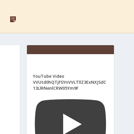
F
Д
A
Л
C
Я
E
С
B
В
O
Я
O
Щ
K
Е
Н
И
К
І
YouTube Video
В
VVUtd0hQTjFSYnVVLTllZ3ExNXJSdC
13LlRNenlCRW05Ym9F