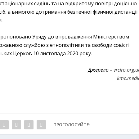
стаціонарних сидінь та на відкритому повітрі доцільно
іб, а вимогою дотримання безпечної фізичної дистанції
.
запропоновано Уряду до впровадження Міністерством
ержавною службою з етнополітики та свободи совісті
ських Церков 10 листопада 2020 року.
Джерело –
vrciro.org.u
kmc.medi
ПРОГОЛОСУЙТЕ: