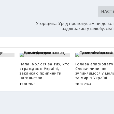
НАСТ
Угорщина: Уряд пропонує зміни до кон
задля захисту шлюбу, сім’ї
Папа: молюся за тих, хто
Голова єпископату
страждає в Україні,
Словаччини: не
закликаю припинити
зупиняймося у мол
насильство
за мир в Україні
12.01.2026
20.02.2024