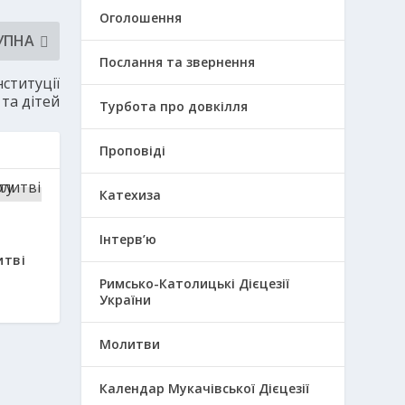
Оголошення
УПНА
Послання та звернення
ституції
 та дітей
Турбота про довкілля
Проповіді
Катехиза
Інтерв’ю
итві
Римсько-Католицькі Дієцезії
України
Молитви
Календар Мукачівської Дієцезії