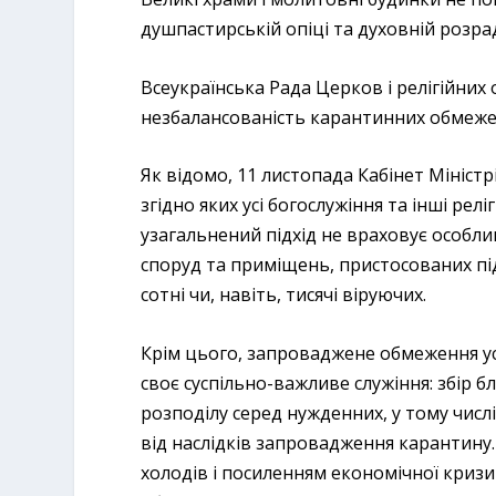
душпастирській опіці та духовній розрад
Всеукраїнська Рада Церков і релігійних 
незбалансованість карантинних обмеже
Як відомо, 11 листопада Кабінет Міністрі
згідно яких усі богослужіння та інші релі
узагальнений підхід не враховує особл
споруд та приміщень, пристосованих пі
сотні чи, навіть, тисячі віруючих.
Крім цього, запроваджене обмеження у
своє суспільно-важливе служіння: збір б
розподілу серед нужденних, у тому числі
від наслідків запровадження карантину
холодів і посиленням економічної криз