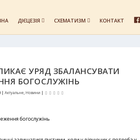
ВНА
ДІЄЦЕЗІЯ
СХЕМАТИЗМ
КОНТАКТ
КЛИКАЄ УРЯД ЗБАЛАНСУВАТИ
ННЯ БОГОСЛУЖІНЬ
0
|
Актуальне
,
Новини
|
винні залишатися пустими, коли у віруючих є потреба у