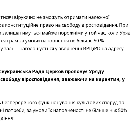
і тисяч віруючих не зможуть отримати належної
оє конституційне право на свободу віросповідання. При
и залишатимуться майже порожніми у той час, коли Уря
театрам за умови наповнення не більше 50 %
 залі” – наголошується у зверненні ВРЦіРО на адресу
сеукраїнська Рада Церков пропонує Уряду
свободу віросповідання, зважаючи на карантин, у
ь безперервного функціонування культових споруд та
 потреби, за умови їх наповненості не більше ніж 50%
діння;