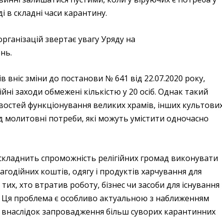
і в складні часи карантину.
організацій звертає увагу Уряду на
нь.
в вніс зміни до постанови № 641 від 22.07.2020 року,
гійні заходи обмежені кількістю у 20 осіб. Однак такий
ивостей функціонування великих храмів, інших культови
д молитовні потреби, які можуть умістити одночасно
складнить спроможність релігійних громад виконувати
лагодійних коштів, одягу і продуктів харчування для
 тих, хто втратив роботу, бізнес чи засоби для існування
. Ця проблема є особливо актуальною з наближенням
и внаслідок запровадження більш суворих карантинних