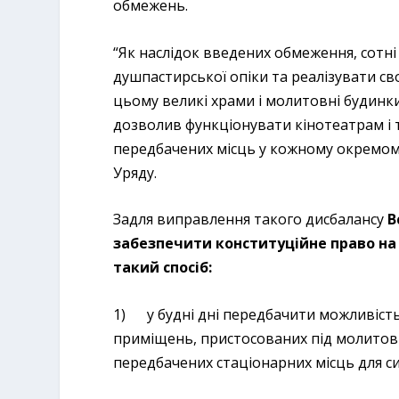
обмежень.
“Як наслідок введених обмеження, сотн
душпастирської опіки та реалізувати св
цьому великі храми і молитовні будинк
дозволив функціонувати кінотеатрам і 
передбачених місць у кожному окремому
Уряду.
Задля виправлення такого дисбалансу
В
забезпечити конституційне право на 
такий спосіб:
1) у будні дні передбачити можливіст
приміщень, пристосованих під молитовні
передбачених стаціонарних місць для си