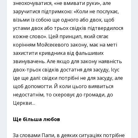
знеохочуватися, «не вмивати руки», але
заручитися підтримкою: «Коли не послухає,
візьми із собою ще одного або двох, щоб
устами двох або трьох свідків підтвердилося
кожне слово». Цей принцип, який сягає
корінням Мойсеєевого закону, має на меті
захистити кривдника від фальшивих
звинувачень. Але якщо для закону наявність
двох-трьох свідків достатня для засуду, Ісус
іде ще далі: свідки потрібні не для засуду, але
щоб допомогти. Й коли цього виявиться
недостатнім, то скеровує до громади, до
Церкви…
Ще більша любов
За словами Папи, в деяких ситуаціях потрібне