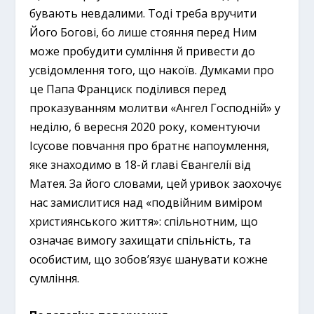
бувають невдалими. Тоді треба вручити
Його Богові, бо лише стояння перед Ним
може пробудити сумління й привести до
усвідомлення того, що накоїв. Думками про
це Папа Франциск поділився перед
проказуванням молитви «Ангел Господній» у
неділю, 6 вересня 2020 року, коментуючи
Ісусове повчання про братнє напоумлення,
яке знаходимо в 18-й главі Євангелії від
Матея. За його словами, цей уривок заохочує
нас замислитися над «подвійним виміром
християнського життя»: спільнотним, що
означає вимогу захищати спільність, та
особистим, що зобов’язує шанувати кожне
сумління.