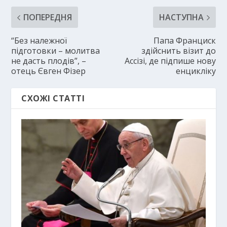
ПОПЕРЕДНЯ
НАСТУПНА
“Без належної
Папа Франциск
підготовки – молитва
здійснить візит до
не дасть плодів”, –
Ассізі, де підпише нову
отець Євген Фізер
енцикліку
СХОЖІ СТАТТІ