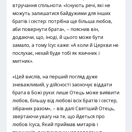
втручання спільноти. «Існують речі, які не
можуть залишатися байдужими для інших
братів і сестер: потрібна ще більша любов,
аби повернути брата», – пояснив він,
додаючи, що, іноді, й цього може бути
замало, а тому Ісус каже: «А коли й Церкви не
послухає, нехай буде тобі як язичник і
митник».
«Цей вислів, на перший погляд дуже
зневажливий, у дійсності заохочує віддати
брата в Божі руки: лише Отець може виявити
любов, більшу від любові всіх братів і сестер,
зібраних разом», – вів далі Святіший Отець,
звертаючи увагу на те, що йдеться про
любов Ісуса, Який приймав митарів і