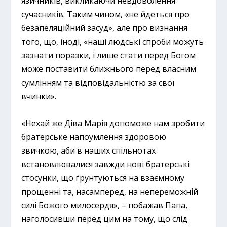
язичників, викликаючи невдоволення
сучасників. Таким чином, «не йдеться про
безапеляційний засуд», але про визнання
того, що, іноді, «наші людські спроби можуть
зазнати поразки, і лише стати перед Богом
може поставити ближнього перед власним
сумлінням та відповідальністю за свої
вчинки».
«Нехай же Діва Марія допоможе нам зробити
братерське напоумлення здоровою
звичкою, аби в наших спільнотах
встановлювалися завжди нові братерські
стосунки, що ґрунтуються на взаємному
прощенні та, насамперед, на непереможній
силі Божого милосердя», – побажав Папа,
наголосивши перед цим на тому, що слід