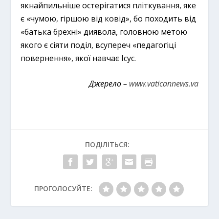
якнайпильніше остерігатися пліткування, яке
є «чумою, гіршою від ковід», бо походить від
«батька брехні» диявола, головною метою
якого є сіяти поділ, всупереч «педагогіці
повернення», якої навчає Ісус.
Джерело –
www.vaticannews.va
ПОДІЛІТЬСЯ:
ПРОГОЛОСУЙТЕ: