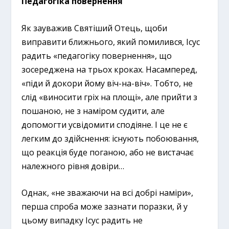
Педагогіка повернення
Як зауважив Святіший Отець, щоби
виправити ближнього, який помилився, Ісус
радить «педагогіку повернення», що
зосереджена на трьох кроках. Насамперед,
«піди й докори йому віч-на-віч». Тобто, не
слід «виносити гріх на площі», але прийти з
пошаною, не з наміром судити, але
допомогти усвідомити сподіяне. І це не є
легким до здійснення: існують побоювання,
що реакція буде поганою, або не вистачає
належного рівня довіри…
Однак, «не зважаючи на всі добрі наміри»,
перша спроба може зазнати поразки, й у
цьому випадку Ісус радить не