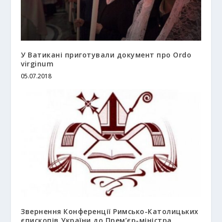
У Ватикані приготували документ про Ordo
virginum
05.07.2018
Звернення Конференції Римсько-Католицьких
єпископів України до Прем’єр-міністра