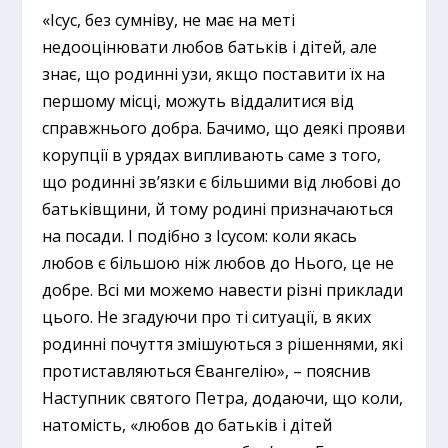
«Ісус, без сумніву, не має на меті
недооцінювати любов батьків і дітей, але
знає, що родинні узи, якщо поставити їх на
першому місці, можуть віддалитися від
справжнього добра. Бачимо, що деякі прояви
корупції в урядах випливають саме з того,
що родинні зв’язки є більшими від любові до
батьківщини, й тому родині призначаються
на посади. І подібно з Ісусом: коли якась
любов є більшою ніж любов до Нього, це не
добре. Всі ми можемо навести різні приклади
цього. Не згадуючи про ті ситуації, в яких
родинні почуття змішуються з рішеннями, які
протиставляються Євангелію», – пояснив
Наступник святого Петра, додаючи, що коли,
натомість, «любов до батьків і дітей