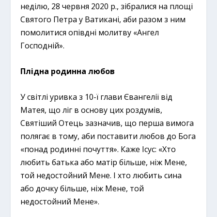
неділю, 28 червня 2020 р., зібралися на площі
Святого Петра у Ватикані, аби разом з ним
помолитися опівдні молитву «Ангел
Господній».
Плідна родинна любов
У світлі уривка з 10-ї глави Євангелії від
Матея, що ліг в основу цих роздумів,
Святіший Отець зазначив, що перша вимога
полягає в тому, аби поставити любов до Бога
«понад родинні почуття». Каже Ісус: «Хто
любить батька або матір більше, ніж Мене,
той недостойний Мене. І хто любить сина
або дочку більше, ніж Мене, той
недостойний Мене».