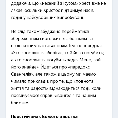
додаючи, що «несений з Ісусом» хрест вже не
лякає, оскільки Христос підтримує нас в
годину найсуворіших випробувань.
Не слід також збуджено перейматися
збереженням свого життя з боязким та
егоїстичним наставленням. Ісус попереджає:
«Хто своє життя зберігає, той його погубить;
а хто своє життя погубить задля Мене, той
його знайде». Йдеться про «парадокс
Євангелія», але також в цьому ми маємо
чимало прикладів про те, що «повнота
життя та радості» віднаходиться тоді, коли
посвячуємося справі Євангелія та нашим
ближнім.
Простий знак Божого царства