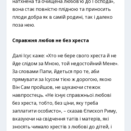
натхнена та очищена любов’ю до Господа»,
вона стає повністю плідною та приносить
плоди добра як в самій родині, так і далеко
поза нею.
Справжня любов не без хреста
Далі Ісус каже: «Хто не бере свого хреста й не
йде слідом за Мною, той недостойний Мене».
За словами Папи, йдеться про те, аби
прямувати за Ісусом тією ж дорогою, якою
Він Сам пройшов, не шукаючи стежок
навпростець. «Не існує справжньої любові
без хреста, тобто, без ціни, яку треба
заплатити особисто», – сказав Єпископ Риму,
вказуючи на свідчення татів і матерів, які
зносять чимало хрестів з любові до дітей, і