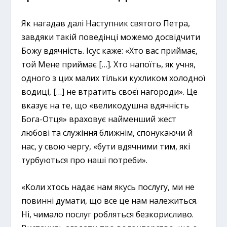
Як нагадав далі Наступник святого Петра,
завдяки такій поведінці можемо досвідчити
Божу вдячність. Ісус каже: «Хто вас приймає,
той Мене приймає […]. Хто напоїть, як учня,
одного з цих малих тільки кухликом холодної
водиці, […] не втратить своєї нагороди». Це
вказує на те, що «великодушна вдячність
Бога-Отця» враховує найменший жест
любові та служіння ближнім, спонукаючи й
нас, у свою чергу, «бути вдячними тим, які
турбуються про наші потреби».
«Коли хтось надає нам якусь послугу, ми не
повинні думати, що все це нам належиться.
Ні, чимало послуг робляться безкорисливо.