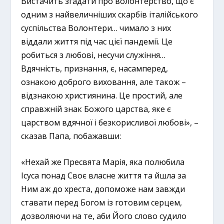
Вистачить згадати про волонтерство, що є
одним з найвеличніших скарбів італійського
суспільства Волонтери… чимало з них
віддали життя під час цієї пандемії. Це
робиться з любові, несучи служіння…
Вдячність, признання, є, насамперед,
ознакою доброго виховання, але також –
відзнакою християнина. Це простий, але
справжній знак Божого царства, яке є
царством вдячної і безкорисливої любові», –
сказав Папа, побажавши:
«Нехай же Пресвята Марія, яка полюбила
Ісуса понад Своє власне життя та йшла за
Ним аж до хреста, допоможе нам завжди
ставати перед Богом із готовим серцем,
дозволяючи на те, аби Його слово судило