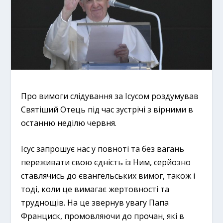
Про вимоги слідування за Ісусом роздумував
Святіший Отець під час зустрічі з вірними в
останню неділю червня.
Ісус запрошує нас у повноті та без вагань
переживати свою єдність із Ним, серйозно
ставлячись до євангельських вимог, також і
тоді, коли це вимагає жертовності та
труднощів. На це звернув увагу Папа
Франциск, промовляючи до прочан, які в