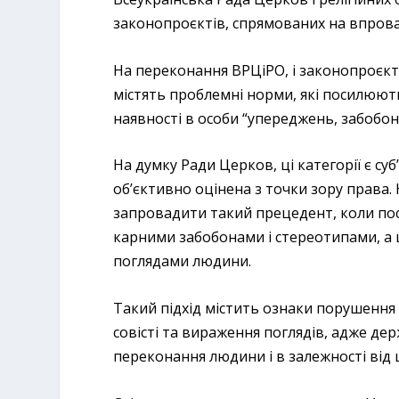
законопроєктів, спрямованих на впрова
На переконання ВРЦіРО, і законопроєкт 
містять проблемні норми, які посилюють
наявності в особи “упереджень, забобон
На думку Ради Церков, ці категорії є су
об’єктивно оцінена з точки зору права
запровадити такий прецедент, коли пос
карними забобонами і стереотипами, а
поглядами людини.
Такий підхід містить ознаки порушення
совісті та вираження поглядів, адже д
переконання людини і в залежності від