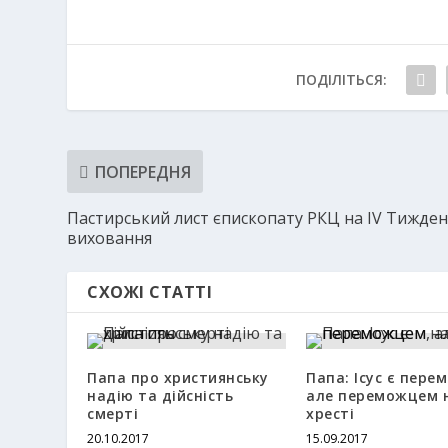
ПОДІЛІТЬСЯ:
ПОПЕРЕДНЯ
Пастирський лист єпископату РКЦ на IV Тижде
виховання
СХОЖІ СТАТТІ
Папа про християнську
Папа: Ісус є пере
надію та дійсність
але переможцем 
смерті
хресті
20.10.2017
15.09.2017