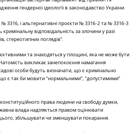
дження гендерної ідеології в законодавство України.
№ 3316, і альтернативні проєкти № 3316-2 та № 3316-3
 кримінальну відповідальність за злочини у разі
ів, стереотипних поглядів”.
б’єктивними та знаходяться у площині, яка не може бути
. Натомість викликає занепокоєння намагання
адові особи будуть визначати, що є кримінально
 що є так би мовити “нормальними”, “допустимими”
 конституційного права людини на свободу думки,
ержавна влада наділяється правом оцінювати
 цього, збільшувати чи зменшувати покарання.