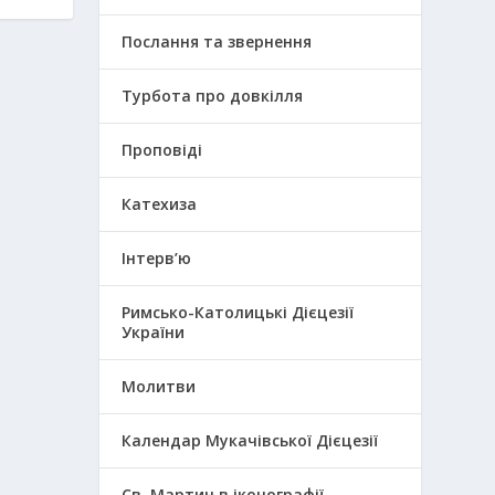
Послання та звернення
Турбота про довкілля
Проповіді
Катехиза
Інтерв’ю
Римсько-Католицькі Дієцезії
України
Молитви
Календар Мукачівської Дієцезії
Св. Мартин в іконографії