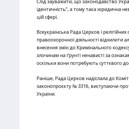
Слід зауважити, що законодавство Укра
ідентичність”, а тому така юридична н
цій сфері.
Всеукраїнська Рада Церков і релігійних
правоохоронної діяльності відхилити а
внесення змін до Кримінального кодексу
злочинам на ґрунті ненависті за ознакам
оскільки вони потребують суттєвого д
Раніше, Рада Церков надіслала до Коміт
законопроєкту № 3316, виступаючи прот
України.