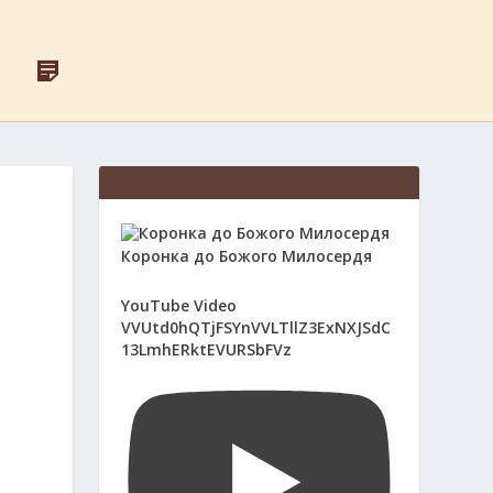
F
Д
A
Л
C
Я
E
С
B
В
O
Я
O
Щ
K
Е
Н
И
К
Коронка до Божого Милосердя
І
В
YouTube Video
VVUtd0hQTjFSYnVVLTllZ3ExNXJSdC
13LmhERktEVURSbFVz