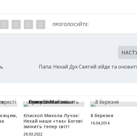
ПРОГОЛОСУЙТЕ:
НАСТ
нь
Папа: Нехай Дух Святий зійде та оновит
можцем,
Єпископ Микола Лучок:
8 березня
на
Нехай наше «так» Богові
16.04.2014
змінить тепер світ!
26.03.2022