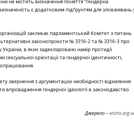
їни не містить визначення поняття “гендерна
евизначеність є додатковим підґрунтям для зловживань 
 організацій закликає парламентський Комітет з питань
льтернативні законопроєкти № 3316-2 та № 3316-3 про
 України, в яких задекларовано намір протидії
и сексуальної орієнтації та гендерної ідентичності,
оопрацювання.
ету звернення з аргументацію необхідності відхилення
и впровадження гендерної ідеології в законодавство
Джерело –
vrciro.org.u