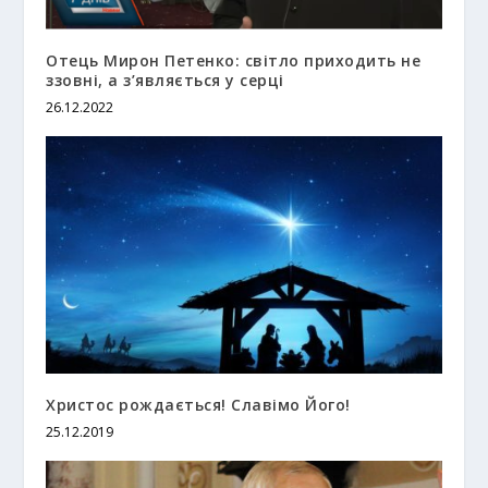
Отець Мирон Петенко: світло приходить не
ззовні, а з’являється у серці
26.12.2022
Христос рождається! Славімо Його!
25.12.2019