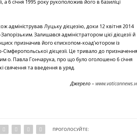
ї, а 6 січня 1995 року рукоположив його в базиліці
кож адміністрував Луцьку дієцезію, доки 12 квітня 2014
апорізьким. Залишався адміністратором цієї дієцезії й
ранциск призначив його єпископом-коад’ютором із
Сімферопольської дієцезії. Це тривало до призначенн
м о. Павла Гончарука, про що було оголошено 6 січня
кі свячення та введення в уряд.
Джерело –
www.vaticannews.v
ПРОГОЛОСУЙТЕ: