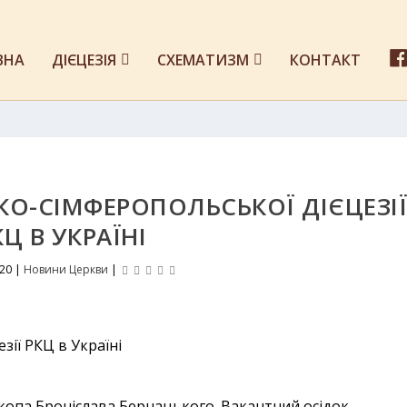
ВНА
ДІЄЦЕЗІЯ
СХЕМАТИЗМ
КОНТАКТ
КО-СІМФЕРОПОЛЬСЬКОЇ ДІЄЦЕЗІ
КЦ В УКРАЇНІ
020
|
Новини Церкви
|
копа Броніслава Бернацького. Вакантний осідок