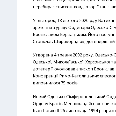
перебирає єпископ-коад’ютор Станісл
У вівторок, 18 лютого 2020 р., у Ватик
зречення з уряду Ординарія Одесько-Сім
Броніславом Бернацьким. Його наступн
Станіслав Широкорадюк, дотеперішній К
Утворена 4 травня 2002 року, Одесько-
Одеської, Миколаївської, Херсонської та
дотепер її очолював єпископ Броніслав
Конференції Римо-Католицьких єпископів
виповнилося 75 років.
Новий Одесько-Сімферопольський Ордин
Ордену Братів Менших, здійснює єписко
Іван Павло ІІ 26 листопада 1994 р. при