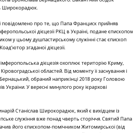
ав Широкорадюк.
ані повідомлено про те, що Папа Франциск прийняв
феропольської дієцезії РКЦ в Україні, подане єпископо
иком у цьому душпастирському служінні стає єпископ
оад’ютор згаданої дієцезії.
Сімферопольська дієцезія охоплює територію Криму,
 Кіровоградської областей. Від моменту її заснування і
 Бернацький, обраний наприкінці 2018 року Головою
 України. У вересні минулого року ієрархові
арій Станіслав Широкорадюк, який є вихідцем із
пське служіння вже понад чверть сторіччя. Святий Папа
значив його єпископом-помічником Житомирської (від