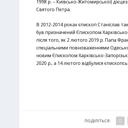
1998 р. – Київсько-Житомирської) дієцезі
Святого Петра.
В 2012-2014 роках єпископ Станіслав та
був призначений Єпископом Харківсько-З
після того, як 2 лютого 2019 р. Папа Ф
спеціальними повноваженнями Одесько-
новим Єпископом Харківсько-Запорізьки
2020 р., а 14 лютого відбулися єпископсь
ПОДІЛІТЬСЯ: