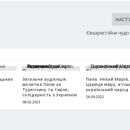
НАСТ
Євхаристійне чудо 
ицьких
Загальна аудієнція:
Папа: Нехай Марія,
молитва Папи за
Цариця миру, втіш
Туреччину та Сирію,
український народ
солідарність з Україною
26.09.2022
08.02.2023