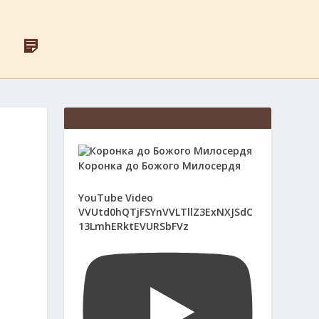
F
Д
A
Л
C
Я
E
С
B
В
O
Я
O
Щ
K
Е
Н
И
Ї
К
Коронка до Божого Милосердя
І
В
YouTube Video
VVUtd0hQTjFSYnVVLTllZ3ExNXJSdC
13LmhERktEVURSbFVz