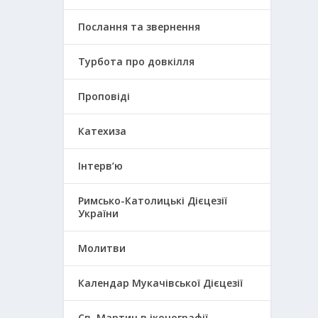
Послання та звернення
Турбота про довкілля
Проповіді
Катехиза
Інтерв’ю
Римсько-Католицькі Дієцезії
України
Молитви
Календар Мукачівської Дієцезії
Св. Мартин в іконографії