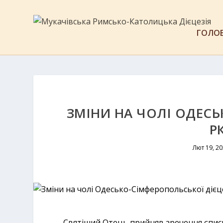
ГОЛО
ЗМІНИ НА ЧОЛІ ОДЕСЬ
Р
Лют 19, 2
Святіший Отець прийняв зречення єпис