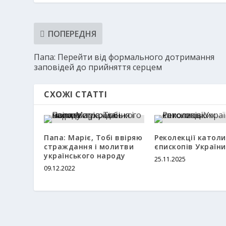
ПОПЕРЕДНЯ
Папа: Перейти від формального дотримання
заповідей до прийняття серцем
СХОЖІ СТАТТІ
Папа: Маріє, Тобі ввіряю
Реколекції катол
страждання і молитви
єпископів України
українського народу
25.11.2025
09.12.2022