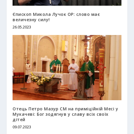
Єпископ Микола Лучок OP: слово має
величезну силу!
26.05.2023
Отець Петро Мазур СМ на приміційній Месі у
Мукачеві: Бог зодягнув у славу всіх своїх
дітей
09.07.2023