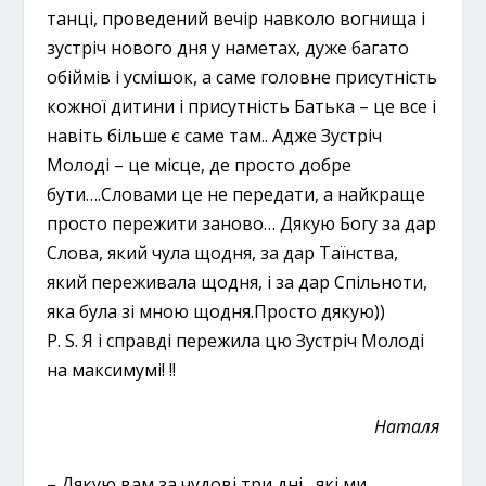
танці, проведений вечір навколо вогнища і
зустріч нового дня у наметах, дуже багато
обіймів і усмішок, а саме головне присутність
кожної дитини і присутність Батька – це все і
навіть більше є саме там.. Адже Зустріч
Молоді – це місце, де просто добре
бути….Словами це не передати, а найкраще
просто пережити заново… Дякую Богу за дар
Слова, який чула щодня, за дар Таїнства,
який переживала щодня, і за дар Спільноти,
яка була зі мною щодня.Просто дякую))
P. S. Я і справді пережила цю Зустріч Молоді
на максимумі! !!
Наталя
– Дякую вам за чудові три дні , які ми