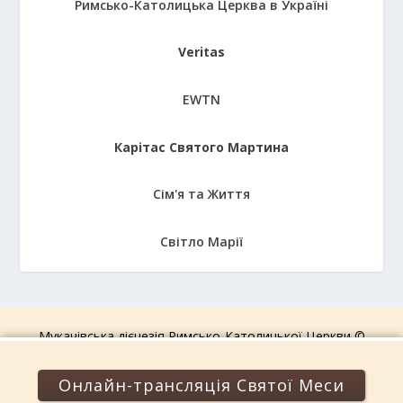
Римсько-Католицька Церква в Україні
Veritas
EWTN
Карітас Святого Мартина
Сім'я та Життя
Світло Марії
Мукачівська дієцезія Римсько-Католицької Церкви ©
2006-2026.
Усі права захищені!
Онлайн-трансляція Святої Меси