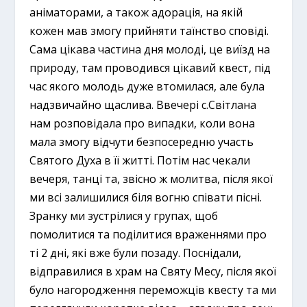
аніматорами, а також адорація, на якій
кожен мав змогу прийняти таїнство сповіді.
Сама цікава частина дня молоді, це виїзд на
природу, там проводився цікавий квест, під
час якого молодь дуже втомилася, але була
надзвичайно щаслива. Ввечері с.Світлана
нам розповідала про випадки, коли вона
мала змогу відчути безпосередню участь
Святого Духа в її житті. Потім нас чекали
вечеря, танці та, звісно ж молитва, після якої
ми всі залишилися біля вогню співати пісні.
Зранку ми зустрілися у групах, щоб
помолитися та поділитися враженнями про
ті 2 дні, які вже були позаду. Поснідали,
відправилися в храм на Святу Месу, після якої
було нагородження переможців квесту та ми