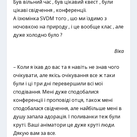
Був вільний час , був цікавий квест , були
цікаві свідчення , конференції.
А ізюмінка SVDM того , шо ми їздимо з
ночовкою на природу , і це вообще клас , але
дуже холодно було ?
Віка
– Коли я їхав до вас та я навіть не знав чого
очікувати, але якісь очікування все ж таки
були і ці три дні перевершили всі мої
сподівання. Мені дуже сподобалися
конференціі і проповіді отця, також мені
сподобалася свідчення, але найбільше мені в
душу запала адорація. І поливанки теж були
круті. Ваші аніматори це дуже круті люди.
Дякую вам за все.