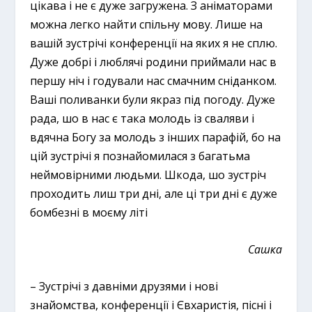
цікава і не є дуже загружена. З аніматорами
можна легко найти спільну мову. Лише на
вашій зустрічі конференції на яких я не сплю.
Дуже добрі і люблячі родини приймали нас в
першу ніч і годували нас смачним сніданком.
Ваші поливанки були якраз під погоду. Дуже
рада, шо в нас є така молодь із сваляви і
вдячна Богу за молодь з інших парафій, бо на
цій зустрічі я познайомилася з багатьма
неймовірними людьми. Шкода, шо зустріч
проходить лиш три дні, але ці три дні є дуже
бомбезні в моєму літі
Сашка
– Зустрічі з давніми друзями і нові
знайомства, конференції і Євхаристія, пісні і