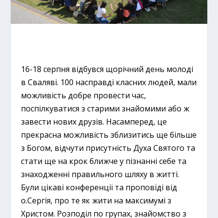
16-18 серпня відбувся щорічний день молоді
в Сваляві. 100 насправді класних людей, мали
можливість добре провести час,
поспілкуватися з старими знайомими або ж
завести нових друзів. Насамперед, це
прекрасна можливість зблизитись ще більше
з Богом, відчути присутність Духа Святого та
стати ще на крок ближче у пізнанні себе та
знаходженні правильного шляху в житті.
Були цікаві конференції та проповіді від
о.Сергія, про те як жити на максимумі з
Христом. Розподіл по групах, знайомство з