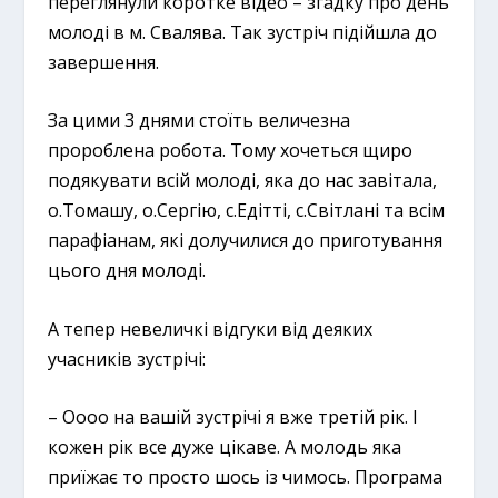
переглянули коротке відео – згадку про день
молоді в м. Свалява. Так зустріч підійшла до
завершення.
За цими 3 днями стоїть величезна
пророблена робота. Тому хочеться щиро
подякувати всій молоді, яка до нас завітала,
о.Томашу, о.Сергію, с.Едітті, с.Світлані та всім
парафіанам, які долучилися до приготування
цього дня молоді.
А тепер невеличкі відгуки від деяких
учасників зустрічі:
– Оооо на вашій зустрічі я вже третій рік. І
кожен рік все дуже цікаве. А молодь яка
приїжає то просто шось із чимось. Програма