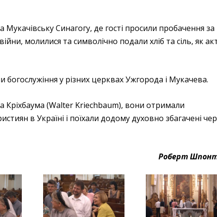
ла Мукачівську Синагогу, де гості просили пробачення за
 війни, молилися та символічно подали хліб та сіль, як ак
ли богослужіння у різних церквах Ужгорода і Мукачева.
ра Кріхбаума (Walter Kriechbaum), вони отримали
стиян в Україні і поїхали додому духовно збагачені че
Роберт Шпон