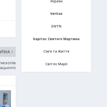
Україні
Veritas
EWTN
Карітас Святого Мартина
Сім'я та Життя
УПНА
пископів
Світло Марії
нацького