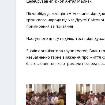
целебрував єпископ Антал Майнек.
Після обіду делегація з Німеччини відвіда
гріхи свого народу під час Другої Світової
примирення та покаяння.
Наступного дня, у неділю, гості відвідува
Зі слів організатора групи гостей, Вальте
незбагненно гарне враження про життя хри
благословення, яке отримали посеред нас.