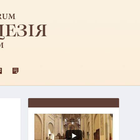
F
Д
A
Л
C
Я
E
С
B
В
O
Я
O
Щ
K
Е
Н
И
К
І
В