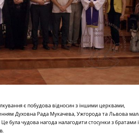
кування є побудова відносин з іншими церквами,
ченням Духовна Рада Мукачева, Ужгорода та Львова мал
 Це була чудова нагода налагодити стосунки з братами і
в.