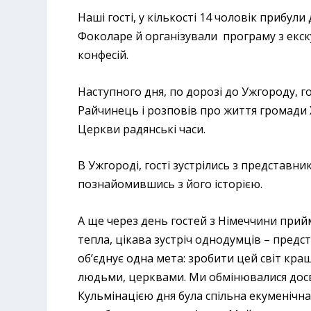
Наші гості, у кількості 14 чоловік прибули
Фоколаре й організували програму з екск
конфесій.
Наступного дня, по дорозі до Ужгороду, гос
Райчинець і розповів про життя громади Х
Церкви радянські часи.
В Ужгороді, гості зустрілись з представни
познайомившись з його історією.
А ще через день гостей з Німеччини прий
тепла, цікава зустріч однодумців – предст
об’єднує одна мета: зробити цей світ кра
людьми, церквами. Ми обмінювалися досв
Кульмінацією дня була спільна екуменічн