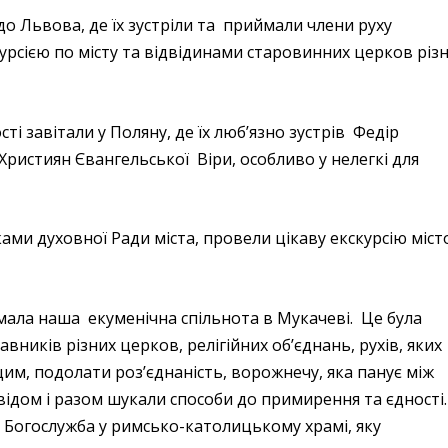
 до Львова, де їх зустріли та приймали члени руху
урсією по місту та відвідинами старовинних церков різ
ті завітали у Поляну, де їх люб’язно зустрів Федір
ристиян Євангельської Віри, особливо у нелегкі для
ками духовної Ради міста, провели цікаву екскурсію міст
мала наша екуменічна спільнота в Мукачеві. Це була
авників різних церков, релігійних об’єднань, рухів, яких
щим, подолати роз’єднаність, ворожнечу, яка панує між
ідом і разом шукали способи до примирення та єдності
а Богослужба у римсько-католицькому храмі, яку