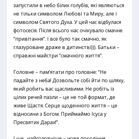
запустили в небо білих голубів, які являються
не тільки символом Любові та Миру, але і
символом Святого Духа. У цей час відбулася
фотосесія. Після всього нас очікувало смачне
“привітання”. І все було так смачно, як
глазуроване драже в дитинстві))). Батьки –
справжні майстри “смачного життя”.
Головне – пам’ятати про головне: “Не
падайте з неба! Дозвольте собі йти по шляху,
який робить вас щасливими. Не робіть із
цілих речей пазли – це не той формат, де
живе Щастя. Серце щоденного життя – це
відносини з Богом. Приймаймо Ісуса у
Пресвятих Дарах!”.
І ще…найголовніше – нове покоління