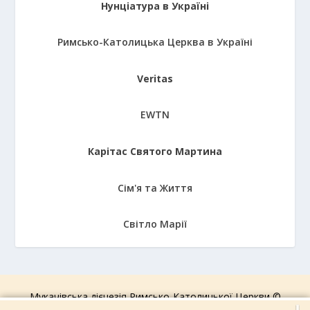
Нунціатура в Україні
Римсько-Католицька Церква в Україні
Veritas
EWTN
Карітас Святого Мартина
Сім'я та Життя
Світло Марії
Мукачівська дієцезія Римсько-Католицької Церкви ©