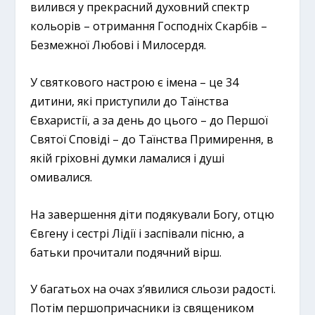
вилився у прекрасний духовний спектр
кольорів – отримання Господніх Скарбів –
Безмежної Любові і Милосердя.
У святкового настрою є імена – це 34
дитини, які приступили до Таїнства
Євхаристії, а за день до цього – до Першої
Святої Сповіді – до Таїнства Примирення, в
якій гріховні думки ламалися і душі
омивалися.
На завершення діти подякували Богу, отцю
Євгену і сестрі Лідії і заспівали пісню, а
батьки прочитали подячний вірш.
У багатьох на очах з’явилися сльози радості.
Потім першопричасники із священиком