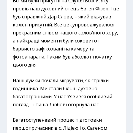
Всі ми були присутні на Службі Божій, яку
провів наш духовний отець Євген Фізер. І це
був справжній Дар Слова, – який відчував
кожен присутній. Все це супроводжувалося
прекрасним співом нашого солов’їного хору,
а найкращі моменти були соковито і
барвисто зафіксовані на камеру та
фотоапарати. Таким був абсолют початку
цього дня.
Наші думки почали мігрувати, як стрілки
годинника. Ми стали більш духовно
багатогранними. У нас з’явився особливий
погляд… і тиша Любові огорнула нас.
Багатоступеневий процес підготовки
першопричасників с. Лідією і о. Євгеном