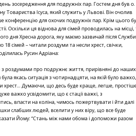
 день зосередження для подружніх пар. Гостем дня був о.
ну Товариства Ісуса, який служить у Львові. Він очолив
ше конференцію для охочих подружніх пар. Крім цього б
стії. Оскільки ця віднова для сімей проводилась на місці,
ого дня Хресна дорога, яку маємо зазвичай після Служби
о 18 сімей – читали роздуми та несли хрест, свічки,
ділилась Русин Адріана:
и з роздумами про подружнє життя, прирівняні до наших
була якась ситуація з чотирнадцяти, на якій було важко
ши хрест… Думаючи, що десь буде краще, легше, простіш
уже важко усвідомити, що є стації важкі, з
ись, впасти на коліна, чимось пожертвувати і йти далі
шки слабших людей, вселити у них віру, що все буде
 сказати Йому: “Стань між нами обома і допоможи разом