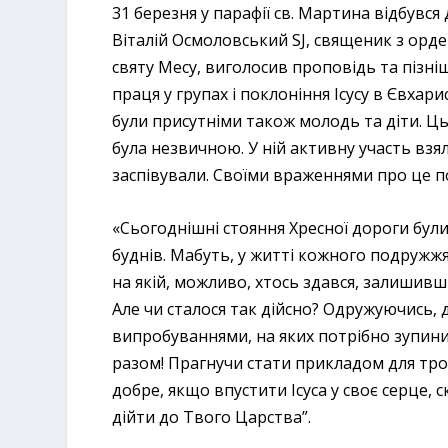
31 березня у парафії св. Мартина відбувся
Віталій Осмоловський SJ, священик з орде
святу Месу, виголосив проповідь та пізні
праця у групах і поклоніння Ісусу в Євхари
були присутніми також молодь та діти. Ць
була незвичною. У ній активну участь взял
заспівували. Своїми враженнями про це по
«Сьогоднішні стояння Хресної дороги бул
буднів. Мабуть, у житті кожного подружжя 
на якій, можливо, хтось здався, залишив
Але чи сталося так дійсно? Одружуючись, д
випробуваннями, на яких потрібно зупинит
разом! Прагнучи стати прикладом для тро
добре, якщо впустити Ісуса у своє серце,
дійти до Твого Царства”.