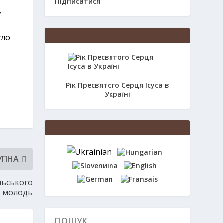
Підписатися
,
уло
Рік Пресвятого Серця Ісуса в
Україні
УПНА
ольського
о молодь