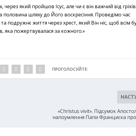
 через який пройшов Ісус, але чи є він важчий від гріхів
 половина шляху до Його воскресіння. Проведімо час
та подружнє життя через хрест, який Він ніс, щоб всім б
в, яка пожертвувалася за кожного.»
ПРОГОЛОСУЙТЕ:
НАСТ
«Christus vivit». Підсумок Апост
напоумлення Папи Франциска пр