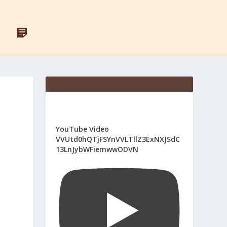
F
Д
A
Л
C
Я
E
С
B
В
O
Я
O
Щ
K
Е
Н
И
К
І
YouTube Video
В
VVUtd0hQTjFSYnVVLTllZ3ExNXJSdC
13LnJybWFiemwwODVN