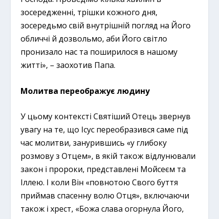
зосередженні, трішки кожного дня,
зосередьмо свій внутрішній погляд на Його
обличчі й дозвольмо, аби Його світло
пронизало нас та поширилося в нашому
житті», – заохотив Папа.
Молитва переображує людину
У цьому контексті Святіший Отець звернув
увагу на те, що Ісус переобразився саме під
час молитви, занурившись «у глибоку
розмову з Отцем», в якій також відлунювали
закон і пророки, представлені Мойсеєм та
Іллею. І коли Він «повнотою Свого буття
приймав спасенну волю Отця», включаючи
також і хрест, «Божа слава огорнула Його,