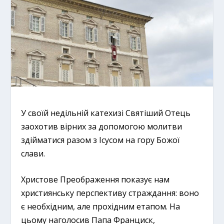
У своїй недільній катехизі Святіший Отець
заохотив вірних за допомогою молитви
здійматися разом з Ісусом на гору Божої
слави.
Христове Преображення показує нам
християнську перспективу страждання: воно
є необхідним, але прохідним етапом. На
цьому наголосив Папа Франциск,