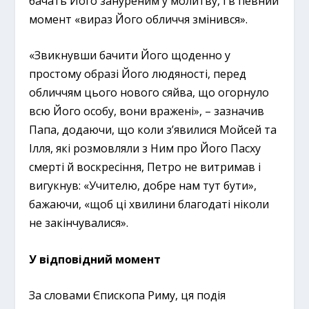
бачать Його зануреним у молитву, і в певний
момент «вираз Його обличчя змінився».
«Звикнувши бачити Його щоденно у
простому образі Його людяності, перед
обличчям цього нового сяйва, що огорнуло
всю Його особу, вони вражені», – зазначив
Папа, додаючи, що коли з’явилися Мойсей та
Ілля, які розмовляли з Ним про Його Пасху
смерті й воскресіння, Петро не витримав і
вигукнув: «Учителю, добре нам тут бути»,
бажаючи, «щоб ці хвилини благодаті ніколи
не закінчувалися».
У відповідний момент
За словами Єпископа Риму, ця подія