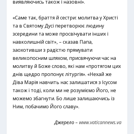
виявляючись також і назовні».
«Саме так, браття й сестри: молитва у Христі
та в Святому Дусі перетворює людину
зсередини та може просвічувати інших і
навколишній світ», – сказав Папа,
заохотивши з радістю прямувати
великопосним шляхом, присвячуючи час на
молитву й Боже слово, які нам «протягом цих
днів щедро пропонує літургія». «Нехай же
Діва Марія навчить нас залишатися з Ісусом
також і тоді, коли ми не розуміємо Його, не
можемо збагнути. Бо лише залишаючись із
Ним, побачимо Його славу».
Джерело –
www.vaticannews.va