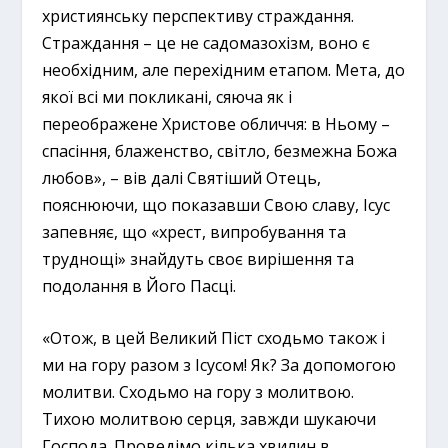
християнську перспективу страждання.
Страждання – це не садомазохізм, воно є
необхідним, але перехідним етапом. Мета, до
якої всі ми покликані, сяюча як і
переображене Христове обличчя: в Ньому –
спасіння, блаженство, світло, безмежна Божа
любов», – вів далі Святіший Отець,
пояснюючи, що показавши Свою славу, Ісус
запевняє, що «хрест, випробування та
труднощі» знайдуть своє вирішення та
подолання в Його Пасці.
«Отож, в цей Великий Піст сходьмо також і
ми на гору разом з Ісусом! Як? За допомогою
молитви. Сходьмо на гору з молитвою.
Тихою молитвою серця, завжди шукаючи
Господа. Проведімо кілька хвилин в