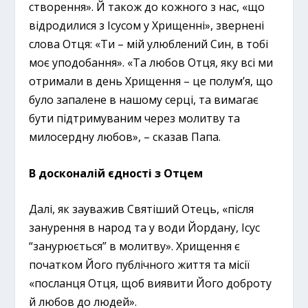
створення». Й також до кожного з нас, «що
відродилися з Ісусом у Хрищенні», звернені
слова Отця: «Ти – мій улюблений Син, в тобі
моє уподобання». «Та любов Отця, яку всі ми
отримали в день Хрищення – це полум’я, що
було запалене в нашому серці, та вимагає
бути підтримуваним через молитву та
милосердну любов», – сказав Папа.
В досконалій єдності з Отцем
Далі, як зауважив Святіший Отець, «після
занурення в народ та у води Йордану, Ісус
“занурюється” в молитву». Хрищення є
початком Його публічного життя та місії
«посланця Отця, щоб виявити Його доброту
й любов до людей».