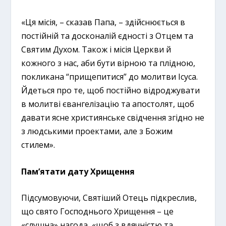
«Ця місія, – сказав Папа, – здійснюється в
постійній та досконалій єдності з Отцем та
Святим Духом. Також і місія Церкви й
кожного з нас, аби бути вірною та плідною,
покликана “прищепитися” до молитви Ісуса.
Йдеться про те, щоб постійно відроджувати
в молитві євангелізацію та апостолят, щоб
давати ясне християнське свідчення згідно не
з людськими проектами, але з Божим
стилем».
Пам’ятати дату Хрищення
Підсумовуючи, Святіший Отець підкреслив,
що свято Господнього Хрищення – це
«слушна» нагода, «щоб з вдячністю та