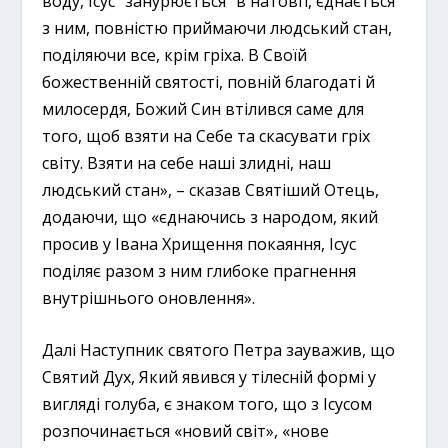
воду, Ісус “занурюється” в натовп, єднається
з ним, повністю приймаючи людський стан,
поділяючи все, крім гріха. В Своїй
божественній святості, повній благодаті й
милосердя, Божий Син втілився саме для
того, щоб взяти на Себе та скасувати гріх
світу. Взяти на себе наші злидні, наш
людський стан», – сказав Святіший Отець,
додаючи, що «єднаючись з народом, який
просив у Івана Хрищення покаяння, Ісус
поділяє разом з ним глибоке прагнення
внутрішнього оновлення».
Далі Наступник святого Петра зауважив, що
Святий Дух, Який явився у тілесній формі у
вигляді голуба, є знаком того, що з Ісусом
розпочинається «новий світ», «нове