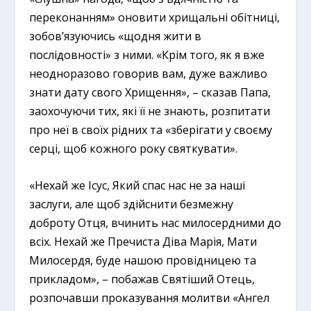
переконанням» оновити хрищальні обітниці,
зобов’язуючись «щодня жити в
послідовності» з ними. «Крім того, як я вже
неодноразово говорив вам, дуже важливо
знати дату свого Хрищення», – сказав Папа,
заохочуючи тих, які її не знають, розпитати
про неї в своїх рідних та «зберігати у своєму
серці, щоб кожного року святкувати».
«Нехай же Ісус, Який спас нас не за наші
заслуги, але щоб здійснити безмежну
доброту Отця, вчинить нас милосердними до
всіх. Нехай же Пречиста Діва Марія, Мати
Милосердя, буде нашою провідницею та
прикладом», – побажав Святіший Отець,
розпочавши проказування молитви «Ангел