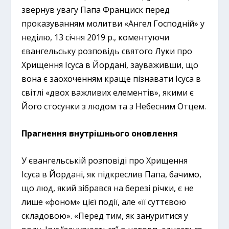
звернув увагу Папа Франциск перед
проказуванням молитви «Ангел Господній» у
неділю, 13 січня 2019 р., коментуючи
євангельську розповідь святого Луки про
Хрищення Ісуса в Йордані, зауваживши, що
вона є заохоченням краще пізнавати Ісуса в
світлі «двох важливих елементів», якими є
Його стосунки з людом та з Небесним Отцем.
Прагнення внутрішнього оновлення
У євангельській розповіді про Хрищення
Ісуса в Йордані, як підкреслив Папа, бачимо,
що люд, який зібрався на березі річки, є не
лише «фоном» цієї події, але «її суттєвою
складовою». «Перед тим, як зануритися у