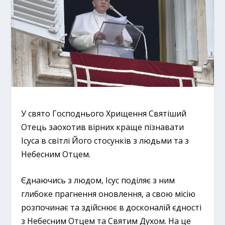
У свято Господнього Хрищення Святіший
Отець заохотив вірних краще пізнавати
Ісуса в світлі Його стосунків з людьми та з
Небесним Отцем.
Єднаючись з людом, Ісус поділяє з ним
глибоке прагнення оновлення, а свою місію
розпочинає та здійснює в досконалій єдності
з Небесним Отцем та Святим Духом. На це