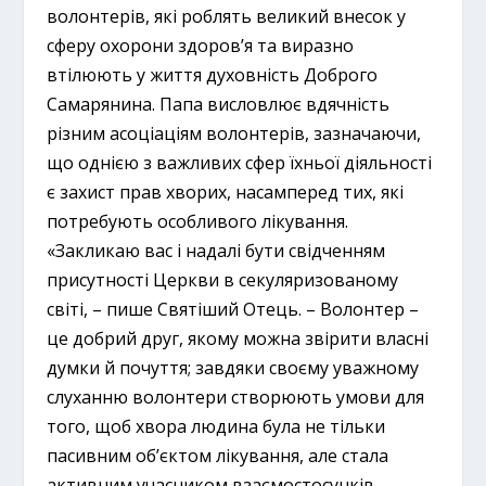
волонтерів, які роблять великий внесок у
сферу охорони здоров’я та виразно
втілюють у життя духовність Доброго
Самарянина. Папа висловлює вдячність
різним асоціаціям волонтерів, зазначаючи,
що однією з важливих сфер їхньої діяльності
є захист прав хворих, насамперед тих, які
потребують особливого лікування.
«Закликаю вас і надалі бути свідченням
присутності Церкви в секуляризованому
світі, – пише Святіший Отець. – Волонтер –
це добрий друг, якому можна звірити власні
думки й почуття; завдяки своєму уважному
слуханню волонтери створюють умови для
того, щоб хвора людина була не тільки
пасивним об’єктом лікування, але стала
активним учасником взаємостосунків,