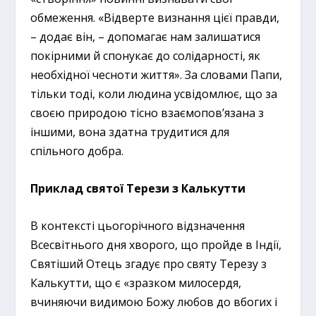
обмеження. «Відверте визнання цієї правди,
– додає він, – допомагає нам залишатися
покірними й спонукає до солідарності, як
необхідної чесноти життя». За словами Папи,
тільки тоді, коли людина усвідомлює, що за
своєю природою тісно взаємопов’язана з
іншими, вона здатна трудитися для
спільного добра.
Приклад святої Терези з Калькутти
В контексті цьогорічного відзначення
Всесвітнього дня хворого, що пройде в Індії,
Святіший Отець згадує про святу Терезу з
Калькутти, що є «зразком милосердя,
вчиняючи видимою Божу любов до вбогих і