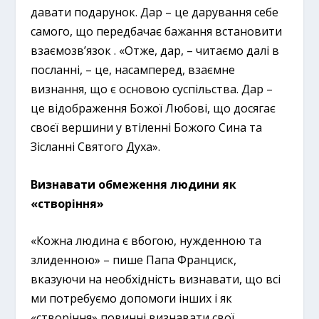
давати подарунок. Дар – це дарування себе
самого, що передбачає бажання встановити
взаємозв’язок . «Отже, дар, – читаємо далі в
посланні, – це, насамперед, взаємне
визнання, що є основою суспільства. Дар –
це відображення Божої Любові, що досягає
своєї вершини у втіленні Божого Сина та
Зісланні Святого Духа».
Визнавати обмеження людини як
«створіння»
«Кожна людина є вбогою, нужденною та
злиденною» – пише Папа Франциск,
вказуючи на необхідність визнавати, що всі
ми потребуємо допомоги інших і як
«створіння» повинні визнавати свої