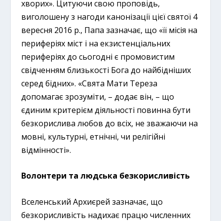
хворих». Цитуючи свою проповідь,
виголошену з нагоди канонізації цієї святої 4
вересня 2016 р., Папа зазначає, що «її місія на
периферіях міст і на екзистенціальних
периферіях до сьогодні є промовистим
свідченням близькості Бога до найбідніших
серед бідних». «Свята Мати Тереза
допомагає зрозуміти, – додає він, – що
єдиним критерієм діяльності повинна бути
безкорислива любов до всіх, не зважаючи на
мовні, культурні, етнічні, чи релігійні
відмінності».
Волонтери та людська безкорисливість
Вселенський Архиєрей зазначає, що
безкорисливість надихає працю численних