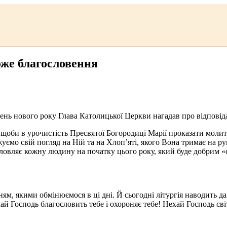
же благословення
нь нового року Глава Католицької Церкви нагадав про відповіда
, щоби в урочистість Пресвятої Богородиці Марії проказати молит
ємо свій погляд на Ній та на Хлоп’яті, якого Вона тримає на рук
ословляє кожну людину на початку цього року, який буде добрим 
ням, якими обмінюємося в ці дні. Й сьогодні літургія наводить 
й Господь благословить тебе і охороняє тебе! Нехай Господь сві