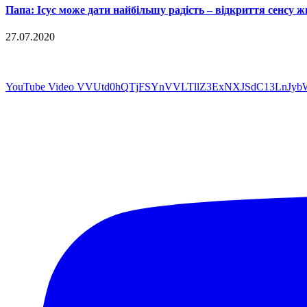
Папа: Ісус може дати найбільшу радість – відкриття сенсу 
27.07.2020
YouTube Video VVUtd0hQTjFSYnVVLTllZ3ExNXJSdC13LnJ