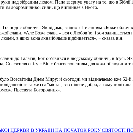
ки над зібраним людом. Папа звернув увагу на те, що в Біблії ім
ти їм доброзичливої сили, що випливає з Нього.
ся Господнє обличчя. Як відомо, згідно з Писанням «Боже обличч
жої слави. «Але Божа слава – вся є Любов’ю, і хоч залишається
людей, в яких вона якнайбільше відбивається», – сказав він.
анні до Галатів, Бог об’явився в людському обличчі, в Ісусі, Як
, Спасителя світу. «Він є благословенням для кожної людини та д
 було Всесвітнім Днем Миру; й сьогодні ми відзначаємо вже 52-й
повідальність за життя “міста”, за спільне добро, а тому політик
поможе Пресвята Богородиця».
Ї ЦЕРКВИ В УКРАЇНІ НА ПОЧАТОК РОКУ СВЯТОСТІ ПОД