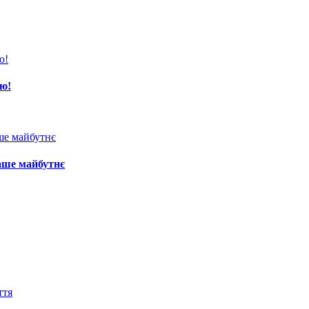
ою!
ваше майбутнє