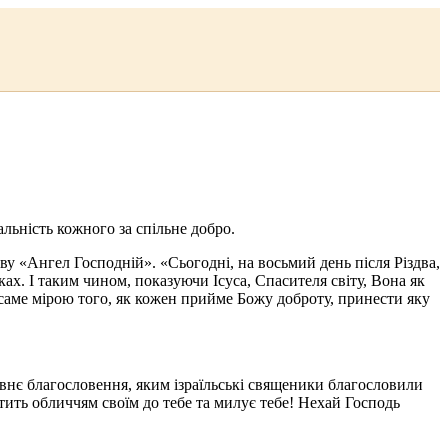
льність кожного за спільне добро.
ву «Ангел Господній». «Сьогодні, на восьмий день після Різдва,
ах. І таким чином, показуючи Ісуса, Спасителя світу, Вона як
«саме мірою того, як кожен прийме Божу доброту, принести яку
давнє благословення, яким ізраїльські священики благословили
тить обличчям своїм до тебе та милує тебе! Нехай Господь