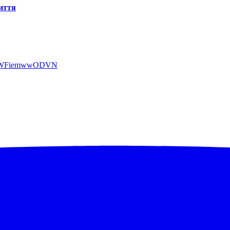
життя
ybWFiemwwODVN