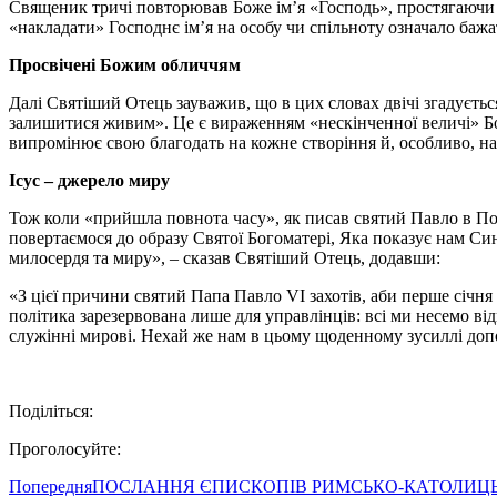
Священик тричі повторював Боже ім’я «Господь», простягаючи ру
«накладати» Господнє ім’я на особу чи спільноту означало бажа
Просвічені Божим обличчям
Далі Святіший Отець зауважив, що в цих словах двічі згадуєть
залишитися живим». Це є вираженням «нескінченної величі» Бо
випромінює свою благодать на кожне створіння й, особливо, на 
Ісус – джерело миру
Тож коли «прийшла повнота часу», як писав святий Павло в Посл
повертаємося до образу Святої Богоматері, Яка показує нам Сина
милосердя та миру», – сказав Святіший Отець, додавши:
«З цієї причини святий Папа Павло VI захотів, аби перше січня
політика зарезервована лише для управлінців: всі ми несемо від
служінні мирові. Нехай же нам в цьому щоденному зусиллі до
Поділіться:
Проголосуйте:
Попередня
ПОСЛАННЯ ЄПИСКОПІВ РИМСЬКО-КАТОЛИЦЬКО