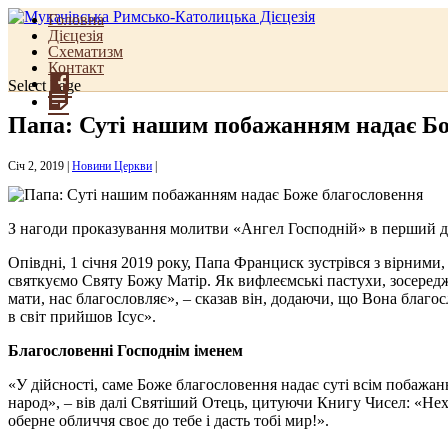
Головна
Дієцезія
Схематизм
Контакт
Facebook
Select Page
Для
священиків
Папа: Суті нашим побажанням надає Бо
Січ 2, 2019
|
Новини Церкви
|
З нагоди проказування молитви «Ангел Господній» в перший де
Опівдні, 1 січня 2019 року, Папа Франциск зустрівся з вірними
святкуємо Святу Божу Матір. Як вифлеємські пастухи, зосереджу
мати, нас благословляє», – сказав він, додаючи, що Вона благ
в світ прийшов Ісус».
Благословенні Господнім іменем
«У дійсності, саме Боже благословення надає суті всім побажан
народ», – вів далі Святіший Отець, цитуючи Книгу Чисел: «Неха
оберне обличчя своє до тебе і дасть тобі мир!».