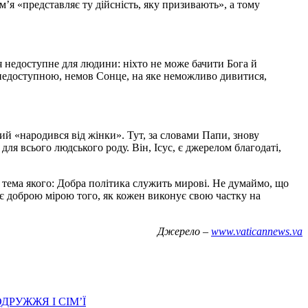
’я «представляє ту дійсність, яку призивають», а тому
я недоступне для людини: ніхто не може бачити Бога й
 недоступною, немов Сонце, на яке неможливо дивитися,
ий «народився від жінки». Тут, за словами Папи, знову
ля всього людського роду. Він, Ісус, є джерелом благодаті,
, тема якого: Добра політика служить мирові. Не думаймо, що
а є доброю мірою того, як кожен виконує свою частку на
Джерело –
www.vaticannews.va
РУЖЖЯ І СІМ’Ї