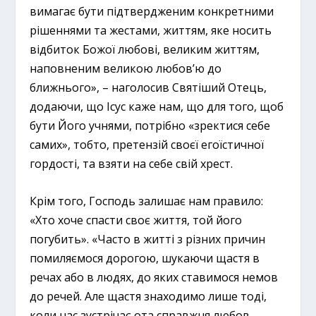
вимагає бути підтвердженим конкретними
рішеннями та жестами, життям, яке носить
відбиток Божої любові, великим життям,
наповненим великою любов’ю до
ближнього», – наголосив Святіший Отець,
додаючи, що Ісус каже нам, що для того, щоб
бути Його учнями, потрібно «зректися себе
самих», тобто, претензій своєї егоїстичної
гордості, та взяти на себе свій хрест.
Крім того, Господь залишає нам правило:
«Хто хоче спасти своє життя, той його
погубить». «Часто в житті з різних причин
помиляємося дорогою, шукаючи щастя в
речах або в людях, до яких ставимося немов
до речей. Але щастя знаходимо лише тоді,
коли нас зустрічає ота справжня любов,