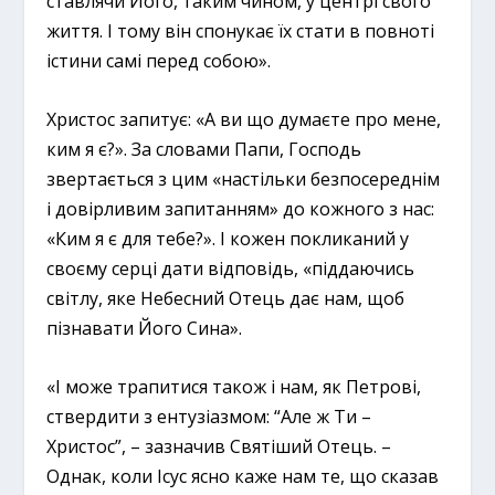
ставлячи Його, таким чином, у центрі свого
життя. І тому він спонукає їх стати в повноті
істини самі перед собою».
Христос запитує: «А ви що думаєте про мене,
ким я є?». За словами Папи, Господь
звертається з цим «настільки безпосереднім
і довірливим запитанням» до кожного з нас:
«Ким я є для тебе?». І кожен покликаний у
своєму серці дати відповідь, «піддаючись
світлу, яке Небесний Отець дає нам, щоб
пізнавати Його Сина».
«І може трапитися також і нам, як Петрові,
ствердити з ентузіазмом: “Але ж Ти –
Христос”, – зазначив Святіший Отець. –
Однак, коли Ісус ясно каже нам те, що сказав