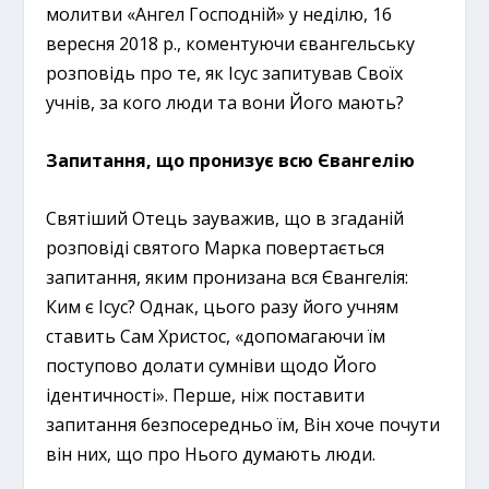
молитви «Ангел Господній» у неділю, 16
вересня 2018 р., коментуючи євангельську
розповідь про те, як Ісус запитував Своїх
учнів, за кого люди та вони Його мають?
Запитання, що пронизує всю Євангелію
Святіший Отець зауважив, що в згаданій
розповіді святого Марка повертається
запитання, яким пронизана вся Євангелія:
Ким є Ісус? Однак, цього разу його учням
ставить Сам Христос, «допомагаючи їм
поступово долати сумніви щодо Його
ідентичності». Перше, ніж поставити
запитання безпосередньо їм, Він хоче почути
він них, що про Нього думають люди.