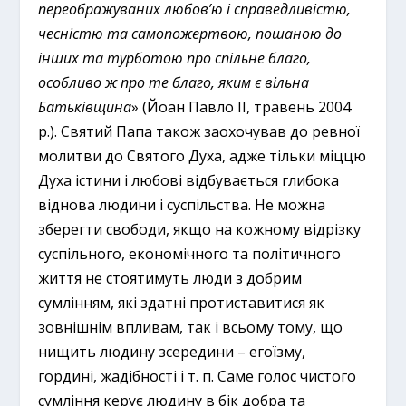
переображуваних любов’ю і справедливістю,
чесністю та самопожертвою, пошаною до
інших та турботою про спільне благо,
особливо ж про те благо, яким є вільна
Батьківщина
» (Йоан Павло ІІ, травень 2004
р.). Святий Папа також заохочував до ревної
молитви до Святого Духа, адже тільки міццю
Духа істини і любові відбувається глибока
віднова людини і суспільства. Не можна
зберегти свободи, якщо на кожному відрізку
суспільного, економічного та політичного
життя не стоятимуть люди з добрим
сумлінням, які здатні протиставитися як
зовнішнім впливам, так і всьому тому, що
нищить людину зсередини – егоїзму,
гордині, жадібності і т. п. Саме голос чистого
сумління керує людину в бік добра та