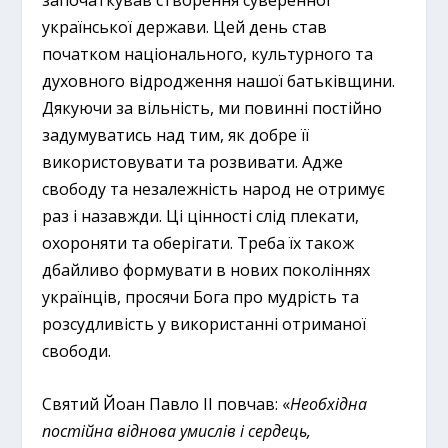
започаткував створення суверенної
української держави. Цей день став
початком національного, культурного та
духовного відродження нашої батьківщини.
Дякуючи за вільність, ми повинні постійно
задумуватись над тим, як добре її
використовувати та розвивати. Адже
свободу та незалежність народ не отримує
раз і назавжди. Ці цінності слід плекати,
охороняти та оберігати. Треба їх також
дбайливо формувати в нових поколіннях
українців, просячи Бога про мудрість та
розсудливість у використанні отриманої
свободи.
Святий Йоан Павло ІІ повчав: «
Необхідна
постійна віднова умислів і сердець,