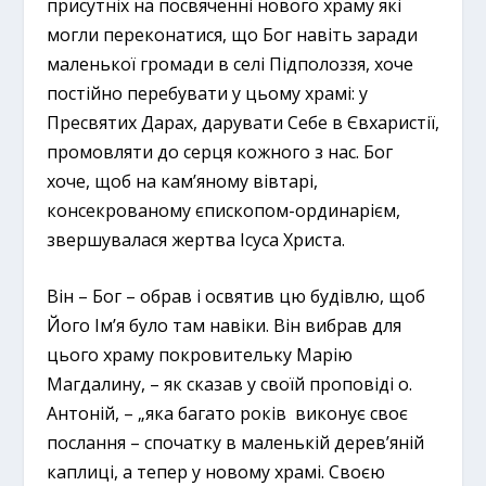
присутніх на посвяченні нового храму які
могли переконатися, що Бог навіть заради
маленької громади в селі Підполоззя, хоче
постійно перебувати у цьому храмі: у
Пресвятих Дарах, дарувати Себе в Євхаристії,
промовляти до серця кожного з нас. Бог
хоче, щоб на кам’яному вівтарі,
консекрованому єпископом-ординарієм,
звершувалася жертва Ісуса Христа.
Він – Бог – обрав і освятив цю будівлю, щоб
Його Ім’я було там навіки. Він вибрав для
цього храму покровительку Марію
Магдалину, – як сказав у своїй проповіді о.
Антоній, – „яка багато років виконує своє
послання – спочатку в маленькій дерев’яній
каплиці, а тепер у новому храмі. Своєю