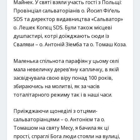
Майнек. У святі взяли участь гості з Польщі:
Провінціал сальваторіанів о. Йосип Фіґель
SDS та директор видавництва «Сальватор»
о. Лешек Копєц SDS. Були також місцеві
душпастирі, котрі доїжджають сюди із
Сваляви – о. Антоній Зіемба та о. Томаш Коза.
Маленька спільнота парафіян у цьому селі
мала невеличку дерев’яну капличку, в якій
засвідчувала свою віру понад 100 років,
збираючись на молитві, як за часів
тоталітарного режиму так і в наші часи.
Приїжджаючи щонеділі з отцями-
сальваторіанцями – о. Антонієм та о.
Томашом на святу Месу, я бачила як ці
прості, спраглі Бога люди стояли на вулиці,