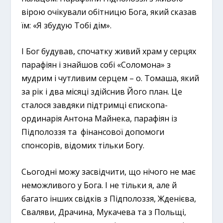
вірою очікували обітницю Бога, який сказав
їм: «Я збудую Тобі дім».
І Бог будував, спочатку живий храм у серцях
парафіян і знайшов собі «Соломона» з
мудрим і чутливим серцем – о. Томаша, який
за рік і два місяці здійснив Його план. Це
сталося завдяки підтримці єпископа-
ординарія Антона Майнека, парафіян із
Підполоззя та фінансової допомоги
спонсорів, відомих тільки Богу.
Сьогодні можу засвідчити, що нічого не має
неможливого у Бога. І не тільки я, але й
багато інших свідків з Підполоззя, Жденієва,
Сваляви, Драчина, Мукачева та з Польщі,