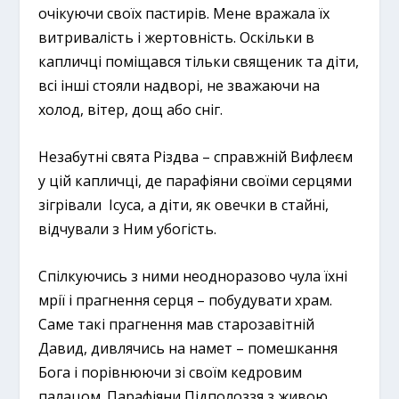
очікуючи своїх пастирів. Мене вражала їх
витривалість і жертовність. Оскільки в
капличці поміщався тільки священик та діти,
всі інші стояли надворі, не зважаючи на
холод, вітер, дощ або сніг.
Незабутні свята Різдва – справжній Вифлеєм
у цій капличці, де парафіяни своїми серцями
зігрівали Ісуса, а діти, як овечки в стайні,
відчували з Ним убогість.
Спілкуючись з ними неодноразово чула їхні
мрії і прагнення серця – побудувати храм.
Саме такі прагнення мав старозавітній
Давид, дивлячись на намет – помешкання
Бога і порівнюючи зі своїм кедровим
палацом. Парафіяни Підполоззя з живою