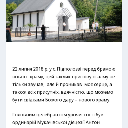
22 липня 2018 р. у с. Підполоззі перед брамою
нового храму, цей заклик приспіву псалму не
тільки звучав, але й проникав моє серце, а
також всіх присутніх, вдячністю, що можемо
бути свідками Божого дару – нового храму.
Головним целебрантом урочистості був
ординарій Мукачівської дієцезії Антон