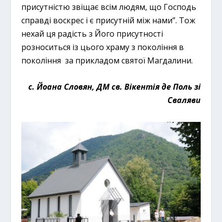
присутністю звіщає всім людям, що Господь
справді воскрес і є присутній між нами”. Тож
нехай ця радість з Його присутності
розноситься із цього храму з покоління в
покоління за прикладом святої Магдалини.
с. Йоана Словян, ДМ св. Вікентія де Поль зі
Сваляви