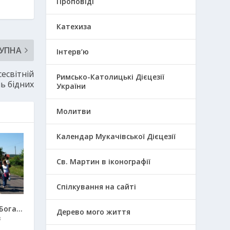
Проповіді
Катехиза
УПНА
Інтерв’ю
есвітній
Римсько-Католицькі Дієцезії
ь бідних
України
Молитви
Календар Мукачівської Дієцезії
Св. Мартин в іконографії
Спілкування на сайті
Бога…
Дерево мого життя
в