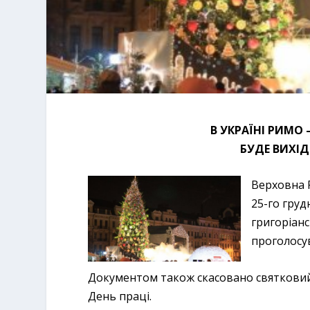
В УКРАЇНІ РИМО 
БУДЕ ВИХІ
Верховна 
25-го груд
григоріан
проголосув
Документом також скасовано святковий 
День праці.