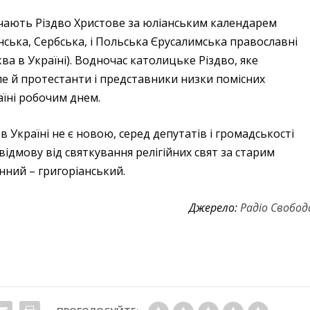
значають Різдво Христове за юліанським календарем
инська, Сербська, і Польська Єрусалимська православні
а в Україні). Водночас католицьке Різдво, яке
е й протестанти і представники низки помісних
аїні робочим днем.
в Україні не є новою, серед депутатів і громадськості
ідмову від святкування релігійних свят за старим
нний – григоріанський.
Джерело:
Радіо Свобод