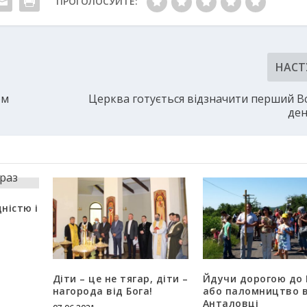
ПРОГОЛОСУЙТЕ:
НАСТ
ом
Церква готується відзначити перший Вс
ден
дністю і
Діти – це не тягар, діти –
Йдучи дорогою до 
нагорода від Бога!
або паломництво 
Анталовці