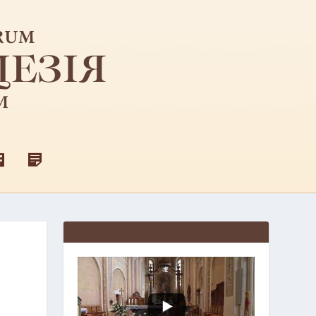
F
Д
A
Л
C
Я
E
С
B
В
O
Я
O
Щ
K
Е
Н
И
К
І
В