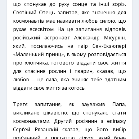
що спонукає до руху сонце та інші зорі»,
Святіший Отець запитав, яке значення для
космонавтів має називати любов силою, що
рухає всесвітом. На це запитання відповів
російський астронавт Алєксандр Місуркін,
який, посилаючись на твір Сен-Екзюпері
«Маленький принц», в якому розповідається
про хлопчика, готового віддати своє життя
для спасіння рослин і тварин, сказав, що
любов – це сила, яка вчиняє тебе здатним
віддати своє життя за когось.
Третє запитання, як зауважив Папа,
викликане цікавістю: що спонукало стати
космонавтами. Другий росіянин з екіпажу
Сєрґей Рязанскій сказав, що його вибір
пов’язаний з постаттю дідуся, який брав