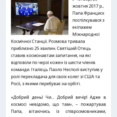
жовтня 2017 р.,
Папа Франциск
поспілкувався з
екіпажем
Міжнародної
Космічної Станції. Розмова тривала
приблизно 25 хвилин. Святіший Отець
ставив космонавтам запитання, на які
відповіли по черзі кожен із шести членів
команди. Італієць Паоло Несполі виступив у
ролі перекладача для своїх колег зі США та
Росії, з якими перебуває на орбіті.
«Добрий день! Чи… Добрий вечір! Адже в
космосі невідомо, що там», – пожартував
Папа, вітаючись із співрозмовниками,