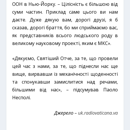
ООН в Нью-Йорку. – Цілісність є більшою від
суми частин. Приклад саме цього ви нам
даєте. Дуже дякую вам, дорогі друзі, я б
сказав, дорогі браття, бо ми сприймаємо вас,
як представників всього людського роду в
великому науковому проекті, яким є МКС».
«Дякуємо, Святіший Отче, за те, що провели
цей час з нами, за те, що піднесли нас ще
вище, вирвавши із механічності щоденності
та спонукавши замислитися над речами,
більшими від нас», – підсумував Паоло
Несполі.
Джерело –
uk.radiovaticana.va