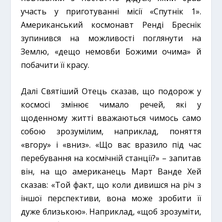
участь у приготуванні місії «Спутнік 1».
Американський космонавт Ренді Бреснік
зупинився на можливості поглянути на
Землю, «дещо немовби Божими очима» й
побачити її красу.
Далі Святіший Отець сказав, що подорож у
космосі змінює чимало речей, які у
щоденному житті вважаються чимось само
собою зрозумілим, наприклад, поняття
«вгору» і «вниз». «Що вас вразило під час
перебування на космічній станції?» – запитав
він, на що американець Март Ванде Хей
сказав: «Той факт, що коли дивишся на річ з
іншої перспективи, вона може зробити її
дуже близькою». Наприклад, «щоб зрозуміти,