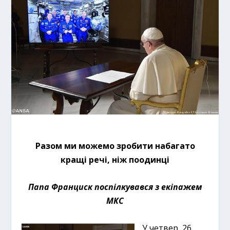
Разом ми можемо зробити набагато
кращі речі, ніж поодинці
Папа Франциск поспілкувався з екіпажем
МКС
У четвер, 26