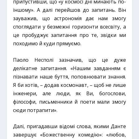
припустивши, що «у космосі дні минають по-
іншому». А далі перейшов до запитань. Він
зауважив, що астрономія дає нам змогу
споглядати у безмежні горизонти всесвіту, а
це пробуджує запитання про те, звідки ми
походимо й куди прямуємо.
Паоло Несполі зазначив, що це дуже
делікатне запитання. «Нашим завданням є
пізнавати наше буття, поповнювати знання.
Я би хотів, – додав космонавт, – щоб не лише
інженери, але люди, як Ви, богослови,
філософи, письменники й поети мали змогу
сюди потрапити».
Далі, пригадавши відомі слова, якими Данте
завершує «Божественну комедію»: «любов,