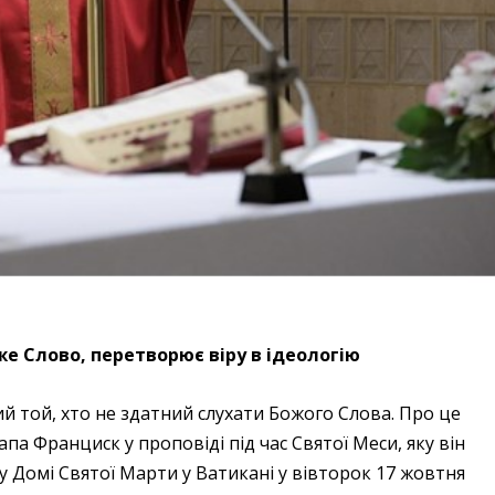
оже Слово, перетворює віру в ідеологію
й той, хто не здатний слухати Божого Слова. Про це
па Франциск у проповіді під час Святої Меси, яку він
у Домі Святої Марти у Ватикані у вівторок 17 жовтня