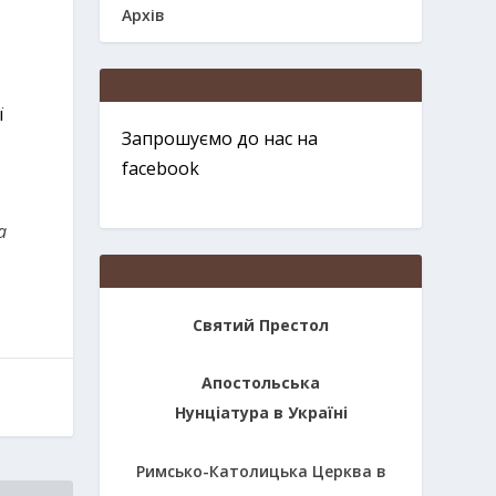
Архів
ї
Запрошуємо до нас на
facebook
a
Святий Престол
Апостольська
Нунціатура в Україні
Римсько-Католицька Церква в