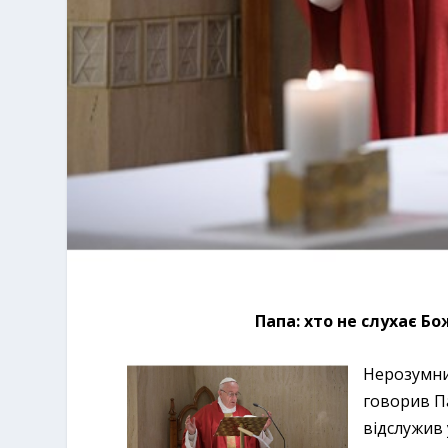
Папа: хто не слухає Б
Нерозумни
говорив Па
відслужив 