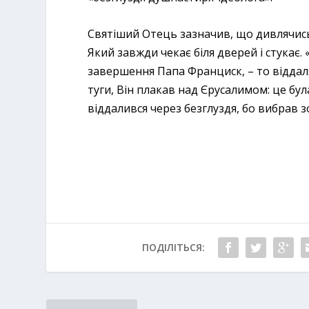
Святіший Отець зазначив, що дивлячис
Який завжди чекає біля дверей і стукає.
завершення Папа Франциск, – то віддаляє
туги, Він плакав над Єрусалимом: це бул
віддалився через безглуздя, бо вибрав зов
ПОДІЛІТЬСЯ: