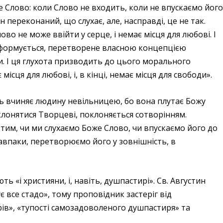
е Слово: коли Слово не входить, коли не впускаємо його
н переконаний, що слухає, але, насправді, це не так.
о не може ввійти у серце, і немає місця для любові. І
еформується, перетворене власною концепцією
и. І ця глухота призводить до цього морального
ісця для любові, і, в кінці, немає місця для свободи».
ть вчиняє людину невільницею, бо вона плутає Божу
оклонятися Творцеві, поклоняється сотворінням.
тим, чи ми слухаємо Боже Слово, чи впускаємо його до
 навпаки, перетворюємо його у зовнішність, в
 «і християни, і, навіть, душпастирі». Св. Августин
 все стадо», тому проповідник застеріг від
в», «тупості самозадоволеного душпастиря» та