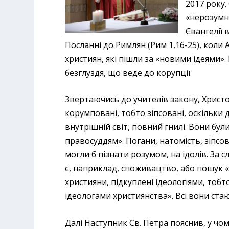
2017 року
«нерозумни
Євангелії в
Посланні до Римлян (Рим 1,16-25), коли
християн, які пішли за «новими ідеями».
безглуздя, що веде до корупції.
Звертаючись до учителів закону, Христо
корумповані, тобто зіпсовані, оскільки
внутрішній світ, повний гнилі. Вони бул
правосуддям». Погани, натомість, зіпсо
могли б пізнати розумом, на ідолів. За
є, наприклад, споживацтво, або пошук 
християни, підкуплені ідеологіями, тоб
ідеологами християнства». Всі вони ста
Далі Наступник Св. Петра пояснив, у чом