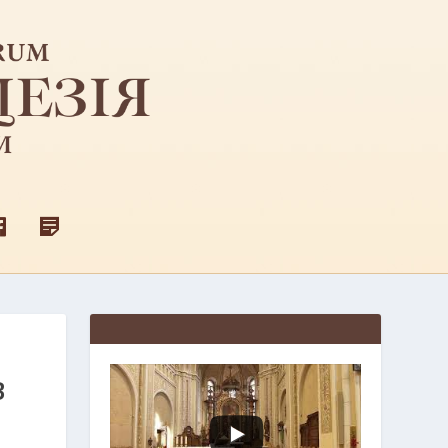
F
Д
A
Л
C
Я
E
С
B
В
O
Я
O
Щ
K
Е
Н
И
В
К
І
В