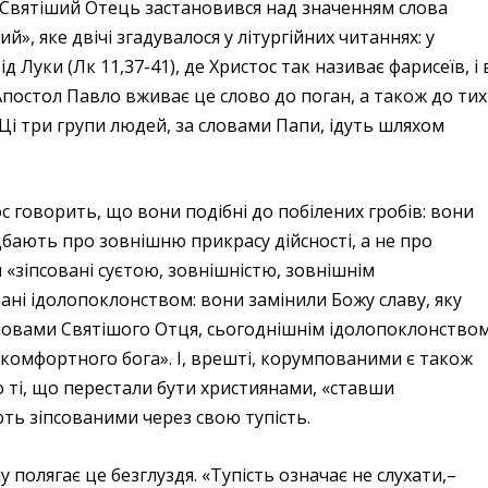
. Святіший Отець застановився над значенням слова
й», яке двічі згадувалося у літургійних читаннях: у
ід Луки (Лк 11,37-41), де Христос так називає фарисеїв, і 
 Апостол Павло вживає це слово до поган, а також до тих
 Ці три групи людей, за словами Папи, ідуть шляхом
с говорить, що вони подібні до побілених гробів: вони
 дбають про зовнішню прикрасу дійсності, а не про
и «зіпсовані суєтою, зовнішністю, зовнішнім
вані ідолопоклонством: вони замінили Божу славу, яку
 словами Святішого Отця, сьогоднішнім ідолопоклонство
«комфортного бога». І, врешті, корумпованими є також
то ті, що перестали бути християнами, «ставши
ють зіпсованими через свою тупість.
у полягає це безглуздя. «Тупість означає не слухати,–