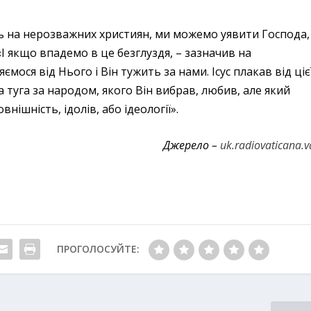
ь на нерозважних християн, ми можемо уявити Господа,
 «І якщо впадемо в це безглуздя, – зазначив на
мося від Нього і Він тужить за нами. Ісус плакав від ціє
а туга за народом, якого Він вибрав, любив, але який
нішність, ідолів, або ідеології».
Джерело –
uk.radiovaticana.v
ПРОГОЛОСУЙТЕ: