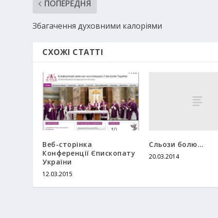
ПОПЕРЕДНЯ
Збагачення духовними калоріями
СХОЖІ СТАТТІ
Сльози болю…
Веб-сторінка
Конференції Єпископату
20.03.2014
України
12.03.2015