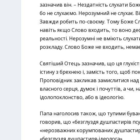
зазначив він. – Нездатність слухати Бож
бо не слухаємо. Нерозумний не слухає. Ві
Завжди робить по-своєму. Тому Боже Слов
навіть якщо Слово входить, то воно д
реальності. Нерозумні не вміють слухат
розкладу. Слово Боже не входить, немає м
Святіший Отець зазначив, що ця глухіс
істину з брехнею і, замість того, щоб п
Проповідник закликав замислитися над 
власного серця, думок і почуттів, а чи,
ідолопоклонство, або в ідеологію.
Папа наголосив також, що тупими бувають
говорив, що «безглуздя душпастирів псує
«нерозважних корумпованих душпастирі
«безглуздя душпастиря-ідеолога».