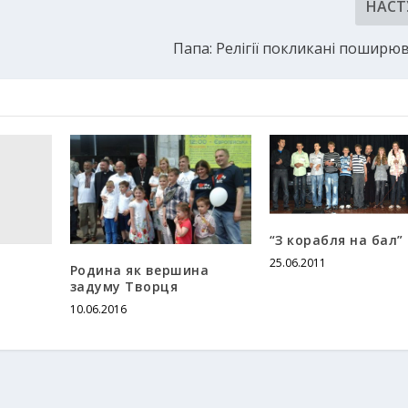
НАСТ
Папа: Релігії покликані поширю
“З корабля на бал”
25.06.2011
Родина як вершина
задуму Творця
10.06.2016