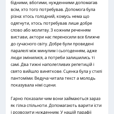
бідними, вбогими, нужденними допомагав
всім, хто того потребував. Допомога була
різна: хтось голодний, комусь нема що
одягнути, хтось потребував лише добре
слово або молитву. З кожним реченням
вистави, актори нас переносили все ближче
до сучасного світу. Добре були проведені
паралелі між минулим і сьогоденням, адже
люди змінилися, а потреби залишились ті
самі. Два тижні наполегливих репетицій і
свято вийшло виняткове. Сценка була у стилі
пантоміми. Ведуча читала текст а молодь
показувала німі сцени.
Гарно показали чим вони займаються зараз
як гілка спільноти. Допомагають варити їсти
і розвозити нужденним. У нашій парафії