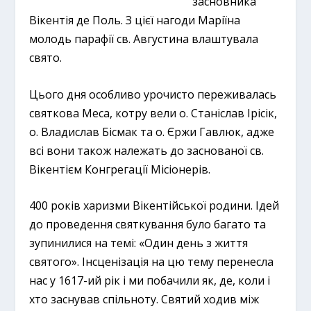
засновника
Вікентія де Поль. З цієї нагоди Маріїна
молодь парафії св. Августина влаштувала
свято.
Цього дня особливо урочисто переживалась
святкова Меса, котру вели о. Станіслав Ірісік,
о. Владислав Бісмак та о. Єржи Гавлюк, адже
всі вони також належать до заснованої св.
Вікентієм Конгрегації Місіонерів.
400 років харизми Вікентійської родини. Ідей
до проведення святкування було багато та
зупинилися на темі: «Один день з життя
святого». Інсценізація на цю тему перенесла
нас у 1617-ий рік і ми побачили як, де, коли і
хто заснував спільноту. Святий ходив між