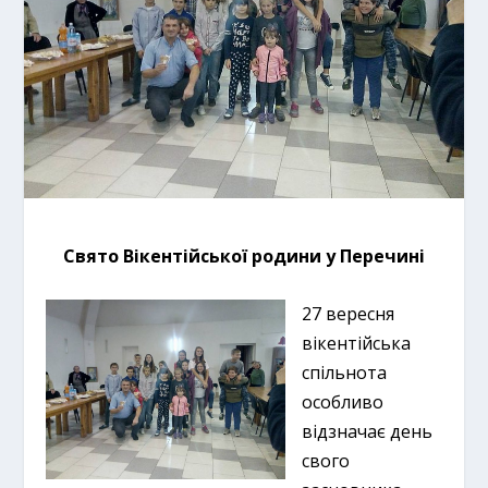
Свято Вікентійської родини у Перечині
27 вересня
вікентійська
спільнота
особливо
відзначає день
свого