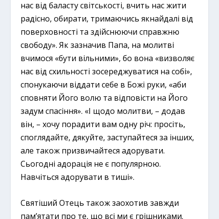
нас від баласту світськості, вчить нас жити
радісно, обирати, тримаючись якнайдалі від
поверховності та здійснюючи справжню
свободу». Як зазначив Папа, на молитві
вчимося «бути вільними», бо вона «визволяє
нас від схильності зосереджуватися на собі»,
спонукаючи віддати себе в Божі руки, «аби
сповняти Його волю та відповісти на Його
задум спасіння». «І щодо молитви, – додав
він, – хочу порадити вам одну річ: просіть,
споглядайте, дякуйте, заступайтеся за інших,
але також призвичайтеся адорувати.
Сьогодні адорація не є популярною.
Навчіться адорувати в тиші».
Святіший Отець також заохотив завжди
пам’ятати про те, що всі ми є грішниками.