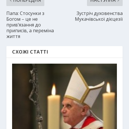
Папа: Стосунки з
Зустріч духовенства
Богом – це не
Мукачівської дієцезії
прив’язання до
приписів, а переміна
життя
СХОЖІ СТАТТІ