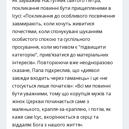
Як зауважив Наступник святого Петра,
покликання повинні бути прищепленими в
Ісусі: «Покликання до особливого посвячення
завмирають, коли хочуть живитися
почестями, коли спонукувані шуканням
особистого спокою та суспільного
просування, коли мотивом є “підвищити
категорію”, прив’язатися до матеріальних
інтересів». Повторюючи вже неодноразово
сказане, Папа підкреслив, що «диявол
завжди входить через гаманець» і це «не
стосується лише початків»: «Всі ми повинні
бути уважними, тому що корупція мужів та
жінок Церкви починається саме з
маленького, крапля-за-краплею, і потім, як
каже сам Ісус, вкорінюється в серці та
віддаляє Бога з нашого життя».