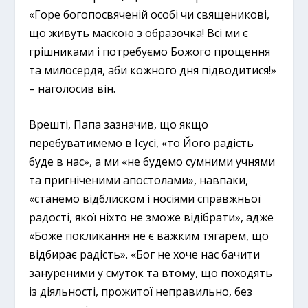
«Горе богопосвяченій особі чи священикові,
що живуть маскою з образочка! Всі ми є
грішниками і потребуємо Божого прощення
та милосердя, аби кожного дня підводитися!»
– наголосив він.
Врешті, Папа зазначив, що якщо
перебуватимемо в Ісусі, «то Його радість
буде в нас», а ми «не будемо сумними учнями
та пригніченими апостолами», навпаки,
«станемо відблиском і носіями справжньої
радості, якої ніхто не зможе відібрати», адже
«Боже покликання не є важким тягарем, що
відбирає радість». «Бог не хоче нас бачити
зануреними у смуток та втому, що походять
із діяльності, прожитої неправильно, без