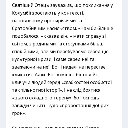
Святіший Отець зауважив, що покликання у
Колумбії зростають у контексті,
наповненому протиріччями та
братовбивчим насильством. «Нам би більше
подобалося, – сказав він, – мати справу зі
світом, з родинами та стосунками більш
спокійними, але ми перебуваємо серед цієї
культурної кризи, і саме серед неї та
зважаючи на неї, Бог і надалі не перестає
кликати». Адже Бог «змінює біг подій»,
кличучи людей серед «слабкостей особистої
та спільнотної історії». І не слід боятися
«цього складного терену», бо Господь
завжди чинить чудо «проростання добрих
грон».