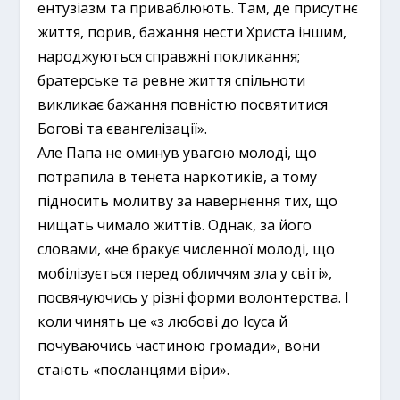
ентузіазм та приваблюють. Там, де присутнє
життя, порив, бажання нести Христа іншим,
народжуються справжні покликання;
братерське та ревне життя спільноти
викликає бажання повністю посвятитися
Богові та євангелізації».
Але Папа не оминув увагою молоді, що
потрапила в тенета наркотиків, а тому
підносить молитву за навернення тих, що
нищать чимало життів. Однак, за його
словами, «не бракує численної молоді, що
мобілізується перед обличчям зла у світі»,
посвячуючись у різні форми волонтерства. І
коли чинять це «з любові до Ісуса й
почуваючись частиною громади», вони
стають «посланцями віри».