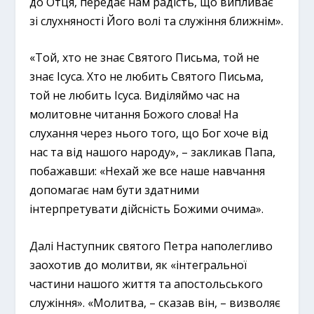
до Отця, передає нам радість, що випливає
зі слухняності Його волі та служіння ближнім».
«Той, хто не знає Святого Письма, той не
знає Ісуса. Хто не любить Святого Письма,
той не любить Ісуса. Виділяймо час на
молитовне читання Божого слова! На
слухання через нього того, що Бог хоче від
нас та від нашого народу», – закликав Папа,
побажавши: «Нехай же все наше навчання
допомагає нам бути здатними
інтерпретувати дійсність Божими очима».
Далі Наступник святого Петра наполегливо
заохотив до молитви, як «інтегральної
частини нашого життя та апостольського
служіння». «Молитва, – сказав він, – визволяє