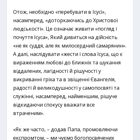
Отож, необхідно «перебувати в Ісусі»,
насамперед, «доторкаючись до Христової
людськості». Це означає живити «погляд і
почуття Ісуса», Який дивиться на дійсність
«не як суддя, але як милосердний самарянин».
А далі, наслідувати «жести і слова Ісуса, що є
вираженням любові до ближніх та шукання
віддалених, лагідності й рішучості у
викриванні гріха та в звіщенні Євангелія,
радості й великодушності у самопосвяті та
служінні, насамперед, найменшим, рішуче
відкидаючи спокусу вважати все
втраченим».
«Як же часто, – додав Папа, промовляючи
експромтом, – ми чуємо богопосвячених