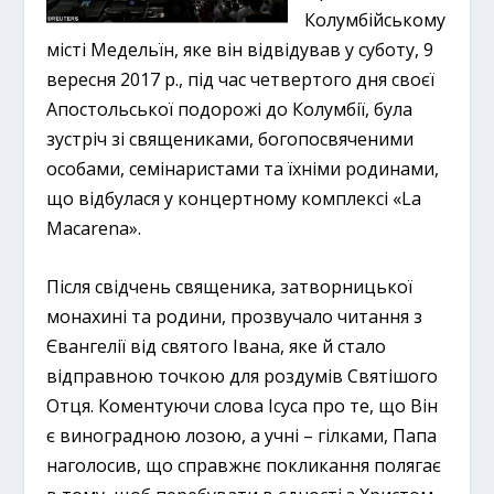
Колумбійському
місті Медельїн, яке він відвідував у суботу, 9
вересня 2017 р., під час четвертого дня своєї
Апостольської подорожі до Колумбії, була
зустріч зі священиками, богопосвяченими
особами, семінаристами та їхніми родинами,
що відбулася у концертному комплексі «La
Macarena».
Після свідчень священика, затворницької
монахині та родини, прозвучало читання з
Євангелії від святого Івана, яке й стало
відправною точкою для роздумів Святішого
Отця. Коментуючи слова Ісуса про те, що Він
є виноградною лозою, а учні – гілками, Папа
наголосив, що справжнє покликання полягає