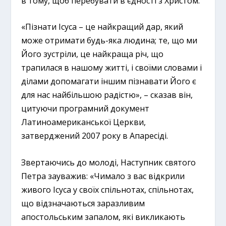
в тому, щоб перебувати в єдності з Христом.
«Пізнати Ісуса – це найкращий дар, який
може отримати будь-яка людина; те, що ми
Його зустріли, це найкраща річ, що
трапилася в нашому житті, і своїми словами і
ділами допомагати іншим пізнавати Його є
для нас найбільшою радістю», – сказав він,
цитуючи програмний документ
Латиноамериканської Церкви,
затверджений 2007 року в Апаресіді.
Звертаючись до молоді, Наступник святого
Петра зауважив: «Чимало з вас відкрили
живого Ісуса у своїх спільнотах, спільнотах,
що відзначаються заразливим
апостольським запалом, які викликають