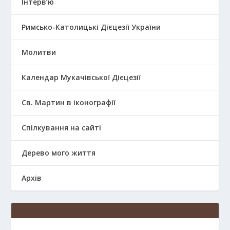
Інтерв’ю
Римсько-Католицькі Дієцезії України
Молитви
Календар Мукачівської Дієцезії
Св. Мартин в іконографії
Спілкування на сайті
Дерево мого життя
Архів