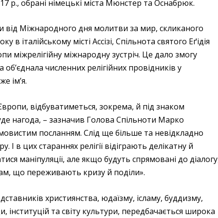
17 р., обрані німецькі міста Мюнстер та Оснабрюк.
 від Міжнародного дня молитви за мир, скликаного
ку в італійському місті Ассізі, Спільнота святого Еґідія
опи міжрелігійну міжнародну зустріч. Це дало змогу
а об’єднала численних релігійних провідників у
же ім’я.
м Європи, відбуватиметься, зокрема, й під знаком
уде нагода, – зазначив Голова Спільноти Марко
омовистим посланням. Слід ще більше та невідкладно
. І в цих стараннях релігії відіграють делікатну й
ися маніпуляції, але якщо будуть спрямовані до діалогу
ам, що переживають кризу й поділи».
дставників християнства, юдаїзму, ісламу, буддизму,
ади, інституцій та світу культури, передбачається широка