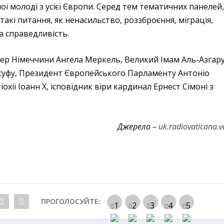
ої молоді з усієї Європи. Серед тем тематичних панелей
такі питання, як ненасильство, роззброєння, міграція,
а справедливість.
ер Німеччини Ангела Меркель, Великий Імам Аль-Азгар
ссуфу, Президент Європейського Парламенту Антоніо
охії Іоанн Х, ісповідник віри кардинал Ернест Сімоні з
Джерело –
uk.radiovaticana.v
ПРОГОЛОСУЙТЕ: