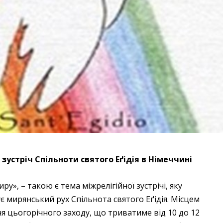
зустріч Спільноти святого Еґідія в Німеччині
ру», – такою є тема міжрелігійної зустрічі, яку
є мирянський рух Спільнота святого Еґідія. Місцем
я цьогорічного заходу, що триватиме від 10 до 12