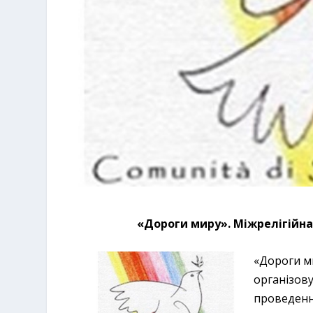
«Дороги миру». Міжрелігійна 
«Дороги ми
організову
проведенн