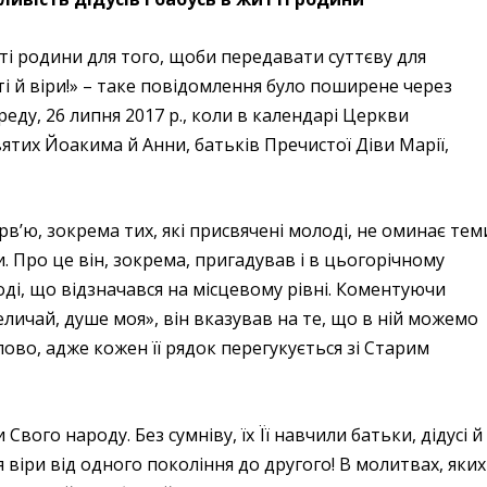
тті родини для того, щоби передавати суттєву для
і й віри!» – таке повідомлення було поширене через
еду, 26 липня 2017 р., коли в календарі Церкви
тих Йоакима й Анни, батьків Пречистої Діви Марії,
рв’ю, зокрема тих, які присвячені молоді, не оминає тем
. Про це він, зокрема, пригадував і в цьогорічному
оді, що відзначався на місцевому рівні. Коментуючи
личай, душе моя», він вказував на те, що в ній можемо
лово, адже кожен її рядок перегукується зі Старим
вого народу. Без сумніву, їх Її навчили батьки, дідусі й
 віри від одного покоління до другого! В молитвах, яких