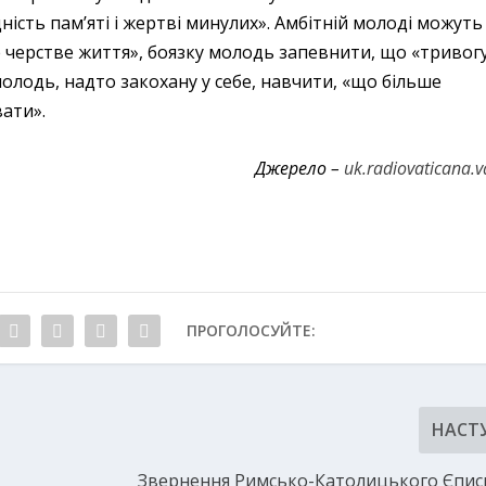
ність пам’яті і жертві минулих». Амбітній молоді можуть
е черстве життя», боязку молодь запевнити, що «тривог
олодь, надто закохану у себе, навчити, «що більше
вати».
Джерело –
uk.radiovaticana.v
ПРОГОЛОСУЙТЕ:
НАСТ
Звернення Римсько-Католицького Єпис