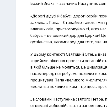
Божий Знак», – зазначив Наступник свят
«Дорогі дідусі й бабусі, дорогі особи по
закликав Папа. – Ставаймо також і ми 
власних слів, пристосовуймо ті, яких на
бабусь – це великий дар для Церкви! Це 
суспільства, насамперед для того, яке н
У цьому контексті Святіший Отець вказ
«прийняв рішення провести останній етап
в якій більше не моляться, це цивілізація
насамперед, потребуємо похилих віком, я
процитував Папа «великого мислителя» 
«молитва похилих віком – це щось прек
За словами Наступника святого Петра, п
отримані добродійства, та заповнюват