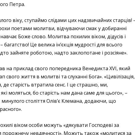
ого Петра.
хилого віку, ступаймо слідами цих надзвичайних старців! 
трохи поетами молитви, відчуваючи смак у добиранні
с навчає Боже слово. Молитва похилих віком, дідусів і
– багатство! Це велика ін’єкція мудрості для всього
адто зайняте роботою, надто заклопотане і розсіяне».
ав на приклад свого попередника Венедикта XVI, який
 свого життя в молитві та слуханні Бога». «Цивілізація,
, де старість втратила сенс. І це страшно, ми,
кі моляться, бо старість нам дана саме для цього», –
минулого століття Олів’є Клемана, додаючи, що
расного».
охилі віком особи можуть «дякувати Господеві за
и порожнечу невдячності». Можуть також «молитися за