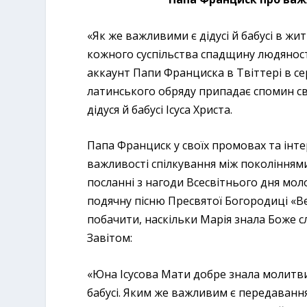
«Як же важливими є дідусі й бабусі в жи
кожного суспільства спадщину людяност
аккаунт Папи Франциска в Твіттері в сер
латинського обряду припадає спомин свя
дідуся й бабусі Ісуса Христа.
Папа Франциск у своїх промовах та інте
важливості спілкування між поколіннями
посланні з нагоди Всесвітнього дня мол
подячну пісню Пресвятої Богородиці «Ве
побачити, наскільки Марія знала Боже с
Завітом:
«Юна Ісусова Мати добре знала молитви С
бабусі. Яким же важливим є передавання