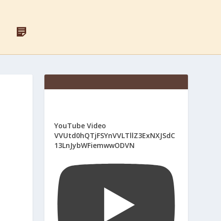
F
Д
A
Л
C
Я
E
С
B
В
O
Я
O
Щ
K
Е
Н
И
К
І
YouTube Video
В
VVUtd0hQTjFSYnVVLTllZ3ExNXJSdC
13LnJybWFiemwwODVN