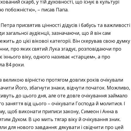
ваний скарб, у тій духовності, що існує в культурі
ю побожністю», – писав Папа.
 Петра присвятив цінності дідусів і бабусь та важливості
оди загальної аудієнції, зазначаючи, що й він сам
жить до цієї вікової категорії. Він скерував свою думку
нни, про яких святий Лука згадує, розповідаючи про
 їхнього віку, одного називає «старцем», а про
а 84 роки.
з великою вірністю протягом довгих років очікували
ачити Його, збагнути знаки, відчути початок. Можливо,
ивуть до цього дня, але оте довге очікування займало
о заняття від цього – очікувати Господа й молитися. І
му, щоб виконати приписи закону, Симеон і Анна в
ятим Духом. В цю мить тягар віку й очікування зник.
или для нового завдання: дякувати і свідчити про цей