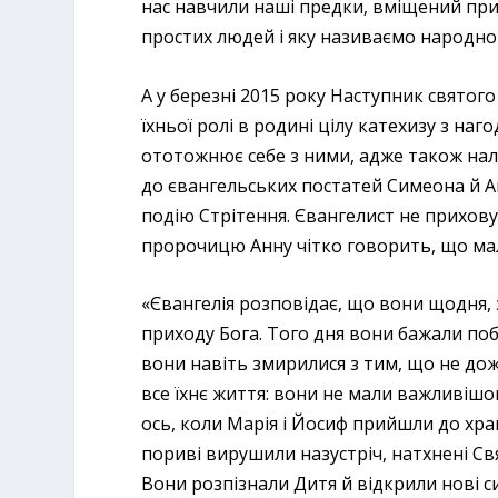
нас навчили наші предки, вміщений прихо
простих людей і яку називаємо народно
А у березні 2015 року Наступник святого
їхньої ролі в родині цілу катехизу з наг
ототожнює себе з ними, адже також нале
до євангельських постатей Симеона й А
подію Стрітення. Євангелист не приховує
пророчицю Анну чітко говорить, що мал
«Євангелія розповідає, що вони щодня, 
приходу Бога. Того дня вони бажали поб
вони навіть змирилися з тим, що не дож
все їхнє життя: вони не мали важливішог
ось, коли Марія і Йосиф прийшли до хра
пориві вирушили назустріч, натхнені Св
Вони розпізнали Дитя й відкрили нові с