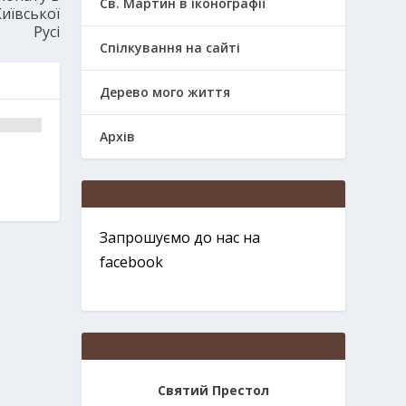
Св. Мартин в іконографії
Київської
Русі
Спілкування на сайті
Дерево мого життя
Архів
Запрошуємо до нас на
facebook
Святий Престол