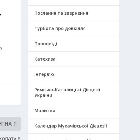
Послання та звернення
у
Турбота про довкілля
Проповіді
a
Катехиза
Інтерв’ю
Римсько-Католицькі Дієцезії
України
Молитви
УПНА
Календар Мукачівської Дієцезії
копату в