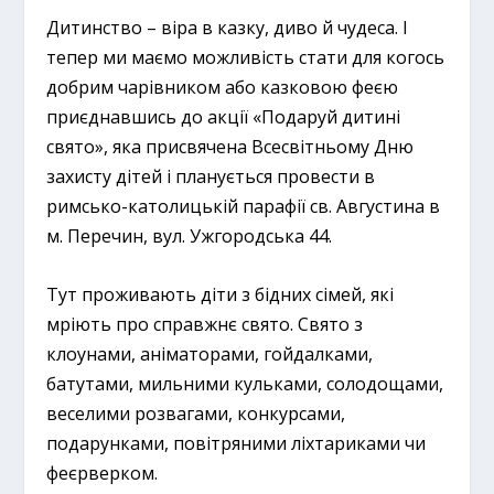
Дитинство – віра в казку, диво й чудеса. І
тепер ми маємо можливість стати для когось
добрим чарівником або казковою феєю
приєднавшись до акції «Подаруй дитині
свято», яка присвячена Всесвітньому Дню
захисту дітей і планується провести в
римсько-католицькій парафії св. Августина в
м. Перечин, вул. Ужгородська 44.
Тут проживають діти з бідних сімей, які
мріють про справжнє свято. Свято з
клоунами, аніматорами, гойдалками,
батутами, мильними кульками, солодощами,
веселими розвагами, конкурсами,
подарунками, повітряними ліхтариками чи
феєрверком.