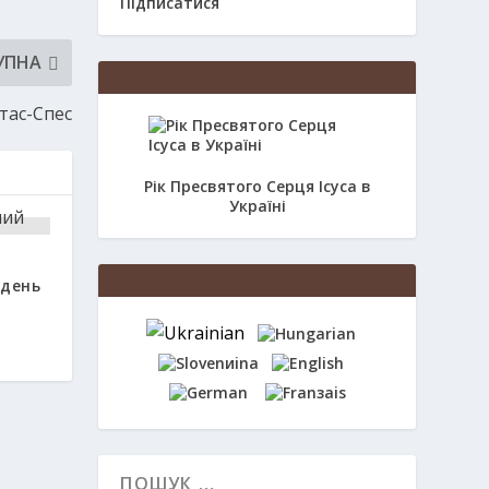
Підписатися
УПНА
ітас-Спес
Рік Пресвятого Серця Ісуса в
Україні
 день