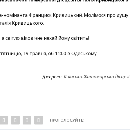
а-номінанта Франциск Кривицький. Молімося про душу
талія Кривицького.
а світло віковічне нехай йому світить!
’ятницю, 19 травня, об 11:00 в Одеському
Джерело:
Київсько-Житомирська дієцезі
ПРОГОЛОСУЙТЕ: