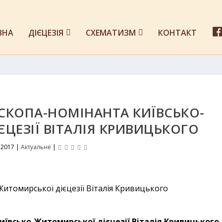
ВНА
ДІЄЦЕЗІЯ
СХЕМАТИЗМ
КОНТАКТ
СКОПА-НОМІНАНТА КИЇВСЬКО-
ЦЕЗІЇ ВІТАЛІЯ КРИВИЦЬКОГО
 2017
|
Актуальне
|
иївсько-Житомирської дієцезії Віталія Кривицького