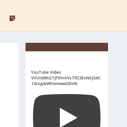
F
Д
A
Л
C
Я
E
С
B
В
O
Я
O
Щ
K
Е
Н
И
К
І
YouTube Video
В
VVUtd0hQTjFSYnVVLTllZ3ExNXJSdC
13LnJybWFiemwwODVN