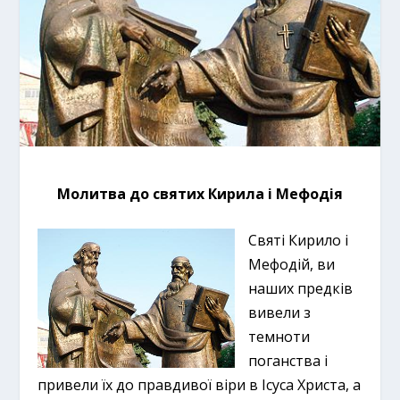
Молитва до святих Кирила і Мефодія
Святі Кирило і
Мефодій, ви
наших предків
вивели з
темноти
поганства і
привели їх до правдивої віри в Ісуса Христа, а