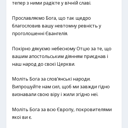
тепер з ними радієте у вічній славі.
Прославляємо Бога, що так щедро
благословив вашу невтомну ревність у
проголошенні Євангелія.
Покірно дякуємо небесному Отцю за те, що
вашим апостольським діянням приєднав і
наш народ до своєї Церкви.
Моліть Бога за слов’янські народи.
Випрошуйте нам сил, щоб ми завжди гідно
визнавали свою віру і жили згідно неї.
Моліть Бога за всю Європу, покровителями
якої ви є.