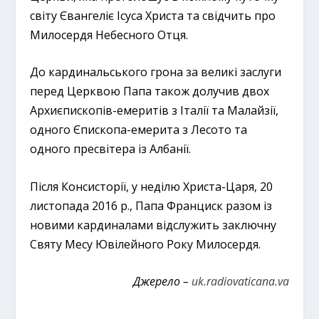
світу Євангеліє Ісуса Христа та свідчить про
Милосердя Небесного Отця.
До кардинальського грона за великі заслуги
перед Церквою Папа також долучив двох
Архиєпископів-емеритів з Італії та Малайзії,
одного Єпископа-емерита з Лесото та
одного пресвітера із Албанії.
Після Консисторії, у неділю Христа-Царя, 20
листопада 2016 р., Папа Франциск разом із
новими кардиналами відслужить заключну
Святу Месу Ювілейного Року Милосердя.
Джерело –
uk.radiovaticana.va