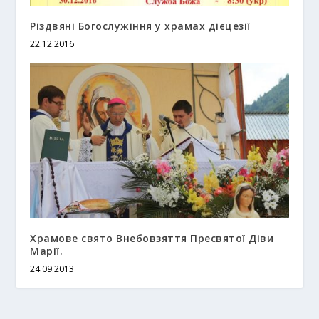
Різдвяні Богослужіння у храмах дієцезії
22.12.2016
Храмове свято Внебовзяття Пресвятої Діви
Марії.
24.09.2013