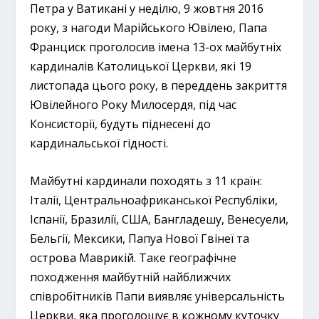
Петра у Ватикані у неділю, 9 жовтня 2016
року, з нагоди Марійського Ювілею, Папа
Франциск проголосив імена 13-ох майбутніх
кардиналів Католицької Церкви, які 19
листопада цього року, в переддень закриття
Ювілейного Року Милосердя, під час
Консисторії, будуть піднесені до
кардинальської гідності.
Майбутні кардинали походять з 11 країн:
Італії, Центральноафриканської Республіки,
Іспанії, Бразилії, США, Бангладешу, Венесуели,
Бельгії, Мексики, Папуа Нової Гвінеї та
острова Маврикій. Таке географічне
походження майбутній найближчих
співробітників Папи виявляє універсальність
Церкви, яка проголошує в кожному куточку