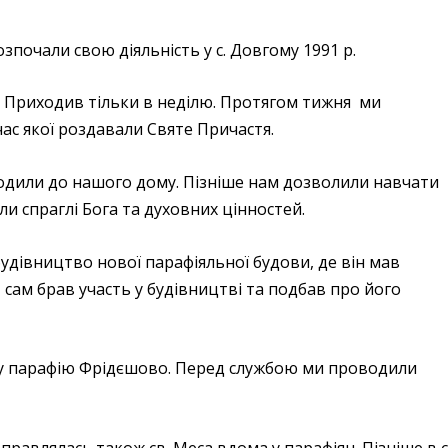
зпочали свою діяльність у с. Довгому 1991 р.
а. Приходив тільки в неділю. Протягом тижня ми
час якої роздавали Святе Причастя.
одили до нашого дому. Пізніше нам дозволили навчати
були спраглі Бога та духовних цінностей.
дівництво нової парафіяльної будови, де він мав
сам брав участь у будівництві та подбав про його
р у парафію Фрідєшово. Перед службою ми проводили
дправлялась також св. Меса вдома у парафіян. Пізніше в с