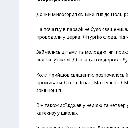
Дочки Милосердя св. Вікентія де Поль ро
На початку в парафії не було священик
проводили у церкві Літургію слова, під 
Займались дітьми та молоддю, які прих
релігію у школі. Діти, а також дорослі, 
Коли прийшов священик, розпочалось бу
проживати. Отець Ігнац Маткульчік СМ 
закінчення.
Він також доїжджав у неділю та четве
катехизу у школах.
У неділю в с. Кушниця та с. Лисичево ві