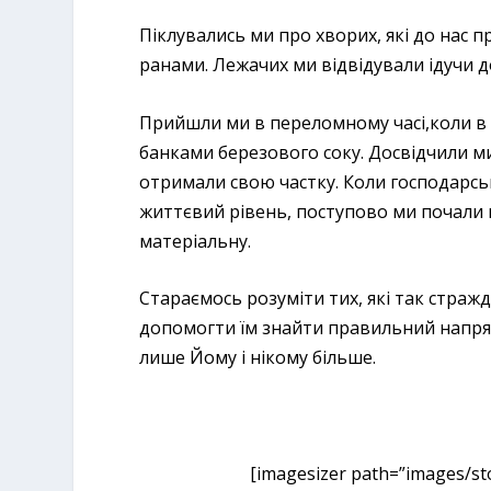
Піклувались ми про хворих, які до нас 
ранами. Лежачих ми відвідували ідучи д
Прийшли ми в переломному часі,коли в м
банками березового соку. Досвідчили ми
отримали свою частку. Коли господарсь
життєвий рівень, поступово ми почали п
матеріальну.
Стараємось розуміти тих, які так стражд
допомогти їм знайти правильний напрям
лише Йому і нікому більше.
[imagesizer path=”images/sto