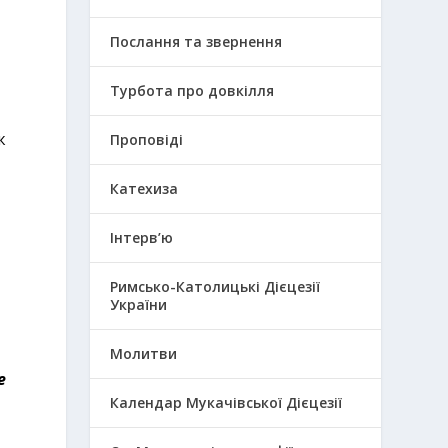
Послання та звернення
Турбота про довкілля
ж
Проповіді
Катехиза
Інтерв’ю
Римсько-Католицькі Дієцезії
України
Молитви
е
Календар Мукачівської Дієцезії