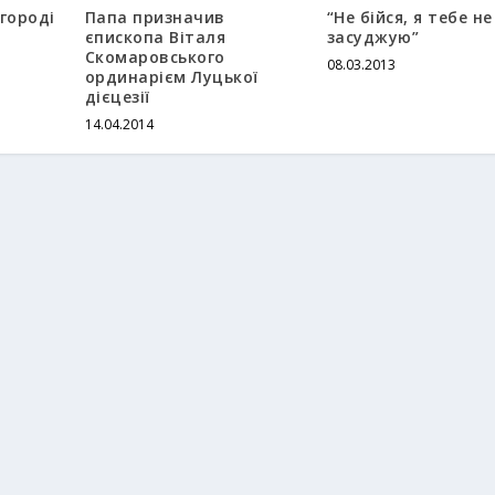
городі
Папа призначив
“Не бійся, я тебе не
єпископа Віталя
засуджую”
Скомаровського
08.03.2013
ординарієм Луцької
дієцезії
14.04.2014