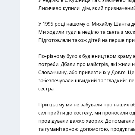
Лисичево купили дім, який призначений 
У 1995 році нашому о. Михайлу Шанта до
Ми ходили туди в неділю та свята з моло
Підготовляли також дітей на перше при
По-різному було з будівництвом храму в
потреби. Дбали про майстрів, які жили на
Словаччину, або привезти їх у Довге. Ц
забезпечували швидкий та “гладкий” пер
сестра.
При цьому ми не забували про наших вбо
сил прийти до костелу, ми проносили од
провідували важко хворих. Допомагали
та гуманітарною допомогою, продукта