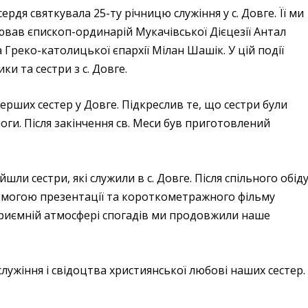
ердя святкувала 25-ту річницю служіння у с. Довге. Її ми
вав єпископ-ординарій Мукачівської Дієцезії Антал
Греко-католицької єпархії Мілан Шашік. У цій події
и та сестри з с. Довге.
ерших сестер у Довге. Підкреслив те, що сестри були
моги. Після закінчення св. Меси був приготовлений
шли сестри, які служили в с. Довге. Після спільного обід
помогою презентації та короткометражного фільму
а приємній атмосфері спогадів ми продовжили наше
служіння і свідоцтва християнської любові наших сестер.