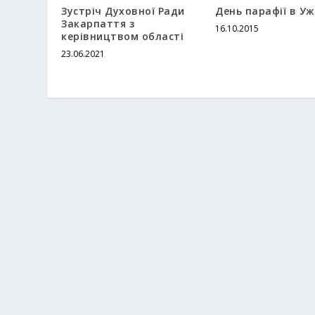
Зустріч Духовної Ради
День парафії в Уж
Закарпаття з
16.10.2015
керівництвом області
23.06.2021