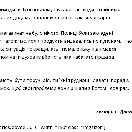
приходили. В основному шукали нас люди з гнійними
о них додому, запрошували нас також у лікарні.
агазинах не було нічого. Полиці були закладені
 також час, коли продукти видавались по купонам, і те
ка ситуація покращилась і помаленьку піднімався
омічати духовну вбогість, яка набагато гірша за
ають, бути поруч, ділити їхні труднощі, давати поради,
ок, щоб свої проблеми вони рішали з Богом і довіряли
сестри с. Довг
ries/dovge-2016″ width=”150″ class=”imgsizer”]