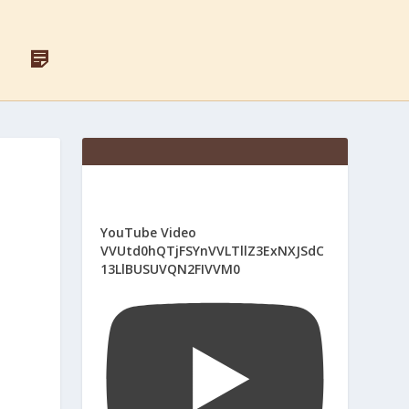
F
Д
A
Л
C
Я
E
С
B
В
O
Я
O
Щ
K
Е
Н
И
К
І
YouTube Video
В
VVUtd0hQTjFSYnVVLTllZ3ExNXJSdC
13LlBUSUVQN2FIVVM0