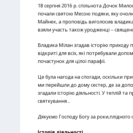
18 серпня 2016 р. спільнота Дочок Милос
почали святою Месою подяки, яку очолю
Майнек, а проповідь виголосив владика 
взяли участь також уродженці – священик
Владика Мілан згадав історію приходу п
відкриті для всіх, які потребували допо
почастунок для цілої парафії.
Це була нагода на спогади, оскільки прий
ми перейшли до дому сестер, де за до
згадали історію діяльності. У теплій т
святкування…
Дякуємо Господу Богу за роки,плідного 
Історія діяльності