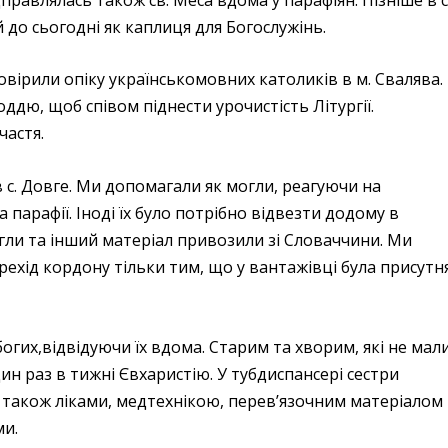
до сьогодні як каплиця для Богослужінь.
вірили опіку українськомовних католиків в м. Свалява.
ддю, щоб співом піднести урочистість Літургії.
частя.
 с. Довге. Ми допомагали як могли, реагуючи на
 парафії. Іноді їх було потрібно відвезти додому в
егли та інший матеріал привозили зі Словаччини. Ми
ехід кордону тільки тим, що у вантажівці була присутн
гих,відвідуючи їх вдома. Старим та хворим, які не мал
ин раз в тижні Євхаристію. У тубдиспансері сестри
 також ліками, медтехнікою, перев’язочним матеріалом
ми.